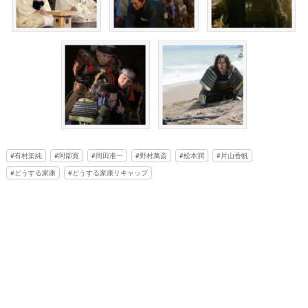
有村架純
阿部寛
岡田准一
野村萬斎
松本潤
片山香帆
どうする家康
どうする家康リキャップ