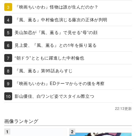
『映画ちいかわ』怪物は誰が生んだのか？
『風、薫る』中村倫也演じる藤次の正体が判明
美山加恋が『風、薫る』で見せる“母”の顔
見上愛、『風、薫る』との1年を振り返る
“朝ドラ”とともに躍進した中村倫也
『風、薫る』第95話あらすじ
『映画ちいかわ』EDテーマからその後を考察
影山優佳、白ワンピ姿でスタイル際立つ
22:13更新
画像ランキング