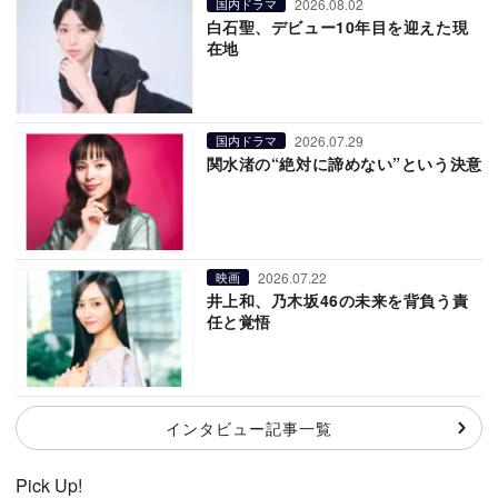
2026.08.02
国内ドラマ
白石聖、デビュー10年目を迎えた現
在地
2026.07.29
国内ドラマ
関水渚の“絶対に諦めない”という決意
2026.07.22
映画
井上和、乃木坂46の未来を背負う責
任と覚悟
インタビュー記事一覧
Pick Up!