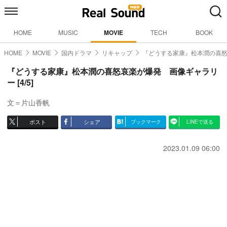
HOME
MUSIC
MOVIE
TECH
BOOK
HOME
MOVIE
国内ドラマ
リキャップ
『どうする家康』松本潤の喜
『どうする家康』松本潤の喜怒哀楽が爆発 画像ギャラリ
ー [4/5]
文＝片山香帆
ポスト
シェア
ブックマーク
LINEで送る
2023.01.09 06:00