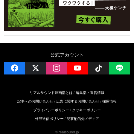
公式アカウント
facebook
x
instagram
YouTube
Follow on 
LI
リアルサウンド映画部とは
編集部・運営情報
記事へのお問い合わせ
広告に関するお問い合わせ
採用情報
プライバシーポリシー
クッキーポリシー
外部送信ポリシー
記事配信先メディア
© realsound.jp