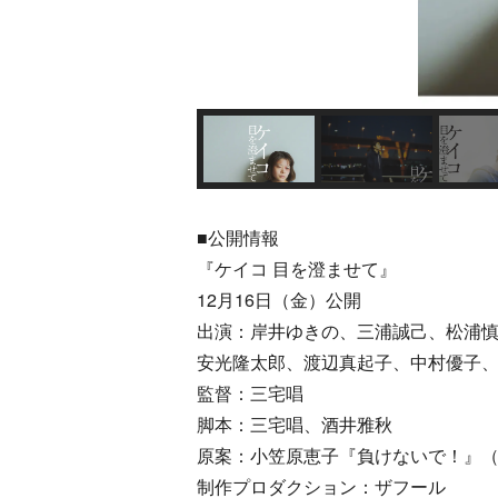
■公開情報
『ケイコ 目を澄ませて』
12月16日（金）公開
出演：岸井ゆきの、三浦誠己、松浦
安光隆太郎、渡辺真起子、中村優子
監督：三宅唱
脚本：三宅唱、酒井雅秋
原案：小笠原恵子『負けないで！』
制作プロダクション：ザフール