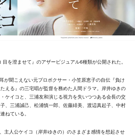
コ 目を澄ませて』のアザービジュアル6種類が公開された。
た耳が聞こえない元プロボクサー・小笠原恵子の自伝『負け
うたえる』の三宅唱が監督を務めた人間ドラマ。岸井ゆきの
ー・ケイコと、三浦友和演じる視力を失いつつある会長の交
敦子、三浦誠己、松浦慎一郎、佐藤緋美、渡辺真起子、中村
を連ねている。
、主人公ケイコ（岸井ゆきの）のさまざま感情を想起させ