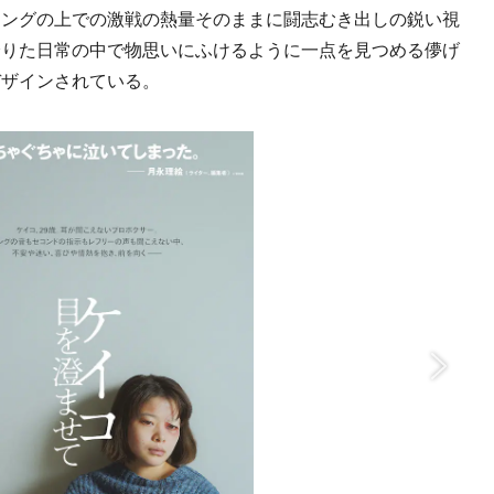
リングの上での激戦の熱量そのままに闘志むき出しの鋭い視
降りた日常の中で物思いにふけるように一点を見つめる儚げ
デザインされている。