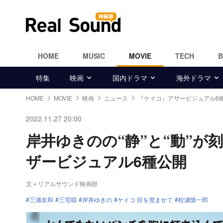
HOME
MUSIC
MOVIE
TECH
特集
映画
国内ドラマ
海外ドラマ
HOME
MOVIE
映画
ニュース
『ケイコ』アザービジュアル6
2022.11.27 20:00
岸井ゆきのの“静”と“動”が
ザービジュアル6種公開
文＝リアルサウンド映画部
三浦友和
三宅唱
岸井ゆきの
ケイコ 目を澄ませて
松浦慎一郎