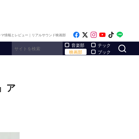
Like on Facebook
Follow on x
Follow on Inst
Follow on Y
Follow on
Follo
ラマ情報とレビュー｜リアルサウンド映画部
サ
音楽部
テック
映画部
ブック
』ア