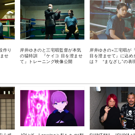
役作り
岸井ゆきのと三宅唱監督が本気
岸井ゆきの×三宅唱が
澄ませ
の猛特訓 『ケイコ 目を澄ませ
目を澄ませて』に込め
て』トレーニング映像公開
は？ “まなざし”の表
安心感
JOIとK、Lapwingと私たちの“類
SHINTANI × ISHIY