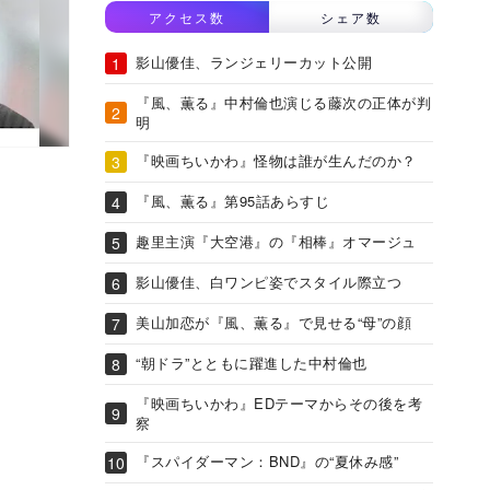
アクセス数
シェア数
影山優佳、ランジェリーカット公開
『風、薫る』中村倫也演じる藤次の正体が判
明
『映画ちいかわ』怪物は誰が生んだのか？
『風、薫る』第95話あらすじ
趣里主演『大空港』の『相棒』オマージュ
影山優佳、白ワンピ姿でスタイル際立つ
美山加恋が『風、薫る』で見せる“母”の顔
“朝ドラ”とともに躍進した中村倫也
『映画ちいかわ』EDテーマからその後を考
察
『スパイダーマン：BND』の“夏休み感”