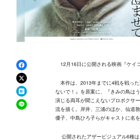
Facebookでシェア
12月16日に公開される映画『ケイ
xでポスト
本作は、2013年までに4戦を戦っ
はてなブックマーク
ないで！』を原案に、『きみの鳥は
演じる両耳が聞こえないプロボクサ
LINEで送る
流を描く。岸井、三浦のほか、仙道
優子、中島ひろ子らがキャストに名
公開されたアザービジュアル6種は