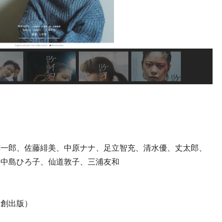
慎一郎、佐藤緋美、中原ナナ、足立智充、清水優、丈太郎、
、中島ひろ子、仙道敦子、三浦友和
（創出版）