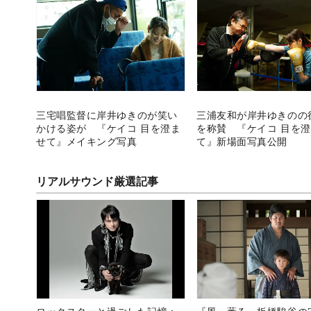
三宅唱監督に岸井ゆきのが笑い
三浦友和が岸井ゆきのの
かける姿が 『ケイコ 目を澄ま
を称賛 『ケイコ 目を
せて』メイキング写真
て』新場面写真公開
リアルサウンド厳選記事
ロックスターと過ごした記憶：
『風、薫る』板橋駿谷の