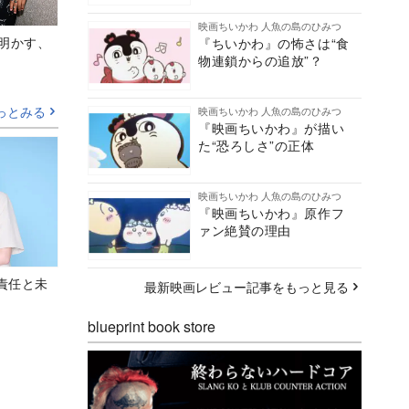
映画ちいかわ 人魚の島のひみつ
Aが明かす、
『ちいかわ』の怖さは“食
物連鎖からの追放”？
っとみる
映画ちいかわ 人魚の島のひみつ
『映画ちいかわ』が描い
た“恐ろしさ”の正体
映画ちいかわ 人魚の島のひみつ
『映画ちいかわ』原作フ
ァン絶賛の理由
責任と未
最新映画レビュー記事をもっと見る
blueprint book store