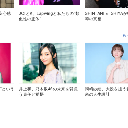
安心感
JOIとK、Lapwingと私たちの“類
SHINTANI × ISHIY
似性の正体”
噂の真相
も
”という
井上和、乃木坂46の未来を背負
岡崎紗絵、大役を担う
う責任と覚悟
来の人生設計