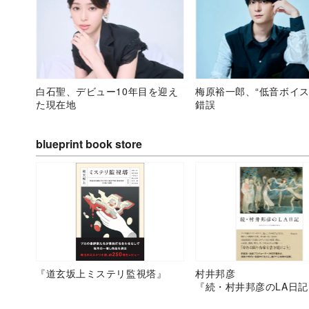
白石聖、デビュー10年目を迎え
梅原裕一郎、“低音ボイス
た現在地
錯誤
blueprint book store
『道玄坂上ミステリ監視塔』
村井邦彦
『続・村井邦彦のLA日記