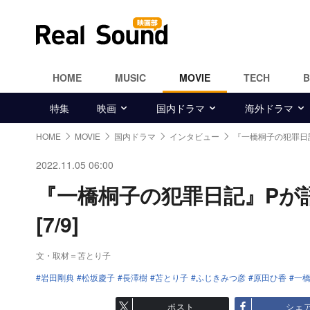
HOME
MUSIC
MOVIE
TECH
特集
映画
国内ドラマ
海外ドラマ
HOME
MOVIE
国内ドラマ
インタビュー
『一橋桐子の犯罪日
2022.11.05 06:00
『一橋桐子の犯罪日記』Pが
[7/9]
文・取材＝苫とり子
岩田剛典
松坂慶子
長澤樹
苫とり子
ふじきみつ彦
原田ひ香
一
ポスト
シェ