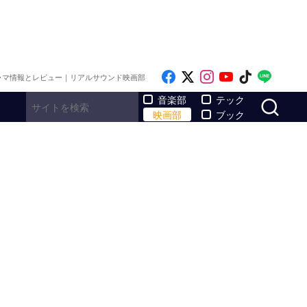
Like on Facebook
Follow on x
Follow on Inst
Follow on Y
Follow on
Follo
ラマ情報とレビュー｜リアルサウンド映画部
サ
音楽部
テック
映画部
ブック