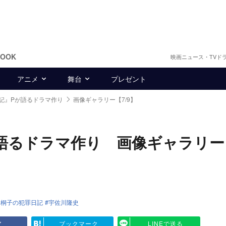
BOOK
映画ニュース・TVド
アニメ
舞台
プレゼント
記』Pが語るドラマ作り
画像ギャラリー【7/9】
語るドラマ作り 画像ギャラリー
橋桐子の犯罪日記
宇佐川隆史
ア
ブックマーク
LINEで送る