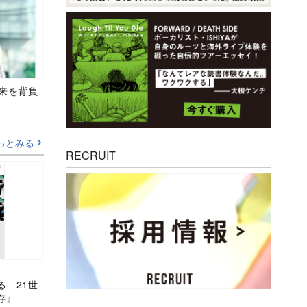
未来を背負
っとみる
RECRUIT
る 21世
存』