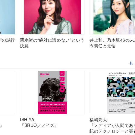
”の試行
関水渚の“絶対に諦めない”という
井上和、乃木坂46の
決意
う責任と覚悟
も
ISHIYA
福嶋亮大
』
『BRUO／ノイズ』
『メディアが人間であ
紀のテクノロジーと実