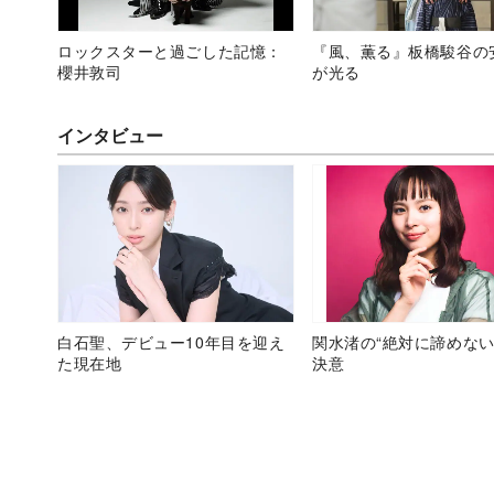
ロックスターと過ごした記憶：
『風、薫る』板橋駿谷の
櫻井敦司
が光る
インタビュー
白石聖、デビュー10年目を迎え
関水渚の“絶対に諦めない
た現在地
決意