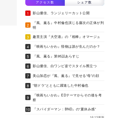
アクセス数
シェア数
影山優佳、ランジェリーカット公開
『風、薫る』中村倫也演じる藤次の正体が判
明
趣里主演『大空港』の『相棒』オマージュ
『映画ちいかわ』怪物は誰が生んだのか？
『風、薫る』第95話あらすじ
影山優佳、白ワンピ姿でスタイル際立つ
美山加恋が『風、薫る』で見せる“母”の顔
“朝ドラ”とともに躍進した中村倫也
『映画ちいかわ』EDテーマからその後を考
察
『スパイダーマン：BND』の“夏休み感”
16:13更新