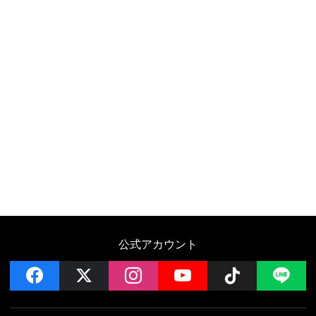
公式アカウント
facebook
x
instagram
YouTube
Follow on 
LI