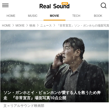
HOME
MUSIC
MOVIE
TECH
BOOK
HOME
MOVIE
映画
ニュース
『非常宣言』ソン・ガンホらの場面写
ソン・ガンホとイ・ビョンホンが愛する人を救うため奔
走 『非常宣言』場面写真10点公開
文＝リアルサウンド映画部