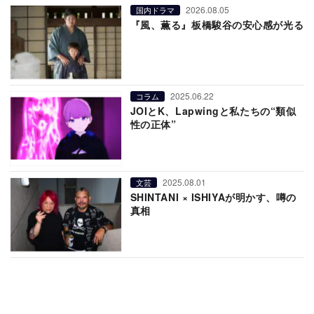
2026.08.05
国内ドラマ
『風、薫る』板橋駿谷の安心感が光る
2025.06.22
コラム
JOIとK、Lapwingと私たちの“類似
性の正体”
2025.08.01
文芸
SHINTANI × ISHIYAが明かす、噂の
真相