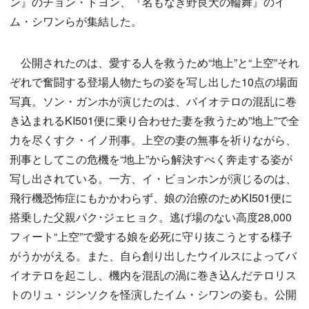
ン』のチョン・ドヨン、『名もなき野良犬の輪舞』のイ
ム・シワンらが集結した。
公開されたのは、愛する人を救うため“地上”と“上空”それ
ぞれで奮闘する登場人物たちの姿を写し出した10点の場面
写真。ソン・ガンホが演じたのは、バイオテロの混乱に巻
き込まれるKI501便に乗り合わせた妻を救うため”地上”で全
力を尽くすク・イノ刑事。上空の妻の無事を祈りながら、
刑事としてこの危機を“地上”から解決すべく奔走する姿が
写し出されている。一方、イ・ビョンホンが演じるのは、
飛行機恐怖症にもかかわらず、娘の治療のためKI501便に
搭乗した父親パク･ジェヒョク。逃げ場のない高度28,000
フィート“上空”で愛する娘を必死に守り抜こうとする様子
がうかがえる。また、自ら創り出したウイルスによってバ
イオテロを起こし、機内を混乱の渦に巻き込んだテロリス
トのリュ・ジンソクを怪演したイム・シワンの姿も。公開