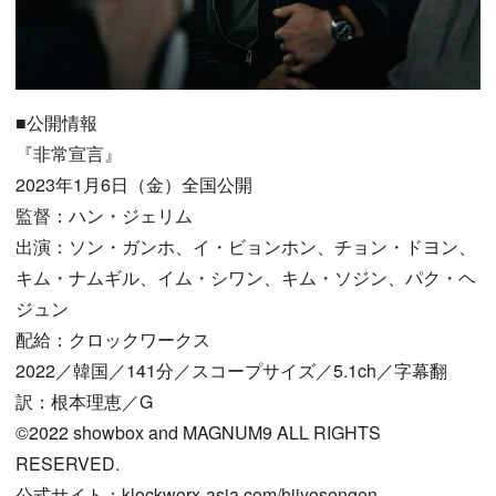
■公開情報
『非常宣言』
2023年1月6日（金）全国公開
監督：ハン・ジェリム
出演：ソン・ガンホ、イ・ビョンホン、チョン・ドヨン、
キム・ナムギル、イム・シワン、キム・ソジン、パク・ヘ
ジュン
配給：クロックワークス
2022／韓国／141分／スコープサイズ／5.1ch／字幕翻
訳：根本理恵／G
©2022 showbox and MAGNUM9 ALL RIGHTS
RESERVED.
公式サイト：klockworx-asia.com/hijyosengen