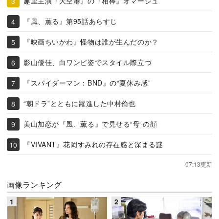
趣里主演『大空港』の『相棒』オマージュ
『風、薫る』第95話あらすじ
『映画ちいかわ』怪物は誰が生んだのか？
影山優佳、白ワンピ姿でスタイル際立つ
『スパイダーマン：BND』の“夏休み感”
“朝ドラ”とともに躍進した中村倫也
美山加恋が『風、薫る』で見せる“母”の顔
『VIVANT』花岡すみれの存在感と深まる謎
07:13更新
画像ランキング