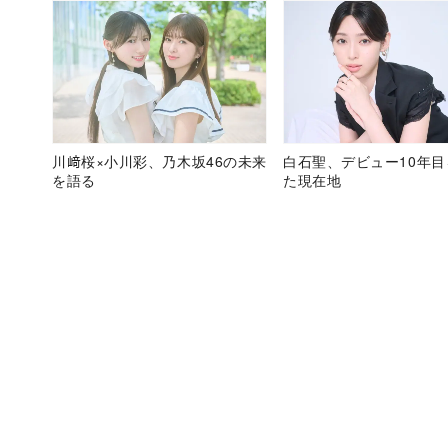
川﨑桜×小川彩、乃木坂46の未来
白石聖、デビュー10年
を語る
た現在地