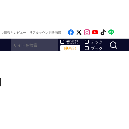
Like on Facebook
Follow on x
Follow on Inst
Follow on Y
Follow on
Follo
ラマ情報とレビュー｜リアルサウンド映画部
サ
音楽部
テック
映画部
ブック
]