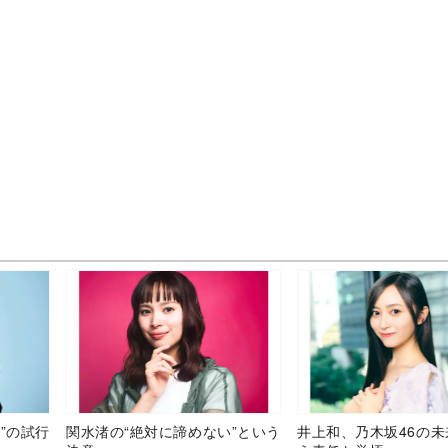
”の試行
関水渚の“絶対に諦めない”という
井上和、乃木坂46の