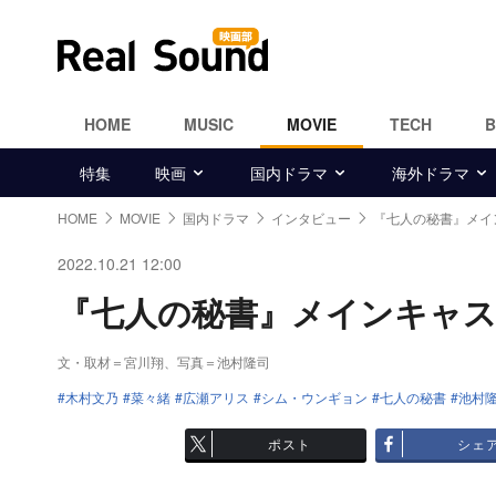
HOME
MUSIC
MOVIE
TECH
特集
映画
国内ドラマ
海外ドラマ
HOME
MOVIE
国内ドラマ
インタビュー
『七人の秘書』メイ
2022.10.21 12:00
『七人の秘書』メインキャスト
文・取材＝宮川翔、写真＝池村隆司
木村文乃
菜々緒
広瀬アリス
シム・ウンギョン
七人の秘書
池村
ポスト
シェ