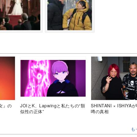
女』の
JOIとK、Lapwingと私たちの“類
SHINTANI × ISHIY
似性の正体”
噂の真相
も