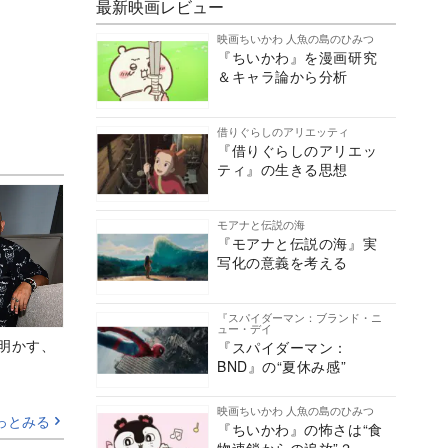
最新映画レビュー
映画ちいかわ 人魚の島のひみつ
『ちいかわ』を漫画研究
＆キャラ論から分析
借りぐらしのアリエッティ
『借りぐらしのアリエッ
ティ』の生きる思想
モアナと伝説の海
『モアナと伝説の海』実
写化の意義を考える
『スパイダーマン：ブランド・ニ
ュー・デイ
Aが明かす、
『スパイダーマン：
BND』の“夏休み感”
映画ちいかわ 人魚の島のひみつ
っとみる
『ちいかわ』の怖さは“食