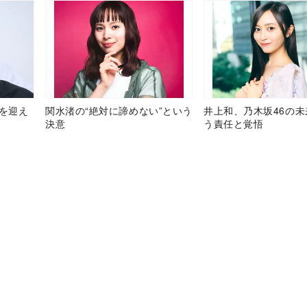
目を迎え
関水渚の“絶対に諦めない”という
井上和、乃木坂46の
決意
う責任と覚悟