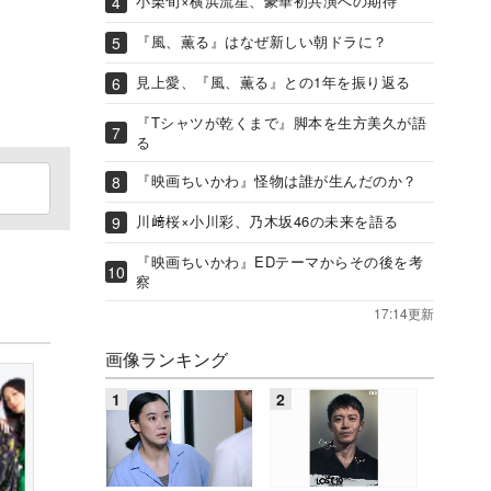
小栗旬×横浜流星、豪華初共演への期待
『風、薫る』はなぜ新しい朝ドラに？
見上愛、『風、薫る』との1年を振り返る
『Tシャツが乾くまで』脚本を生方美久が語
る
『映画ちいかわ』怪物は誰が生んだのか？
川﨑桜×小川彩、乃木坂46の未来を語る
『映画ちいかわ』EDテーマからその後を考
察
17:14更新
画像ランキング