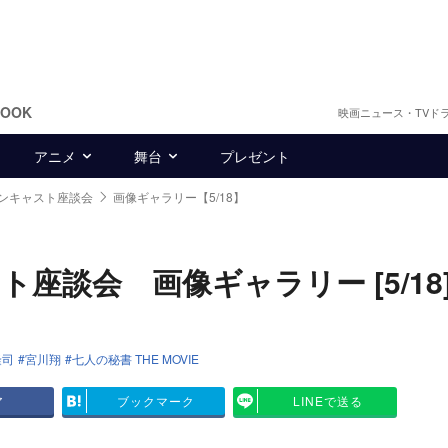
BOOK
映画ニュース・TVド
アニメ
舞台
プレゼント
ンキャスト座談会
画像ギャラリー【5/18】
座談会 画像ギャラリー [5/18
隆司
宮川翔
七人の秘書 THE MOVIE
ア
ブックマーク
LINEで送る