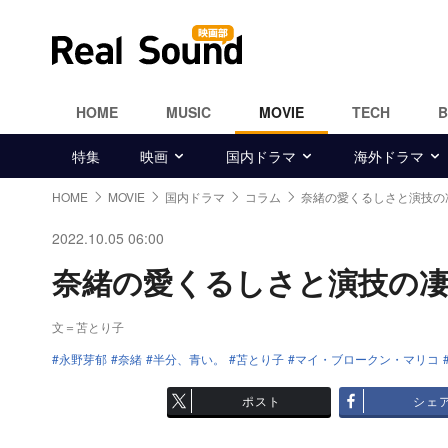
HOME
MUSIC
MOVIE
TECH
特集
映画
国内ドラマ
海外ドラマ
HOME
MOVIE
国内ドラマ
コラム
奈緒の愛くるしさと演技の
2022.10.05 06:00
奈緒の愛くるしさと演技の凄み
文＝苫とり子
永野芽郁
奈緒
半分、青い。
苫とり子
マイ・ブロークン・マリコ
ポスト
シェ