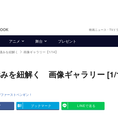
BOOK
映画ニュース・TVド
アニメ
舞台
プレゼント
凄みを紐解く
画像ギャラリー【1/14】
を紐解く 画像ギャラリー [1/1
ファーストペンギン！
ア
ブックマーク
LINEで送る