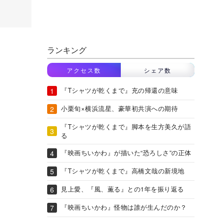
ランキング
アクセス数
シェア数
『Tシャツが乾くまで』充の帰還の意味
小栗旬×横浜流星、豪華初共演への期待
『Tシャツが乾くまで』脚本を生方美久が語
る
『映画ちいかわ』が描いた“恐ろしさ”の正体
『Tシャツが乾くまで』高橋文哉の新境地
見上愛、『風、薫る』との1年を振り返る
『映画ちいかわ』怪物は誰が生んだのか？