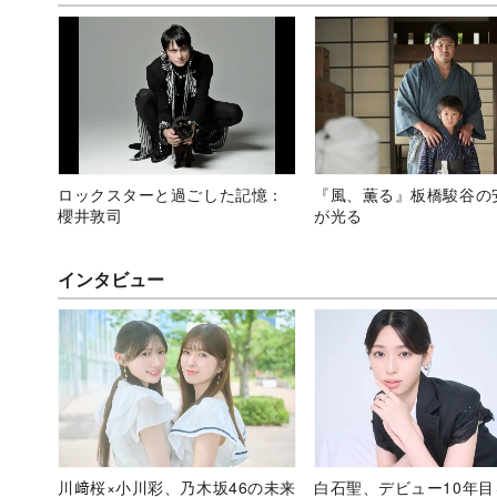
ロックスターと過ごした記憶：
『風、薫る』板橋駿谷の
櫻井敦司
が光る
インタビュー
川﨑桜×小川彩、乃木坂46の未来
白石聖、デビュー10年