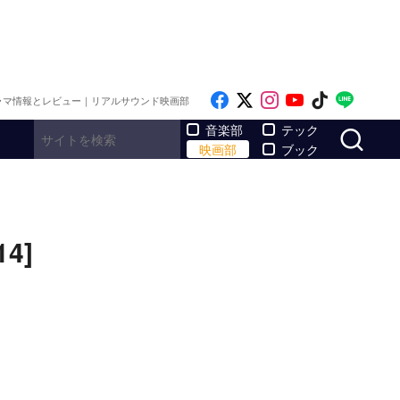
Like on Facebook
Follow on x
Follow on Inst
Follow on Y
Follow on
Follo
ラマ情報とレビュー｜リアルサウンド映画部
サ
音楽部
テック
映画部
ブック
4]