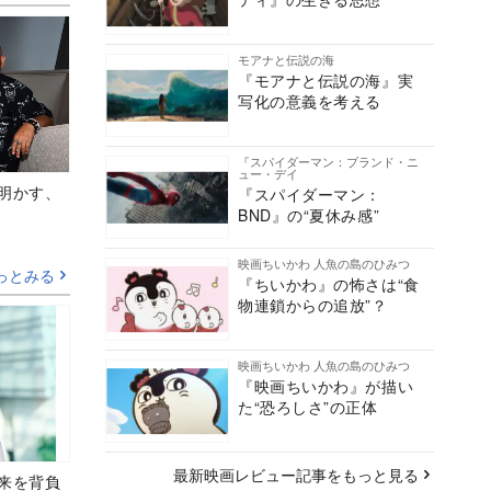
モアナと伝説の海
『モアナと伝説の海』実
写化の意義を考える
『スパイダーマン：ブランド・ニ
ュー・デイ
Aが明かす、
『スパイダーマン：
BND』の“夏休み感”
映画ちいかわ 人魚の島のひみつ
っとみる
『ちいかわ』の怖さは“食
物連鎖からの追放”？
映画ちいかわ 人魚の島のひみつ
『映画ちいかわ』が描い
た“恐ろしさ”の正体
最新映画レビュー記事をもっと見る
未来を背負