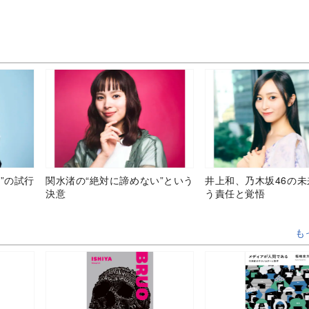
”の試行
関水渚の“絶対に諦めない”という
井上和、乃木坂46の
決意
う責任と覚悟
も