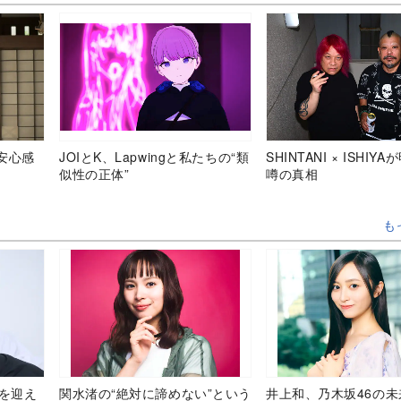
安心感
JOIとK、Lapwingと私たちの“類
SHINTANI × ISHIY
似性の正体”
噂の真相
も
目を迎え
関水渚の“絶対に諦めない”という
井上和、乃木坂46の