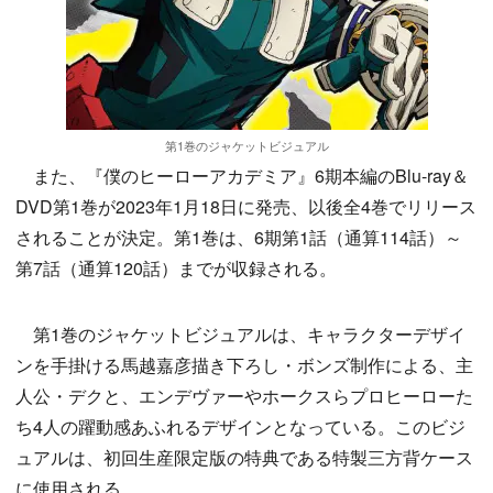
第1巻のジャケットビジュアル
また、『僕のヒーローアカデミア』6期本編のBlu-ray＆
DVD第1巻が2023年1月18日に発売、以後全4巻でリリース
されることが決定。第1巻は、6期第1話（通算114話）～
第7話（通算120話）までが収録される。
第1巻のジャケットビジュアルは、キャラクターデザイ
ンを手掛ける馬越嘉彦描き下ろし・ボンズ制作による、主
人公・デクと、エンデヴァーやホークスらプロヒーローた
ち4人の躍動感あふれるデザインとなっている。このビジ
ュアルは、初回生産限定版の特典である特製三方背ケース
に使用される。