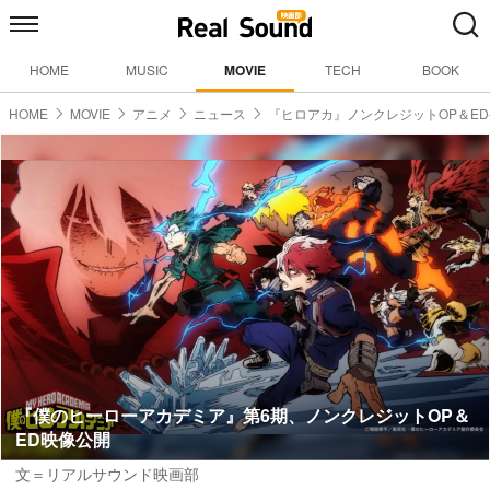
HOME
MUSIC
MOVIE
TECH
BOOK
HOME
MOVIE
アニメ
ニュース
『ヒロアカ』ノンクレジットOP＆E
『僕のヒーローアカデミア』第6期、ノンクレジットOP＆
ED映像公開
文＝リアルサウンド映画部