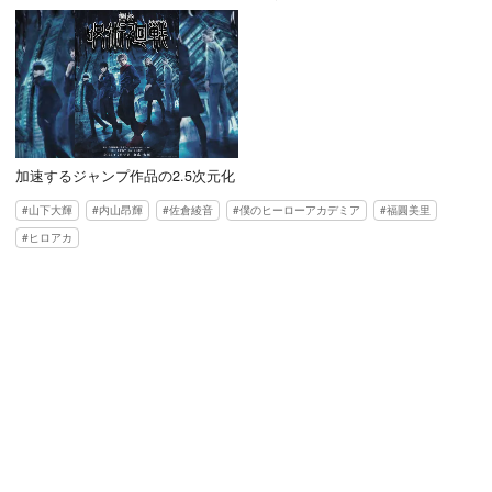
加速するジャンプ作品の2.5次元化
山下大輝
内山昂輝
佐倉綾音
僕のヒーローアカデミア
福圓美里
ヒロアカ