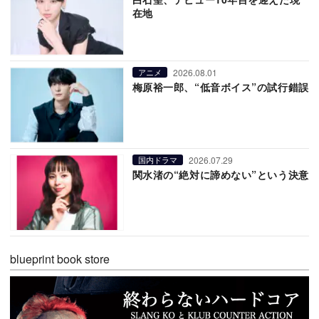
在地
2026.08.01
アニメ
梅原裕一郎、“低音ボイス”の試行錯誤
2026.07.29
国内ドラマ
関水渚の“絶対に諦めない”という決意
blueprint book store