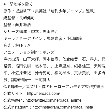
※一部地域を除く
原作：堀越耕平（集英社『週刊少年ジャンプ』連載）
総監督：長崎健司
監督：向井雅浩
シリーズ構成・脚本：黒田洋介
キャラクターデザイン：馬越嘉彦・小田嶋瞳
音楽：林ゆうき
アニメーション制作：ボンズ
声の出演：山下大輝、岡本信彦、佐倉綾音、石川界人、梶
裕貴、増田俊樹、悠木碧、井上麻里奈、細谷佳正、天崎滉
平、小笠原亜紀、沖野晃司、松岡禎丞、真坂美帆、羽多野
渉、諏訪部順一、三宅健太
©︎堀越耕平／集英社・僕のヒーローアカデミア製作委員会
公式サイト：http://heroaca.com/
公式twitter：http://twitter.com/heroaca_anime
公式Instagram：http://instagram.com/heroaca_insta