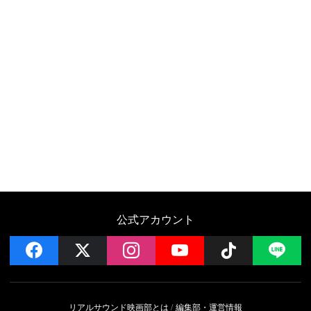
公式アカウント
facebook
x
instagram
YouTube
Follow on 
LI
リアルサウンド映画部とは
編集部・運営情報