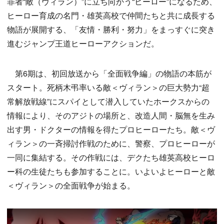
罪者“敵（ヴィラン）”に立ち向かう“ヒーロー”になるため、
ヒーロー育成の名門・雄英高校で仲間たちと共に成長する
物語が展開する、「友情・勝利・努力」をまっすぐに突き
進むジャンプ王道ヒーローアクションだ。
第6期は、初回放送から「全面戦争編」の物語の本筋が
スタート。死柄木弔率いる敵＜ヴィラン＞の巨大勢力“超
常解放戦線”にスパイとして潜入していたホークスからの
情報により、そのアジトの場所と、改造人間・脳無を生み
出す男・ドクターの情報を得たプロヒーローたち。敵＜ヴ
ィラン＞の一斉掃討作戦のために、警察、プロヒーローが
一同に集結する。その作戦には、デクたち雄英高校ヒーロ
ー科の生徒たちも参加することに。いよいよヒーローと敵
＜ヴィラン＞の全面戦争が始まる。