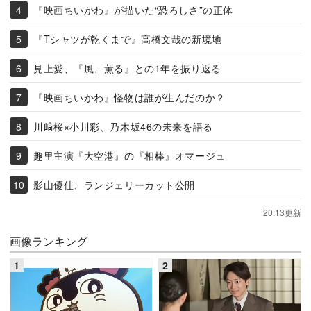
『映画ちいかわ』が描いた“恐ろしさ”の正体
『Tシャツが乾くまで』高橋文哉の新境地
見上愛、『風、薫る』との1年を振り返る
『映画ちいかわ』怪物は誰が生んだのか？
川﨑桜×小川彩、乃木坂46の未来を語る
趣里主演『大空港』の『相棒』オマージュ
影山優佳、ランジェリーカット公開
20:13更新
画像ランキング