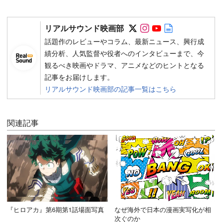
Follow on SNS
Follow on SNS
Follow on SN
Author web 
リアルサウンド映画部
話題作のレビューやコラム、最新ニュース、興行成
績分析、人気監督や役者へのインタビューまで、今
観るべき映画やドラマ、アニメなどのヒントとなる
記事をお届けします。
リアルサウンド映画部の記事一覧はこちら
関連記事
『ヒロアカ』第6期第1話場面写真
なぜ海外で日本の漫画実写化が相
次ぐのか