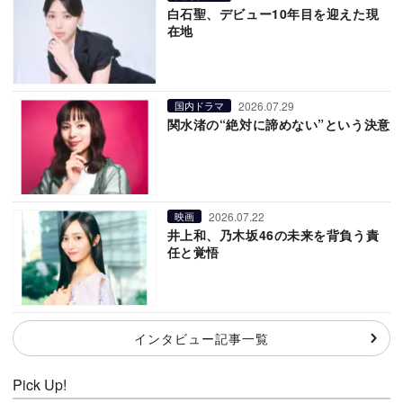
白石聖、デビュー10年目を迎えた現
在地
2026.07.29
国内ドラマ
関水渚の“絶対に諦めない”という決意
2026.07.22
映画
井上和、乃木坂46の未来を背負う責
任と覚悟
インタビュー記事一覧
Pick Up!