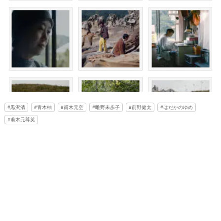
黒沢清
青木柚
甫木元空
唯野未歩子
前野健太
はだかのゆめ
甫木元尊英