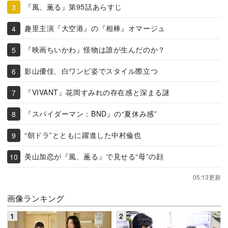
『風、薫る』第95話あらすじ
趣里主演『大空港』の『相棒』オマージュ
『映画ちいかわ』怪物は誰が生んだのか？
影山優佳、白ワンピ姿でスタイル際立つ
『VIVANT』花岡すみれの存在感と深まる謎
『スパイダーマン：BND』の“夏休み感”
“朝ドラ”とともに躍進した中村倫也
美山加恋が『風、薫る』で見せる“母”の顔
05:13更新
画像ランキング