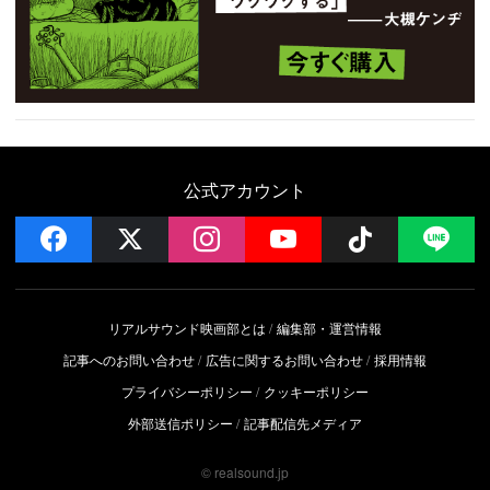
公式アカウント
facebook
x
instagram
YouTube
Follow on 
LI
リアルサウンド映画部とは
編集部・運営情報
記事へのお問い合わせ
広告に関するお問い合わせ
採用情報
プライバシーポリシー
クッキーポリシー
外部送信ポリシー
記事配信先メディア
© realsound.jp