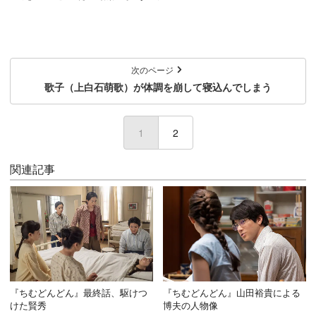
次のページ
歌子（上白石萌歌）が体調を崩して寝込んでしまう
1
(current)
2
関連記事
『ちむどんどん』最終話、駆けつ
『ちむどんどん』山田裕貴による
けた賢秀
博夫の人物像