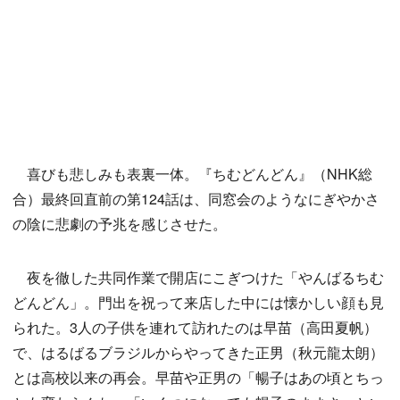
喜びも悲しみも表裏一体。『ちむどんどん』（NHK総
合）最終回直前の第124話は、同窓会のようなにぎやかさ
の陰に悲劇の予兆を感じさせた。
夜を徹した共同作業で開店にこぎつけた「やんばるちむ
どんどん」。門出を祝って来店した中には懐かしい顔も見
られた。3人の子供を連れて訪れたのは早苗（高田夏帆）
で、はるばるブラジルからやってきた正男（秋元龍太朗）
とは高校以来の再会。早苗や正男の「暢子はあの頃とちっ