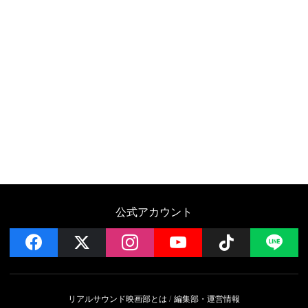
公式アカウント
facebook
x
instagram
YouTube
Follow on 
LI
リアルサウンド映画部とは
編集部・運営情報