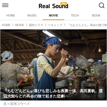
HOME
MUSIC
MOVIE
TECH
BOOK
HOME
MOVIE
国内ドラマ
リキャップ
『ちむどんどん』再会の陰で
『ちむどんどん』喜びも悲しみも表裏一体 高田夏帆、渡
辺大知らとの再会の陰で起きた悲劇
文＝石河コウヘイ