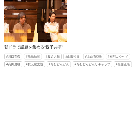
朝ドラで話題を集める“親子共演”
川口春奈
黒島結菜
渡辺大知
山田裕貴
上白石萌歌
石河コウヘイ
高田夏帆
秋元龍太朗
ちむどんどん
ちむどんどんリキャップ
松原正隆