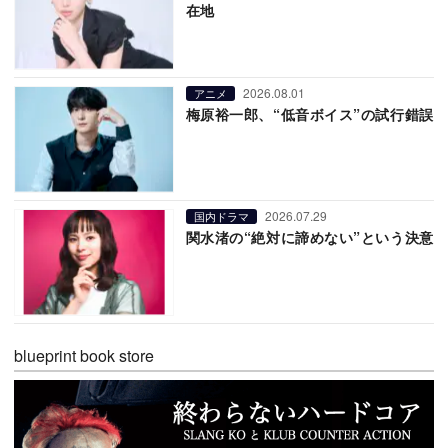
在地
2026.08.01
アニメ
梅原裕一郎、“低音ボイス”の試行錯誤
2026.07.29
国内ドラマ
関水渚の“絶対に諦めない”という決意
blueprint book store