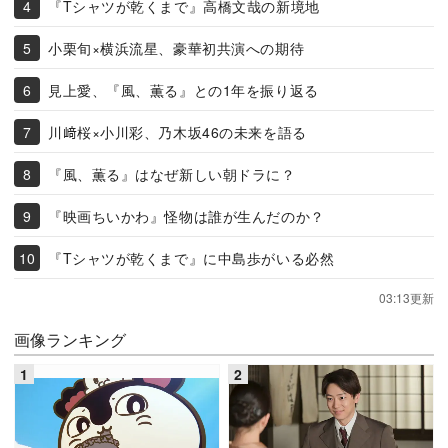
『Tシャツが乾くまで』高橋文哉の新境地
小栗旬×横浜流星、豪華初共演への期待
見上愛、『風、薫る』との1年を振り返る
川﨑桜×小川彩、乃木坂46の未来を語る
『風、薫る』はなぜ新しい朝ドラに？
『映画ちいかわ』怪物は誰が生んだのか？
『Tシャツが乾くまで』に中島歩がいる必然
03:13更新
画像ランキング