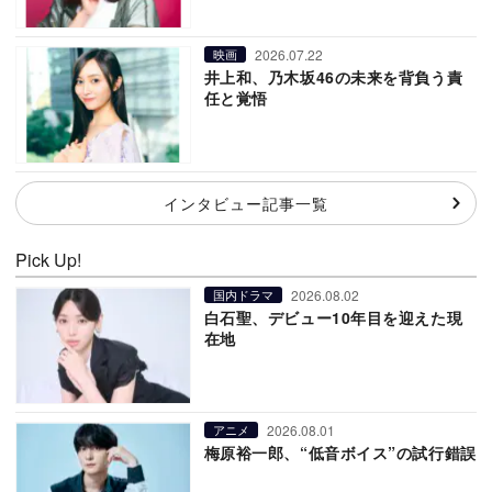
2026.07.22
映画
井上和、乃木坂46の未来を背負う責
任と覚悟
インタビュー記事一覧
Pick Up!
2026.08.02
国内ドラマ
白石聖、デビュー10年目を迎えた現
在地
2026.08.01
アニメ
梅原裕一郎、“低音ボイス”の試行錯誤