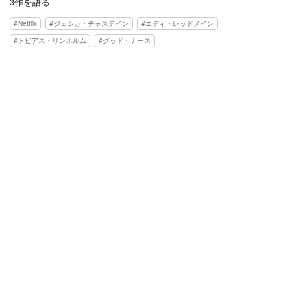
3作を語る
Netflix
ジェシカ・チャステイン
エディ・レッドメイン
トビアス・リンホルム
グッド・ナース