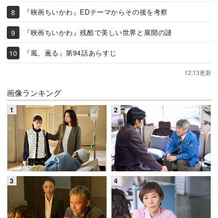
『映画ちいかわ』EDテーマからその後を考察
『映画ちいかわ』残酷で美しい世界と展開の謎
『風、薫る』第94話あらすじ
12:13更新
画像ランキング