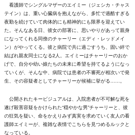
看護師でシングルマザーのエイミー（ジェシカ・チャス
テイン）は、重い心臓病を抱えながら、多忙で過酷すぎる
夜勤を続けていて肉体的にも精神的にも限界を迎えてい
た。そんなある日、彼女の部署に、思いやりがあって親身
になってくれる同僚のチャーリー（エディ・レッドメイ
ン）がやってくる。彼と病院で共に過ごすうち、固い絆で
結ばれ親友同士になる2人。エイミーはチャーリーのおか
げで、自分や幼い娘たちの未来に希望を持てるようになっ
ていくが、そんな中、病院では患者の不審死が相次いで発
生、その容疑者としてチャーリーが候補に挙がる……。
公開されたキービジュアルは、入院患者が不可解な死を
遂げ殺害容疑をかけられた“穏やかな男”チャーリーと、彼
の狂気を疑い、命をかえりみず真実を求めていく友人の看
護師エイミーが、複雑な表情でこちらを見つめるルックと
なっている。