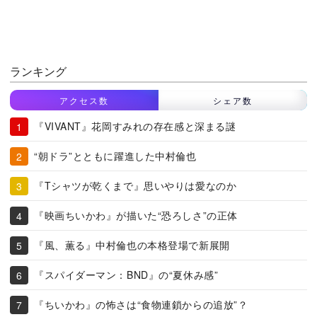
ランキング
アクセス数
シェア数
『VIVANT』花岡すみれの存在感と深まる謎
“朝ドラ”とともに躍進した中村倫也
『Tシャツが乾くまで』思いやりは愛なのか
『映画ちいかわ』が描いた“恐ろしさ”の正体
『風、薫る』中村倫也の本格登場で新展開
『スパイダーマン：BND』の“夏休み感”
『ちいかわ』の怖さは“食物連鎖からの追放”？