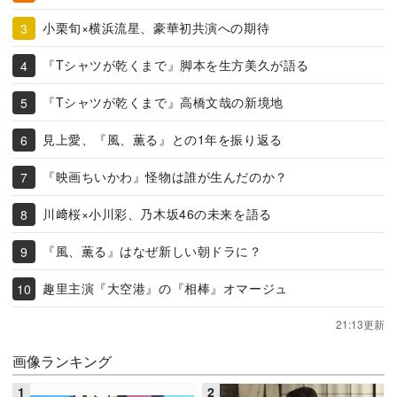
小栗旬×横浜流星、豪華初共演への期待
『Tシャツが乾くまで』脚本を生方美久が語る
『Tシャツが乾くまで』高橋文哉の新境地
見上愛、『風、薫る』との1年を振り返る
『映画ちいかわ』怪物は誰が生んだのか？
川﨑桜×小川彩、乃木坂46の未来を語る
『風、薫る』はなぜ新しい朝ドラに？
趣里主演『大空港』の『相棒』オマージュ
21:13更新
画像ランキング