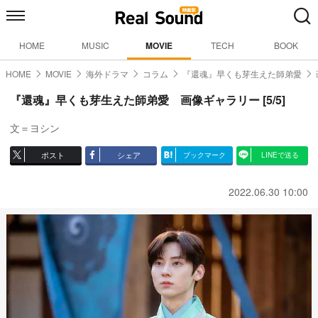
HOME
MUSIC
MOVIE
TECH
BOOK
HOME
MOVIE
海外ドラマ
コラム
『還魂』早くも芽生えた師弟愛
『還魂』早くも芽生えた師弟愛 画像ギャラリー [5/5]
文＝ヨシン
ポスト
シェア
ブックマーク
LINEで送る
2022.06.30 10:00