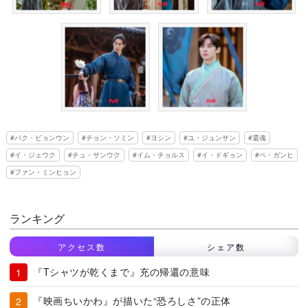
パク・ビョンウン
チョン・ソミン
ヨシン
ユ・ジュンサン
還魂
イ・ジェウク
チュ・サンウク
イム・チョルス
イ・ドギョン
ペ・ガンヒ
ファン・ミンヒョン
ランキング
アクセス数
シェア数
『Tシャツが乾くまで』充の帰還の意味
『映画ちいかわ』が描いた“恐ろしさ”の正体