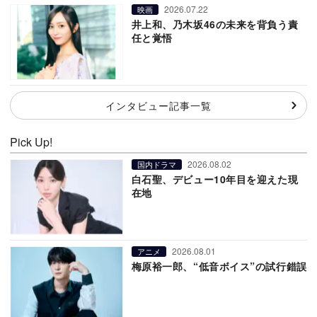
2026.07.22
映画
井上和、乃木坂46の未来を背負う責
任と覚悟
インタビュー記事一覧
Pick Up!
2026.08.02
国内ドラマ
白石聖、デビュー10年目を迎えた現
在地
2026.08.01
アニメ
梅原裕一郎、“低音ボイス”の試行錯誤