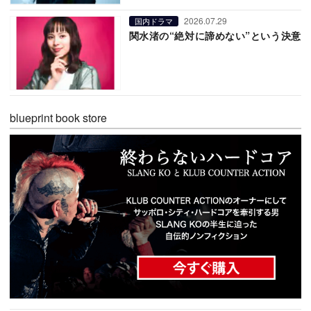
2026.07.29
国内ドラマ
関水渚の“絶対に諦めない”という決意
blueprint book store