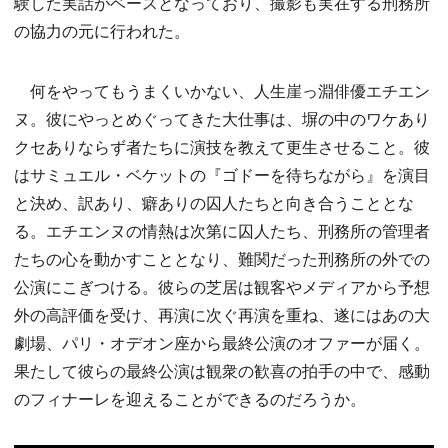
験した実話がベースとなっており、撮影も実在する刑務所
の協力の元に行われた。
何をやってもうまくいかない、人生崖っ淵俳優エチエン
ヌ。彼にやっとめぐってきた大仕事は、塀の中のワケあり
クセありならず者たちに演技を教えて更生させること。彼
はサミュエル・ベケットの『ゴドーを待ちながら』を演目
と決め、訳あり、癖ありの囚人たちと向き合うこととな
る。エチエンヌの情熱は次第に囚人たち、刑務所の管理者
たちの心を動かすこととなり、難関だった刑務所の外での
公演にこぎつける。彼らの芝居は観客やメディアから予想
外の高評価を受け、再演に次ぐ再演を重ね、遂にはあの大
劇場、パリ・オデオン座から最終公演のオファーが届く。
果たして彼らの最終公演は観衆の歓喜の拍手の中で、感動
のフィナーレを迎えることができるのだろうか。