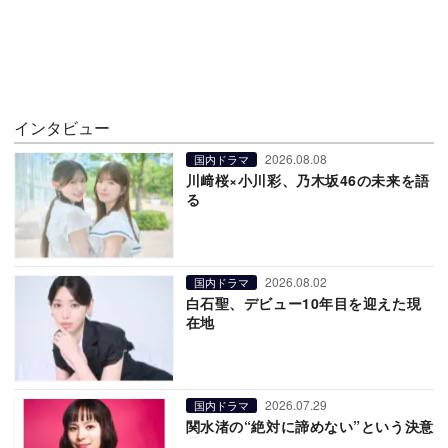
インタビュー
2026.08.08
国内ドラマ
川﨑桜×小川彩、乃木坂46の未来を語
る
2026.08.02
国内ドラマ
白石聖、デビュー10年目を迎えた現
在地
2026.07.29
国内ドラマ
関水渚の“絶対に諦めない”という決意