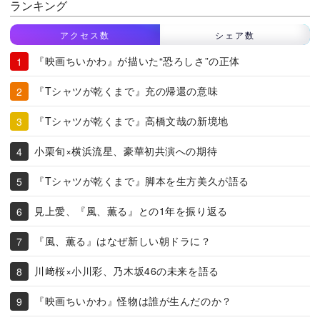
ランキング
アクセス数
シェア数
『映画ちいかわ』が描いた“恐ろしさ”の正体
『Tシャツが乾くまで』充の帰還の意味
『Tシャツが乾くまで』高橋文哉の新境地
小栗旬×横浜流星、豪華初共演への期待
『Tシャツが乾くまで』脚本を生方美久が語る
見上愛、『風、薫る』との1年を振り返る
『風、薫る』はなぜ新しい朝ドラに？
川﨑桜×小川彩、乃木坂46の未来を語る
『映画ちいかわ』怪物は誰が生んだのか？