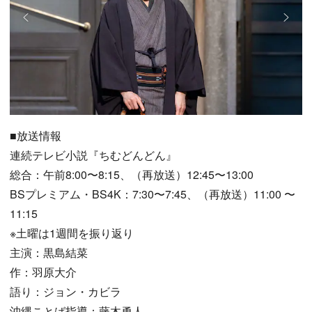
■放送情報
連続テレビ小説『ちむどんどん』
総合：午前8:00〜8:15、（再放送）12:45〜13:00
BSプレミアム・BS4K：7:30〜7:45、（再放送）11:00 〜
11:15
※土曜は1週間を振り返り
主演：黒島結菜
作：羽原大介
語り：ジョン・カビラ
沖縄ことば指導：藤木勇人