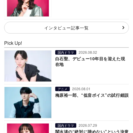
インタビュー記事一覧
Pick Up!
2026.08.02
国内ドラマ
白石聖、デビュー10年目を迎えた現
在地
2026.08.01
アニメ
梅原裕一郎、“低音ボイス”の試行錯誤
2026.07.29
国内ドラマ
関水渚の“絶対に諦めない”という決意