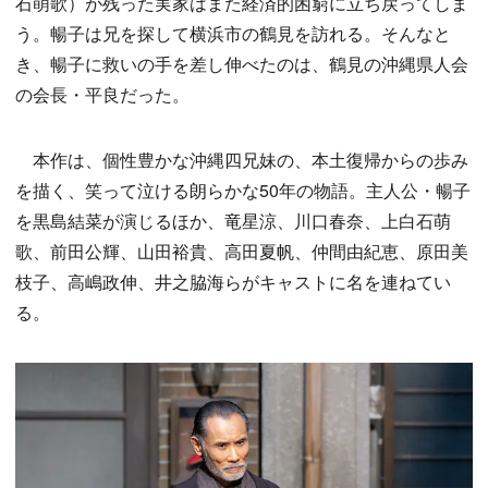
石萌歌）が残った実家はまた経済的困窮に立ち戻ってしま
う。暢子は兄を探して横浜市の鶴見を訪れる。そんなと
き、暢子に救いの手を差し伸べたのは、鶴見の沖縄県人会
の会長・平良だった。
本作は、個性豊かな沖縄四兄妹の、本土復帰からの歩み
を描く、笑って泣ける朗らかな50年の物語。主人公・暢子
を黒島結菜が演じるほか、竜星涼、川口春奈、上白石萌
歌、前田公輝、山田裕貴、高田夏帆、仲間由紀恵、原田美
枝子、高嶋政伸、井之脇海らがキャストに名を連ねてい
る。