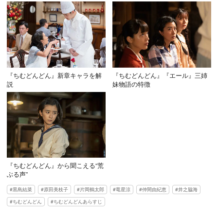
『ちむどんどん』新章キャラを解
『ちむどんどん』『エール』三姉
説
妹物語の特徴
『ちむどんどん』から聞こえる“荒
ぶる声”
黒島結菜
原田美枝子
片岡鶴太郎
竜星涼
仲間由紀恵
井之脇海
ちむどんどん
ちむどんどんあらすじ