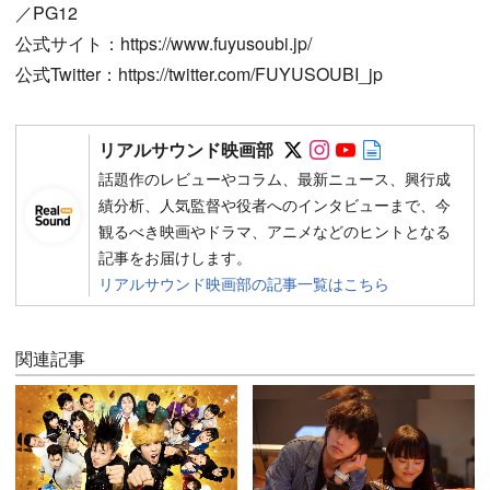
／PG12
公式サイト：https://www.fuyusoubi.jp/
公式Twitter：https://twitter.com/FUYUSOUBI_jp
Follow on SNS
Follow on SNS
Follow on SN
Author web 
リアルサウンド映画部
話題作のレビューやコラム、最新ニュース、興行成
績分析、人気監督や役者へのインタビューまで、今
観るべき映画やドラマ、アニメなどのヒントとなる
記事をお届けします。
リアルサウンド映画部の記事一覧はこちら
関連記事