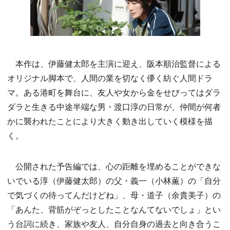
本作は、伊藤健太郎を主演に迎え、阪本順治監督による
オリジナル脚本で、人間の業を切なく儚く紡ぐ人間ドラ
マ。ある港町を舞台に、友人や女から金をせびってはダラ
ダラと生きる中途半端な男・渡口淳の日常が、仲間が何者
かに襲われたことにより大きく動き出していく模様を描
く。
公開された予告編では、心の距離を埋めることができな
いでいる淳（伊藤健太郎）の父・義一（小林薫）の「自分
で気づくの待ってんだけどね」、母・道子（余貴美子）の
「あんた、背筋がぞっとしたことなんてないでしょ」とい
う台詞に続き、家族や友人、自分自身の過去と向き合うこ