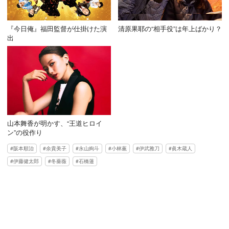
『今日俺』福田監督が仕掛けた演
清原果耶の“相手役”は年上ばかり？
出
山本舞香が明かす、“王道ヒロイ
ン”の役作り
阪本順治
余貴美子
永山絢斗
小林薫
伊武雅刀
眞木蔵人
伊藤健太郎
冬薔薇
石橋蓮