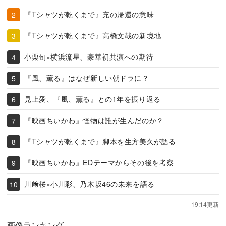
『Tシャツが乾くまで』充の帰還の意味
『Tシャツが乾くまで』高橋文哉の新境地
小栗旬×横浜流星、豪華初共演への期待
『風、薫る』はなぜ新しい朝ドラに？
見上愛、『風、薫る』との1年を振り返る
『映画ちいかわ』怪物は誰が生んだのか？
『Tシャツが乾くまで』脚本を生方美久が語る
『映画ちいかわ』EDテーマからその後を考察
川﨑桜×小川彩、乃木坂46の未来を語る
19:14更新
画像ランキング