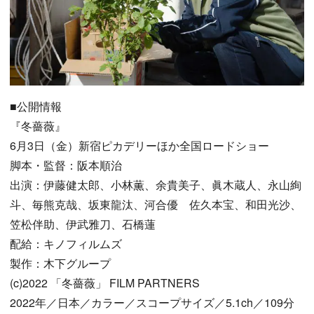
■公開情報
『冬薔薇』
6月3日（金）新宿ピカデリーほか全国ロードショー
脚本・監督：阪本順治
出演：伊藤健太郎、小林薫、余貴美子、眞木蔵人、永山絢
斗、毎熊克哉、坂東龍汰、河合優 佐久本宝、和田光沙、
笠松伴助、伊武雅刀、石橋蓮
配給：キノフィルムズ
製作：木下グループ
(c)2022 「冬薔薇」 FILM PARTNERS
2022年／日本／カラー／スコープサイズ／5.1ch／109分