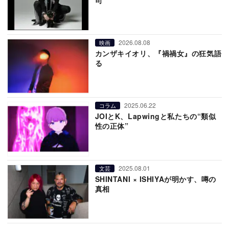
2026.08.08
映画
カンザキイオリ、『禍禍女』の狂気語
る
2025.06.22
コラム
JOIとK、Lapwingと私たちの“類似
性の正体”
2025.08.01
文芸
SHINTANI × ISHIYAが明かす、噂の
真相