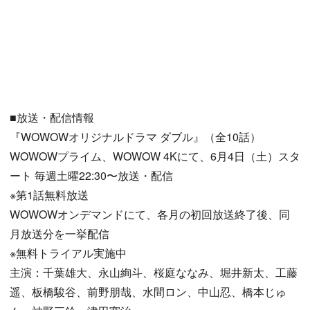
■放送・配信情報
『WOWOWオリジナルドラマ ダブル』（全10話）
WOWOWプライム、WOWOW 4Kにて、6月4日（土）スタ
ート 毎週土曜22:30〜放送・配信
※第1話無料放送
WOWOWオンデマンドにて、各月の初回放送終了後、同
月放送分を一挙配信
※無料トライアル実施中
主演：千葉雄大、永山絢斗、桜庭ななみ、堀井新太、工藤
遥、板橋駿谷、前野朋哉、水間ロン、中山忍、橋本じゅ