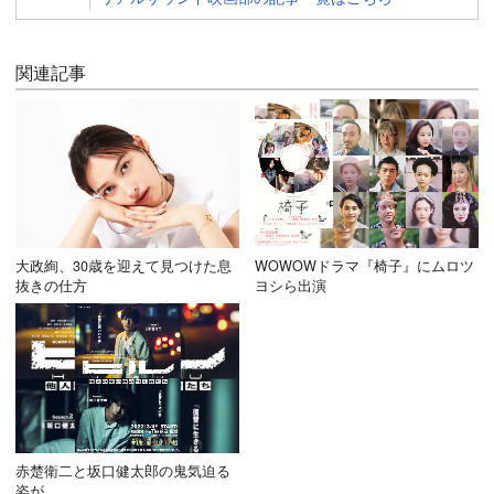
関連記事
大政絢、30歳を迎えて見つけた息
WOWOWドラマ『椅子』にムロツ
抜きの仕方
ヨシら出演
赤楚衛二と坂口健太郎の鬼気迫る
姿が