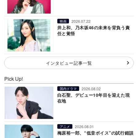
2026.07.22
映画
井上和、乃木坂46の未来を背負う責
任と覚悟
インタビュー記事一覧
Pick Up!
2026.08.02
国内ドラマ
白石聖、デビュー10年目を迎えた現
在地
2026.08.01
アニメ
梅原裕一郎、“低音ボイス”の試行錯誤