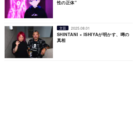
性の正体”
2025.08.01
文芸
SHINTANI × ISHIYAが明かす、噂の
真相