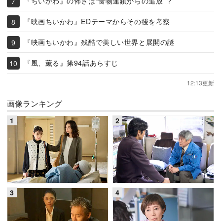
『ちいかわ』の怖さは“食物連鎖からの追放”？
『映画ちいかわ』EDテーマからその後を考察
『映画ちいかわ』残酷で美しい世界と展開の謎
『風、薫る』第94話あらすじ
12:13更新
画像ランキング