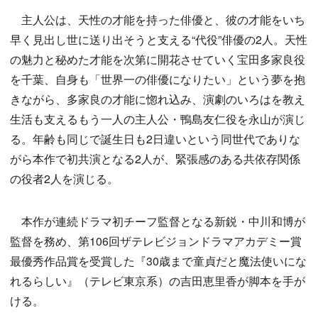
主人公は、天性の才能を持った俳優と、彼の才能をいち
早く見出し世に送り出そうと支える“代役”俳優の2人。天性
の魅力と秘めた才能を次第に開花させていく宝田多家良役
を千葉、自身も「世界一の俳優になりたい」という夢を抱
きながら、多家良の才能に惚れ込み、演劇のいろはを教え
生活も支えるもう一人の主人公・鴨島友仁役を永山が演じ
る。年齢も同じで誕生日も2日違いという同世代でありな
がら本作で初共演となる2人が、緊張感のある共依存関係
の役者2人を演じる。
本作が連続ドラマ初チーフ監督となる新鋭・中川和博が
監督を務め、第106回ザテレビジョンドラマアカデミー賞
最優秀作品賞を受賞した『30歳まで童貞だと魔法使いにな
れるらしい』（テレビ東京系）の吉田恵里香が脚本を手が
ける。