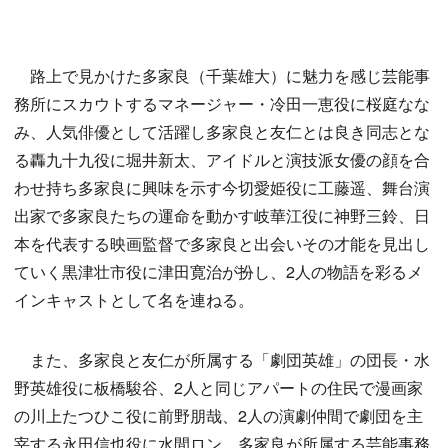
路上で見かけた多家良（千葉雄大）に魅力を感じ芸能事
務所にスカウトするマネージャー・冷田一恵役に桜庭なな
み、人気俳優として活躍し多家良と友仁とは良き同志とな
る轟九十九役に堀井新太、アイドルと演技派女優の顔を合
わせ持ち多家良に興味を示す今切愛姫役に工藤遥、舞台演
出家で多家良たちの運命を動かす岐華江役に神野三鈴、日
本を代表する映画監督で多家良と出会いその才能を見出し
ていく黒津壮市役に津田寛治が扮し、2人の物語を彩るメ
インキャストとして名を連ねる。
また、多家良と友仁が所属する「劇団英雄」の団長・水
野英雄役に板橋駿谷、2人と同じアパートの住民で漫画家
の川上たつひこ役に前野朋哉、2人の演劇仲間で劇団を主
宰する永田信也役に水間ロン、多家良が所属する芸能事務