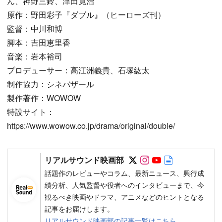
ん、神野三鈴、津田寛治
原作：野田彩子『ダブル』（ヒーローズ刊）
監督：中川和博
脚本：吉田恵里香
音楽：岩本裕司
プロデューサー：高江洲義貴、石塚紘太
制作協力：シネバザール
製作著作：WOWOW
特設サイト：
https://www.wowow.co.jp/drama/original/double/
Follow on SNS
Follow on SNS
Follow on SN
Author web 
リアルサウンド映画部
話題作のレビューやコラム、最新ニュース、興行成
績分析、人気監督や役者へのインタビューまで、今
観るべき映画やドラマ、アニメなどのヒントとなる
記事をお届けします。
リアルサウンド映画部の記事一覧はこちら