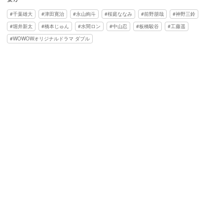
千葉雄大
津田寛治
永山絢斗
桜庭ななみ
前野朋哉
神野三鈴
堀井新太
橋本じゅん
水間ロン
中山忍
板橋駿谷
工藤遥
WOWOWオリジナルドラマ ダブル