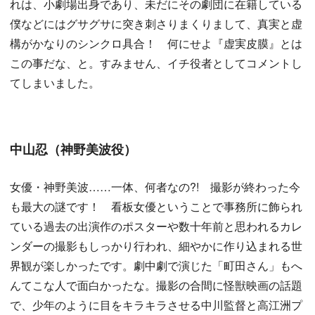
れは、小劇場出身であり、未だにその劇団に在籍している
僕などにはグサグサに突き刺さりまくりまして、真実と虚
構がかなりのシンクロ具合！ 何にせよ『虚実皮膜』とは
この事だな、と。すみません、イチ役者としてコメントし
てしまいました。
中山忍（神野美波役）
女優・神野美波……一体、何者なの?! 撮影が終わった今
も最大の謎です！ 看板女優ということで事務所に飾られ
ている過去の出演作のポスターや数十年前と思われるカレ
ンダーの撮影もしっかり行われ、細やかに作り込まれる世
界観が楽しかったです。劇中劇で演じた「町田さん」もへ
んてこな人で面白かったな。撮影の合間に怪獣映画の話題
で、少年のように目をキラキラさせる中川監督と高江洲プ