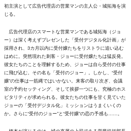
初主演として広告代理店の営業マンの主人公・城拓海を演
じる。
広告代理店のスマートな営業マンである城拓海（ジョ
ー）は深く考えずプレゼンした「受付デジタル化計画」が
採用され、3カ月以内に受付嬢たちをリストラに追い込む
はめに。突然現れた刺客・ジョーに受付嬢たちは猛反発。
彼女たちのことを理解するため、ジョーは自ら受付の仕事
に飛び込む。その名も「受付のジョー」。しかし、“受付
嬢”の仕事は一筋縄ではいかない。来客の取り次ぎ、会議
室の予約セッティング、そして挨拶一つにも、究極のホス
ピタリティが求められる。彼女たちの仕事を甘く見ていた
ジョーの「受付デジタル化」ミッションはうまくいくの
か。さらに“受付のジョー”と“受付嬢”の恋の予感も……。
橋本が演じるのは、城の直属の上司である営業統括部長