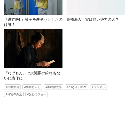
『逃亡医F』妙子を殺そうとしたの
高橋海人、実は熱い努力の人？
は誰？
『わげもん』は永瀬廉の紛れもな
い代表作に
松井愛莉
橋本じゅん
田村健太郎
King & Prince
シンドラ
神宮寺勇太
受付のジョー