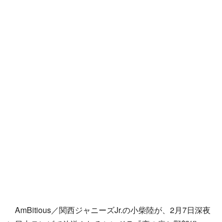
AmBitious／関西ジャニーズJr.の小柴陸が、2月7日深夜