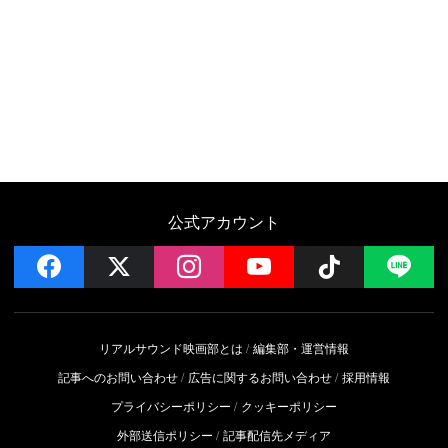
公式アカウント
facebook
x
instagram
YouTube
Follow on 
LI
リアルサウンド映画部とは
編集部・運営情報
記事へのお問い合わせ
広告に関するお問い合わせ
採用情報
プライバシーポリシー
クッキーポリシー
外部送信ポリシー
記事配信先メディア