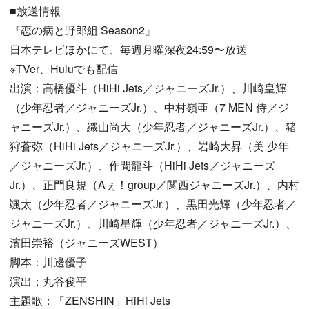
■放送情報
『恋の病と野郎組 Season2』
日本テレビほかにて、毎週月曜深夜24:59〜放送
※TVer、Huluでも配信
出演：高橋優斗（HiHi Jets／ジャニーズJr.）、川崎皇輝
（少年忍者／ジャニーズJr.）、中村嶺亜（7 MEN 侍／ジ
ャニーズJr.）、織山尚大（少年忍者／ジャニーズJr.）、猪
狩蒼弥（HiHi Jets／ジャニーズJr.）、岩崎大昇（美 少年
／ジャニーズJr.）、作間龍斗（HiHi Jets／ジャニーズ
Jr.）、正門良規（Aぇ！group／関西ジャニーズJr.）、内村
颯太（少年忍者／ジャニーズJr.）、黒田光輝（少年忍者／
ジャニーズJr.）、川崎星輝（少年忍者／ジャニーズJr.）、
濱田崇裕（ジャニーズWEST）
脚本：川邊優子
演出：丸谷俊平
主題歌：「ZENSHIN」HiHi Jets