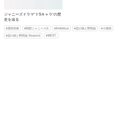
ジャニーズドラマ“ドSキャラ”の歴
史を辿る
濱田崇裕
関西ジャニーズJr.
Ambitious
恋の病と野郎組
小柴陸
恋の病と野郎組 Season2
WEST.