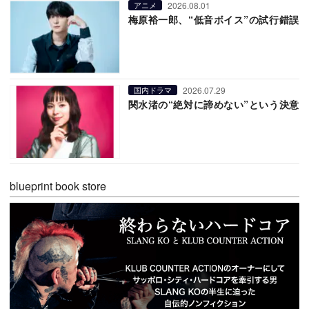
2026.08.01
アニメ
梅原裕一郎、“低音ボイス”の試行錯誤
2026.07.29
国内ドラマ
関水渚の“絶対に諦めない”という決意
blueprint book store