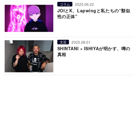
2025.06.22
コラム
JOIとK、Lapwingと私たちの“類似
性の正体”
2025.08.01
文芸
SHINTANI × ISHIYAが明かす、噂の
真相