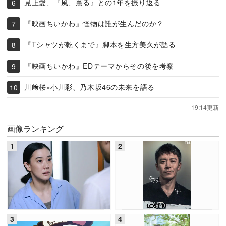
見上愛、『風、薫る』との1年を振り返る
『映画ちいかわ』怪物は誰が生んだのか？
『Tシャツが乾くまで』脚本を生方美久が語る
『映画ちいかわ』EDテーマからその後を考察
川﨑桜×小川彩、乃木坂46の未来を語る
19:14更新
画像ランキング