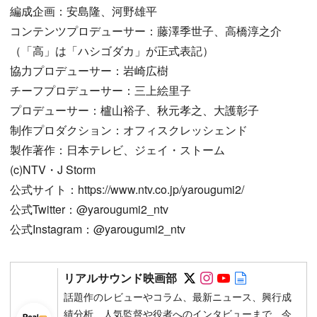
編成企画：安島隆、河野雄平
コンテンツプロデューサー：藤澤季世子、高橋淳之介
（「高」は「ハシゴダカ」が正式表記）
協力プロデューサー：岩崎広樹
チーフプロデューサー：三上絵里子
プロデューサー：櫨山裕子、秋元孝之、大護彰子
制作プロダクション：オフィスクレッシェンド
製作著作：日本テレビ、ジェイ・ストーム
(c)NTV・J Storm
公式サイト：https://www.ntv.co.jp/yarougumi2/
公式Twitter：@yarougumi2_ntv
公式Instagram：@yarougumi2_ntv
Follow on SNS
Follow on SNS
Follow on SN
Author web 
リアルサウンド映画部
話題作のレビューやコラム、最新ニュース、興行成
績分析、人気監督や役者へのインタビューまで、今