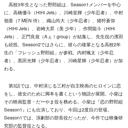
高校3年生となった野郎組は、Season1メンバーを中心
に、高橋優斗（HiHi Jets）、川崎皇輝（少年忍者）、中村
嶺亜（7 MEN 侍）、織山尚大（少年忍者）、猪狩蒼弥
（HiHi Jets）、岩崎大昇（美 少年）、作間龍斗（HiHi
Jets）、正門良規（Aぇ！group）が結集し、先生役の濱田
も続投。Season2ではさらに、彼らの後輩となる高校2年
生の「フレッシュ野郎組」が参戦。内村颯太（少年忍
者）、黒田光輝（少年忍者）、川崎星輝（少年忍者）が加
わる。
第3話では、中村演じる三村が自主映画のヒロインに恋
をし、彼女のために脚本を書くという物語が展開。小柴は
その映画監督・だーやま役を務める。小柴は『恋の野郎組
Season1』にも出演しており、今回は2度目の登場。
Season1では、演劇部の部長役だったが、今作では映像研
究部の監督役となる。