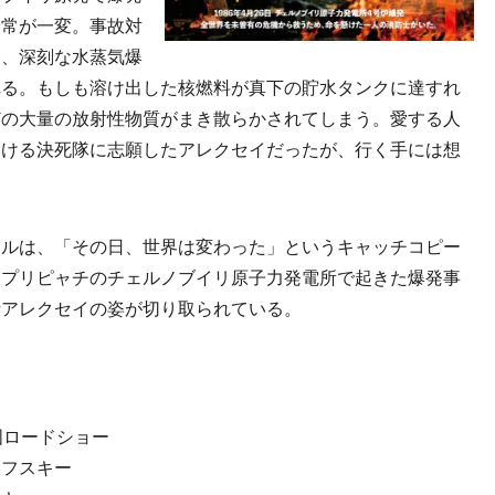
日常が一変。事故対
は、深刻な水蒸気爆
れる。もしも溶け出した核燃料が真下の貯水タンクに達すれ
どの大量の放射性物質がまき散らかされてしまう。愛する人
開ける決死隊に志願したアレクセイだったが、行く手には想
ルは、「その日、世界は変わった」というキャッチコピー
邦プリピャチのチェルノブイリ原子力発電所で起きた爆発事
士アレクセイの姿が切り取られている。
国ロードショー
ロフスキー