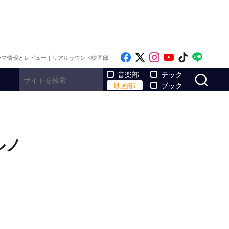
Like on Facebook
Follow on x
Follow on Inst
Follow on Y
Follow on
Follo
ラマ情報とレビュー｜リアルサウンド映画部
サ
音楽部
テック
映画部
ブック
ルノ