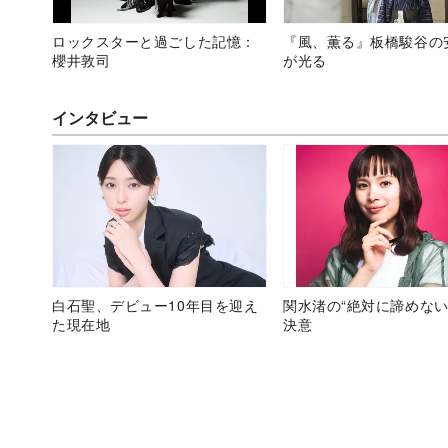
ロックスターと過ごした記憶：
『風、薫る』板橋駿谷の
櫻井敦司
が光る
インタビュー
白石聖、デビュー10年目を迎え
関水渚の“絶対に諦めない
た現在地
決意