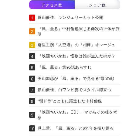
アクセス数
シェア数
影山優佳、ランジェリーカット公開
『風、薫る』中村倫也演じる藤次の正体が判
明
趣里主演『大空港』の『相棒』オマージュ
『映画ちいかわ』怪物は誰が生んだのか？
『風、薫る』第95話あらすじ
美山加恋が『風、薫る』で見せる“母”の顔
影山優佳、白ワンピ姿でスタイル際立つ
“朝ドラ”とともに躍進した中村倫也
『映画ちいかわ』EDテーマからその後を考
察
見上愛、『風、薫る』との1年を振り返る