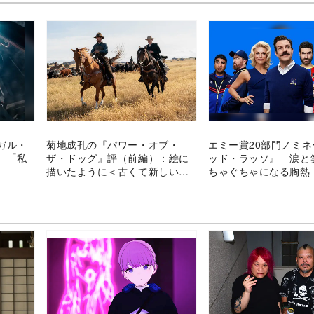
ガル・
菊地成孔の『パワー・オブ・
エミー賞20部門ノミ
 「私
ザ・ドッグ』評（前編）：絵に
ッド・ラッソ』 涙と
描いたように＜古くて新しい＞
ちゃぐちゃになる胸熱
傑作