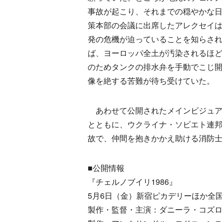
事故が起こり、それまでの穏やかな
策本部の会議に出席したアレクセイ
発の危機が迫っていることを知らさ
ば、ヨーロッパ全土が汚染されるほ
のためタンクの排水弁を手動でこじ
像を絶する苦難が待ち受けていた。
あわせて公開されたメインビジュア
とともに、ウクライナ・ソビエト連
故で、仲間を抱きかかえ助ける消防
■公開情報
『チェルノブイリ1986』
5月6日（金）新宿ピカデリーほか全
製作・監督・主演：ダニーラ・コズ