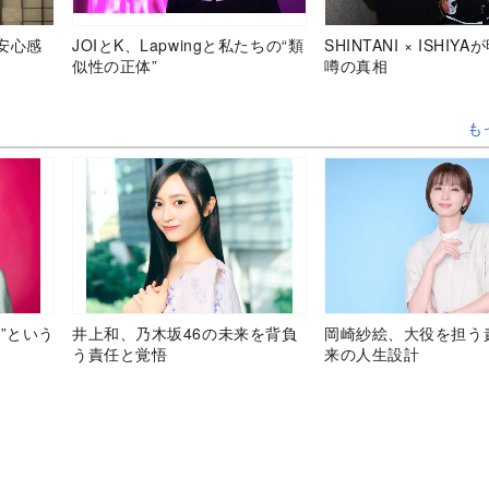
安心感
JOIとK、Lapwingと私たちの“類
SHINTANI × ISHIY
似性の正体”
噂の真相
も
”という
井上和、乃木坂46の未来を背負
岡崎紗絵、大役を担う
う責任と覚悟
来の人生設計