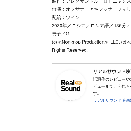
製作：アレクサンドル・ロドニャン
出演：オクサナ・アキンシナ、フィ
配給：ツイン
2020年／ロシア／ロシア語／135分
恵子／G
(c)≪Non-stop Production≫ LLC, (c)≪
Rights Reserved.
リアルサウンド映
話題作のレビューや
ビューまで、今観る
す。
リアルサウンド映画