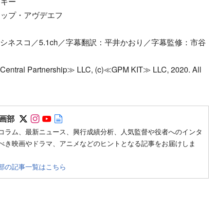
スキー
リップ・アヴデエフ
／シネスコ／5.1ch／字幕翻訳：平井かおり／字幕監修：市谷
Central Partnership≫ LLC, (c)≪GPM KIT≫ LLC, 2020. All
Follow on SNS
Follow on SNS
Follow on SNS
Author web site
画部
コラム、最新ニュース、興行成績分析、人気監督や役者へのインタ
べき映画やドラマ、アニメなどのヒントとなる記事をお届けしま
部の記事一覧はこちら