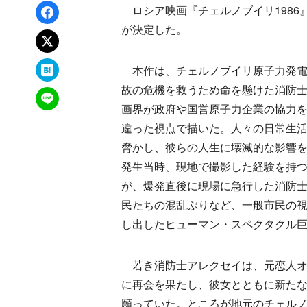
Facebookでシェア
ロシア映画『チェルノブイリ1986
が決定した。
xでポスト
はてなブックマーク
本作は、チェルノブイリ原子力発電
故の危機を救うため命を懸けた消防
LINEで送る
画界が政府や国営原子力企業の協力
違った視点で描いた。人々の日常生
脅かし、彼らの人生に壊滅的な影響
発生当時、現地で撮影した経験を持
が、爆発直後に現場に急行した消防
民たちの混乱ぶりなど、一般市民の
し出したヒューマン・スペクタクル
若き消防士アレクセイは、元恋人オ
に再会を果たし、彼女とともに新た
願っていた。ところが地元のチェル