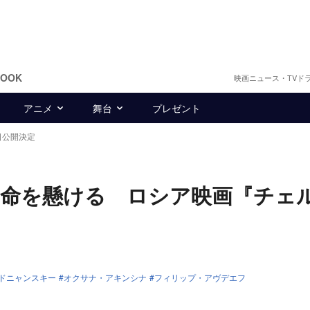
BOOK
映画ニュース・TVド
アニメ
舞台
プレゼント
日公開決定
め命を懸ける ロシア映画『チェ
ドニャンスキー
オクサナ・アキンシナ
フィリップ・アヴデエフ