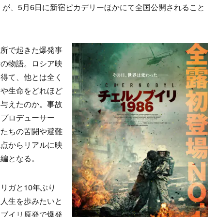
』が、5月6日に新宿ピカデリーほかにて全国公開されること
所で起きた爆発事
士の物語。ロシア映
を得て、他とは全く
活や生命をどれほど
を与えたのか。事故
つプロデューサー
士たちの苦闘や避難
視点からリアルに映
巨編となる。
リガと10年ぶり
な人生を歩みたいと
ノブイリ原発で爆発