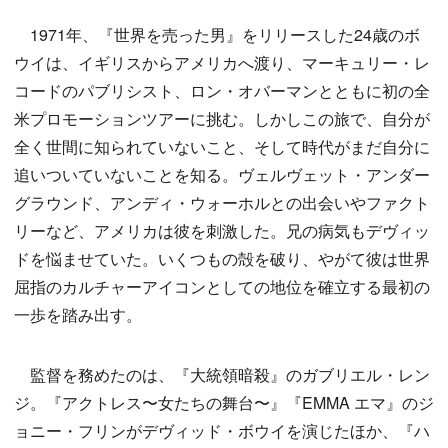
1971年、『世界を売った男』をリリースした24歳のボ
ウイは、イギリスからアメリカへ渡り、マーキュリー・レ
コードのパブリシスト、ロン・オバーマンとともに初の全
米プロモーションツアーに挑む。しかしこの旅で、自分が
全く世間に知られていないこと、そして時代がまだ自分に
追いついていないことを知る。ヴェルヴェット・アンダー
グラウンド、アンディ・ウォーホルとの出会いやファクト
リーなど、アメリカは彼を刺激した。兄の病気もデヴィッ
ドを悩ませていた。いくつもの殻を破り、やがて彼は世界
屈指のカルチャーアイコンとしての地位を確立する最初の
一歩を踏み出す。
監督を務めたのは、『大統領暗殺』のガブリエル・レン
ジ。『アクトレス〜女たちの舞台〜』『EMMA エマ』のジ
ョニー・フリンがデヴィッド・ボウイを演じたほか、『ハ