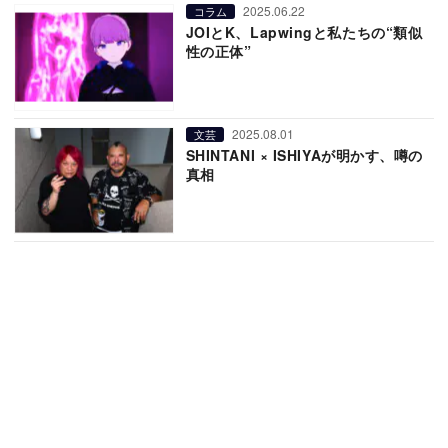
2025.06.22
コラム
JOIとK、Lapwingと私たちの“類似
性の正体”
2025.08.01
文芸
SHINTANI × ISHIYAが明かす、噂の
真相