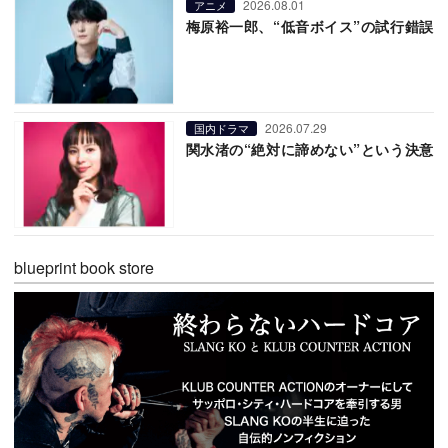
2026.08.01
アニメ
梅原裕一郎、“低音ボイス”の試行錯誤
2026.07.29
国内ドラマ
関水渚の“絶対に諦めない”という決意
blueprint book store