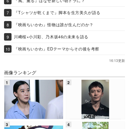
『風、薫る』はなぜ新しい朝ドラに？
『Tシャツが乾くまで』脚本を生方美久が語る
『映画ちいかわ』怪物は誰が生んだのか？
川﨑桜×小川彩、乃木坂46の未来を語る
『映画ちいかわ』EDテーマからその後を考察
16:13更新
画像ランキング