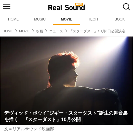
HOME
MUSIC
MOVIE
TECH
BOOK
HOME
MOVIE
映画
ニュース
『スターダスト』10月8日公開決定
デヴィッド・ボウイ“ジギー・スターダスト”誕生の舞台裏
を描く 『スターダスト』10月公開
文＝リアルサウンド映画部