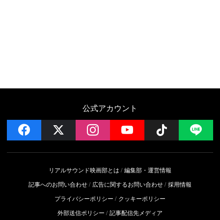
公式アカウント
facebook
x
instagram
YouTube
Follow on 
LI
リアルサウンド映画部とは
編集部・運営情報
記事へのお問い合わせ
広告に関するお問い合わせ
採用情報
プライバシーポリシー
クッキーポリシー
外部送信ポリシー
記事配信先メディア