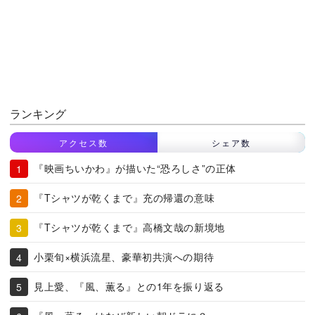
ランキング
アクセス数
シェア数
『映画ちいかわ』が描いた“恐ろしさ”の正体
『Tシャツが乾くまで』充の帰還の意味
『Tシャツが乾くまで』高橋文哉の新境地
小栗旬×横浜流星、豪華初共演への期待
見上愛、『風、薫る』との1年を振り返る