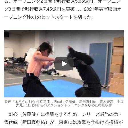
る、オープニング2日間で興行収入5.35億円、オープニン
グ3日間で興行収入7.45億円を突破し、2021年実写映画オ
ープニングNo.1のヒットスタートを切った。
Play
映画『るろうに剣心 最終章 The Final』佐藤健、新田真剣佑、青木崇高、土屋
太鳳、江口洋介らのアクショントレーニングを収めた特別映像
剣心（佐藤健）に復讐をするため、シリーズ最恐の敵・
雪代縁（新田真剣佑）が、東京に総攻撃を仕掛ける模様が