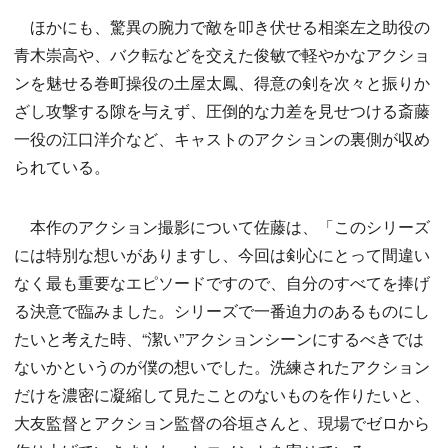
ほかにも、驚異の腕力で敵を叩き伏せる相楽左之助役の
青木崇高や、バク転などを交えた俊敏で軽やかなアクショ
ンを魅せる巻町操役の土屋太鳳、得意の剣を次々と振りか
ざし攻撃する隙を与えず、圧倒的な力差を見せつける斎藤
一役の江口洋介など、キャストのアクションの裏側が収め
られている。
本作のアクション撮影について佐藤は、「このシリーズ
には特別な想いがありますし、今回は剣心にとって間違い
なく最も重要なエピソードですので、自分のすべてを捧げ
る決意で臨みました。シリーズで一番迫力のあるものにし
たいと考えた時、“潔い”アクションシーンにするべきでは
ないかというのが僕の想いでした。洗練されたアクション
だけを濃密に凝縮して見たことのないものを作りたいと、
大友監督とアクション監督の谷垣さんと、現場でゼロから