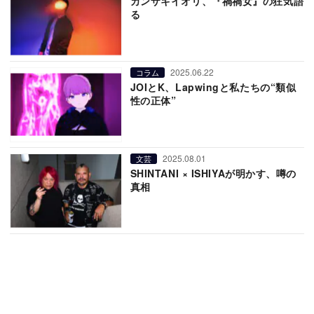
カンザキイオリ、『禍禍女』の狂気語
る
2025.06.22
コラム
JOIとK、Lapwingと私たちの“類似
性の正体”
2025.08.01
文芸
SHINTANI × ISHIYAが明かす、噂の
真相