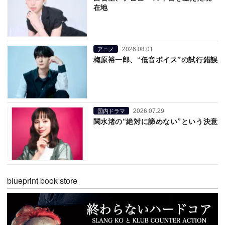
在地
2026.08.01
アニメ
梅原裕一郎、“低音ボイス”の試行錯誤
2026.07.29
国内ドラマ
関水渚の“絶対に諦めない”という決意
blueprint book store