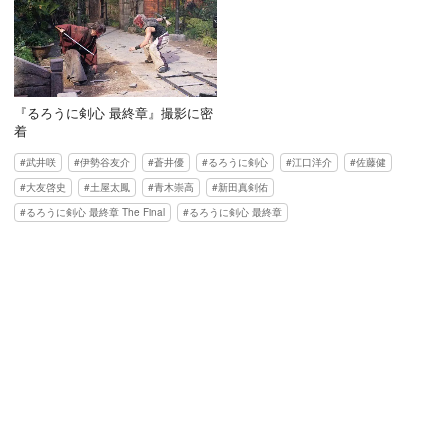
『るろうに剣心 最終章』撮影に密
着
武井咲
伊勢谷友介
蒼井優
るろうに剣心
江口洋介
佐藤健
大友啓史
土屋太鳳
青木崇高
新田真剣佑
るろうに剣心 最終章 The Final
るろうに剣心 最終章