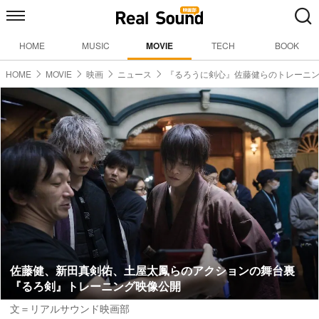
HOME
MUSIC
MOVIE
TECH
BOOK
HOME
MOVIE
映画
ニュース
『るろうに剣心』佐藤健らのトレーニ
佐藤健、新田真剣佑、土屋太鳳らのアクションの舞台裏
『るろ剣』トレーニング映像公開
文＝リアルサウンド映画部