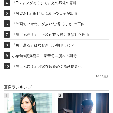
『Tシャツが乾くまで』充の帰還の意味
『VIVANT』第14話に宮下今日子が出演
『映画ちいかわ』が描いた“恐ろしさ”の正体
『豊臣兄弟！』井上和が茶々役に選ばれた理由
『風、薫る』はなぜ新しい朝ドラに？
小栗旬×横浜流星、豪華初共演への期待
『豊臣兄弟！』お家存続をめぐる愛憎劇へ
16:14更新
画像ランキング