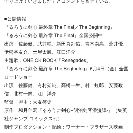
作り上げていきました」とコメントを寄せている。
■公開情報
『るろうに剣心 最終章 The Final／The Beginning』
『るろうに剣心 最終章 The Final』全国公開中
出演：佐藤健、武井咲、新田真剣佑、青木崇高、蒼井優、
伊勢谷友介、土屋太鳳、江口洋介
主題歌：ONE OK ROCK「Renegades」
『るろうに剣心 最終章 The Beginning』6月4日（金）全国
ロードショー
出演：佐藤健、有村架純、高橋一生、村上虹郎、安藤政
信、北村一輝、江口洋介
監督・脚本：大友啓史
原作：和月伸宏『るろうに剣心−明治剣客浪漫譚-』（集英
社ジャンプ コミックス刊）
制作プロダクション・配給：ワーナー・ブラザース映画