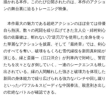
描かれる本作。このたび公開されたのは、本作のアクショ
ンの舞台裏に迫るトレーニング映像。
本作最大の魅力である超絶アクションのほぼ全ては俳優
自ら熱演。数々の死闘を繰り広げてきた主人公・緋村剣心
役の佐藤健は、斬れない刀“逆刃刀”を使用した全身を使っ
た華麗なアクションを披露。そして『最終章』では、剣心
のすべてを奪い、破壊をもくろむ雪代縁役を新田真剣佑が
演じる。縁と斎藤一（江口洋介）が列車内で対峙し、警官
たちを次々となぎ倒していく、一連のシークエンスも映し
出されている。縁の人間離れした強さと破壊力を体現した
新田の身体能力で繰り広げられる強力なパンチや回し蹴り
といったパワフル＆スピーディな中国拳法、殺意剥き出し
の壮絶なバトルが確認できる。