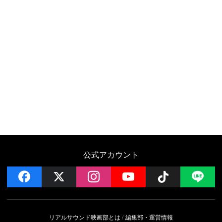
公式アカウント
facebook
x
instagram
YouTube
Follow on 
LI
リアルサウンド映画部とは
編集部・運営情報