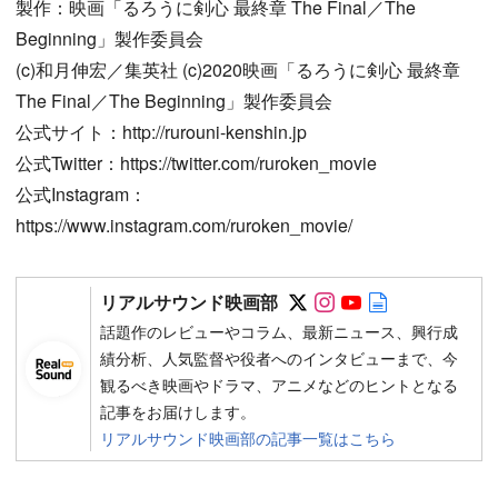
製作：映画「るろうに剣心 最終章 The Final／The
Beginning」製作委員会
(c)和月伸宏／集英社 (c)2020映画「るろうに剣心 最終章
The Final／The Beginning」製作委員会
公式サイト：http://rurouni-kenshin.jp
公式Twitter：https://twitter.com/ruroken_movie
公式Instagram：
https://www.instagram.com/ruroken_movie/
Follow on SNS
Follow on SNS
Follow on SN
Author web 
リアルサウンド映画部
話題作のレビューやコラム、最新ニュース、興行成
績分析、人気監督や役者へのインタビューまで、今
観るべき映画やドラマ、アニメなどのヒントとなる
記事をお届けします。
リアルサウンド映画部の記事一覧はこちら