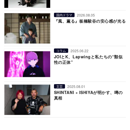
2026.08.05
国内ドラマ
『風、薫る』板橋駿谷の安心感が光る
2025.06.22
コラム
JOIとK、Lapwingと私たちの“類似
性の正体”
2025.08.01
文芸
SHINTANI × ISHIYAが明かす、噂の
真相