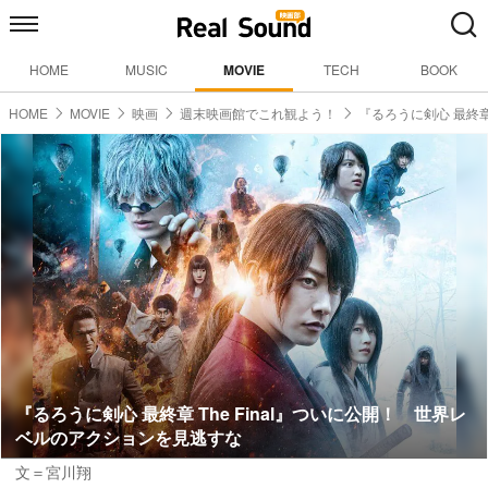
HOME
MUSIC
MOVIE
TECH
BOOK
HOME
MOVIE
映画
週末映画館でこれ観よう！
『るろうに剣心 最終章
『るろうに剣心 最終章 The Final』ついに公開！ 世界レ
ベルのアクションを見逃すな
文＝宮川翔