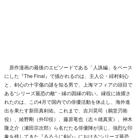
原作漫画の最後のエピソードである「人誅編」をベース
にした『The Final』で描かれるのは、主人公・緋村剣心
と、剣心の十字傷の謎を知る男で、上海マフィアの頭目で
ある“シリーズ最恐の敵”・縁の因縁の戦い。縁役に抜擢さ
れたのは、この4月で国内での俳優活動を休止し、海外進
出を果たす新田真剣佑。これまで、吉川晃司（鵜堂刃衛
役）、綾野剛（外印役）、藤原竜也（志々雄真実）、神木
隆之介（瀬田宗次郎）ら名だたる俳優陣が演じ、強烈な印
象を残してきた『るろうに剣心』における“シリーズ最恐