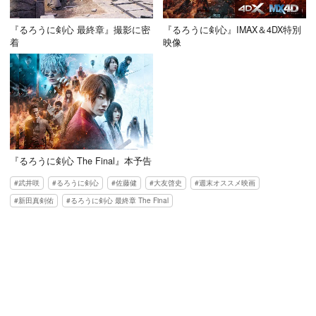
『るろうに剣心 最終章』撮影に密
『るろうに剣心』IMAX＆4DX特別
着
映像
『るろうに剣心 The Final』本予告
武井咲
るろうに剣心
佐藤健
大友啓史
週末オススメ映画
新田真剣佑
るろうに剣心 最終章 The Final