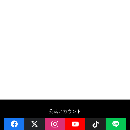
公式アカウント
facebook
x
instagram
YouTube
Follow on 
LI