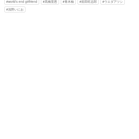
world's end girlfriend
髙橋里恩
青木柚
前田旺志郎
ウエダアツシ
浅野いにお