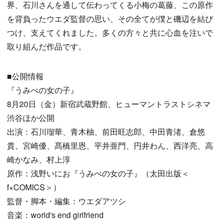
界、石川さんを通して伝わってくる小梅の葛藤、この原作
を背負ったウエダ監督の思い、その全てが僕と磯辺を結び
つけ、支えてくれました。多くの方々と共に心血を注いで
取り組んだ作品です。
■公開情報
『うみべの女の子』
8月20日（金）新宿武蔵野館、ヒューマントラストシネマ
渋谷ほか公開
出演：石川瑠華、青木柚、前田旺志郎、中田青渚、倉悠
貴、宮崎優、髙橋里恩、平井亜門、円井わん、西洋亮、高
崎かなみ、村上淳
原作：浅野いにお『うみべの女の子』（太田出版＜
f×COMICS＞）
監督・脚本・編集：ウエダアツシ
音楽：world's end girlfriend