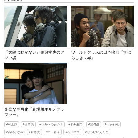
『太陽は動かない』藤原竜也のア
ワールドクラスの日本映画『すば
ツい姿
らしき世界』
完璧な実写化『劇場版ポルノグラ
ファー』
村上淳
西洋亮
うみべの女の子
平井亜門
宮﨑優
円井わん
高崎かなみ
倉悠貴
中田青渚
石川瑠華
はっぴいえんど