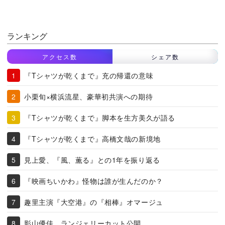
ランキング
アクセス数
シェア数
『Tシャツが乾くまで』充の帰還の意味
小栗旬×横浜流星、豪華初共演への期待
『Tシャツが乾くまで』脚本を生方美久が語る
『Tシャツが乾くまで』高橋文哉の新境地
見上愛、『風、薫る』との1年を振り返る
『映画ちいかわ』怪物は誰が生んだのか？
趣里主演『大空港』の『相棒』オマージュ
影山優佳、ランジェリーカット公開