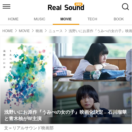
HOME
MUSIC
MOVIE
TECH
BOOK
HOME
MOVIE
映画
ニュース
浅野いにお原作『うみべの女の子』映
浅野いにお原作『うみべの女の子』映画化決定 石川瑠華
と青木柚がW主演
文＝リアルサウンド映画部