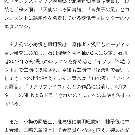
際ファンタスティック映画祭で北海道知事賞を受賞し、以
後も『桜ノ雨』『天使のいる図書館』『富美子の足』とコ
ンスタントに話題作を発表している映像ディレクターのウ
エダアツシ。
主人公の小梅役と磯辺役は、原作者・浅野もオーディシ
ョン審査に参加し、石川瑠華と青木柚の2人に決定。石川
は2017年から演技のレッスンを始めると『イソップの思う
ツボ』で主演に抜擢され、今後も主演作『猿楽町で会いま
しょう』の公開が控えている。
青木は『14の夜』『アイス
と雨音』『サクリファイス』などの作品に出演し、4月ス
タートのNHKよるドラ『きれいのくに』への出演も決まっ
ている。
また、小梅の同級生、鹿島役に前田旺志郎、桂子役に中
田青渚、三崎先輩役として倉悠貴らが顔を揃え、磯辺の父