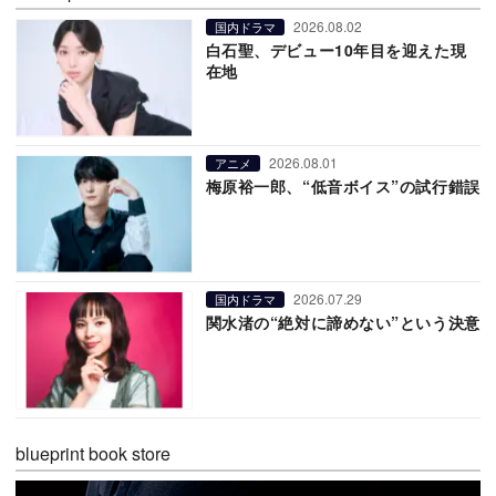
2026.08.02
国内ドラマ
白石聖、デビュー10年目を迎えた現
在地
2026.08.01
アニメ
梅原裕一郎、“低音ボイス”の試行錯誤
2026.07.29
国内ドラマ
関水渚の“絶対に諦めない”という決意
blueprint book store