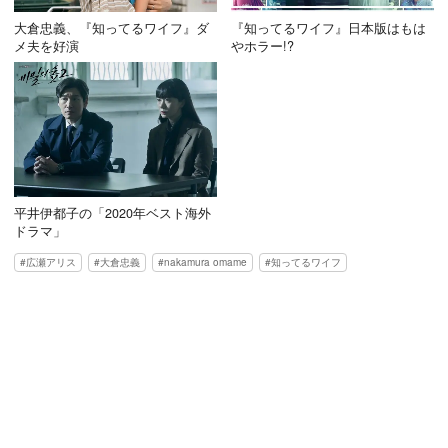
大倉忠義、『知ってるワイフ』ダ
『知ってるワイフ』日本版はもは
メ夫を好演
やホラー!?
平井伊都子の「2020年ベスト海外
ドラマ」
広瀬アリス
大倉忠義
nakamura omame
知ってるワイフ