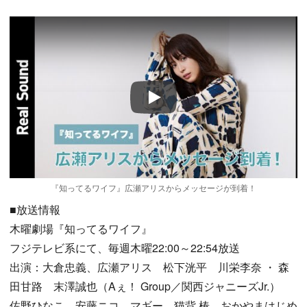
Play
『知ってるワイフ』広瀬アリスからメッセージが到着！
■放送情報
木曜劇場『知ってるワイフ』
フジテレビ系にて、毎週木曜22:00～22:54放送
出演：大倉忠義、広瀬アリス 松下洸平 川栄李奈 ・ 森
田甘路 末澤誠也（Aぇ！ Group／関西ジャニーズJr.）
佐野ひなこ 安藤ニコ マギー 猫背 椿 おかやまはじめ