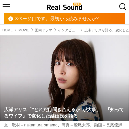
3ページ目です。最初から読みませんか?
HOME
MUSIC
MOVIE
TECH
BOOK
HOME
MOVIE
国内ドラマ
インタビュー
広瀬アリスが語る、変化し
広瀬アリス「“どれだけ聞き合えるか”が大事」 『知って
るワイフ』で変化した結婚観を語る
文・取材＝nakamura omame、写真＝鷲尾太郎、動画＝長尾優輝