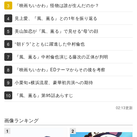
『映画ちいかわ』怪物は誰が生んだのか？
見上愛、『風、薫る』との1年を振り返る
美山加恋が『風、薫る』で見せる“母”の顔
“朝ドラ”とともに躍進した中村倫也
『風、薫る』中村倫也演じる藤次の正体が判明
『映画ちいかわ』EDテーマからその後を考察
小栗旬×横浜流星、豪華初共演への期待
『風、薫る』第95話あらすじ
02:13更新
画像ランキング