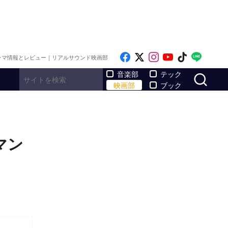
Like on Facebook
Follow on x
Follow on Inst
Follow on Y
Follow on
Follo
ラマ情報とレビュー｜リアルサウンド映画部
サ
音楽部
テック
映画部
ブック
マン