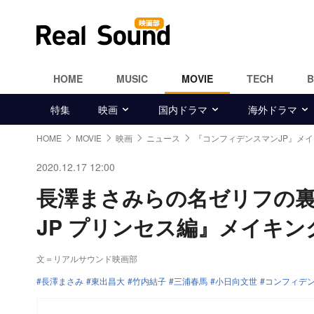
HOME
MUSIC
MOVIE
TECH
特集
映画
国内ドラマ
海外ドラマ
HOME
MOVIE
映画
ニュース
『コンフィデンスマンJP』メ
2020.12.17 12:00
長澤まさみらの名ゼリフの
JP プリンセス編』メイキン
文＝リアルサウンド映画部
長澤まさみ
東出昌大
竹内結子
三浦春馬
小日向文世
コンフィデン