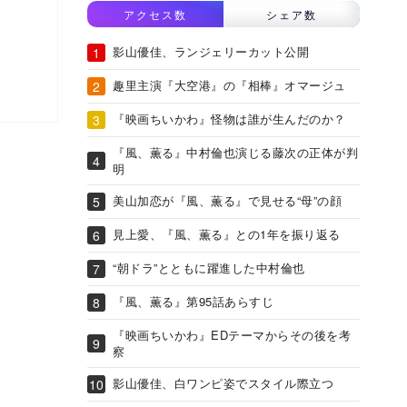
アクセス数
シェア数
影山優佳、ランジェリーカット公開
趣里主演『大空港』の『相棒』オマージュ
『映画ちいかわ』怪物は誰が生んだのか？
『風、薫る』中村倫也演じる藤次の正体が判
明
美山加恋が『風、薫る』で見せる“母”の顔
見上愛、『風、薫る』との1年を振り返る
“朝ドラ”とともに躍進した中村倫也
『風、薫る』第95話あらすじ
『映画ちいかわ』EDテーマからその後を考
察
影山優佳、白ワンピ姿でスタイル際立つ