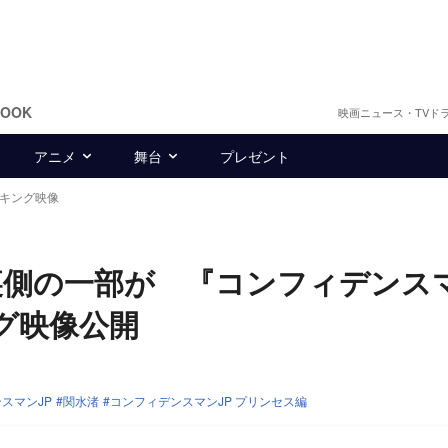
BOOK
映画ニュース・TVド
アニメ
舞台
プレゼント
イキング映像
裏側の一部が 『コンフィデンス
グ映像公開
スマンJP
関水渚
コンフィデンスマンJP プリンセス編