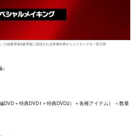
編』の超豪華版&豪華版に収録される映像特典からメイキングを一部公開
編』
本編DVD＋特典DVD1＋特典DVD2）＋各種アイテム］ ＜数量