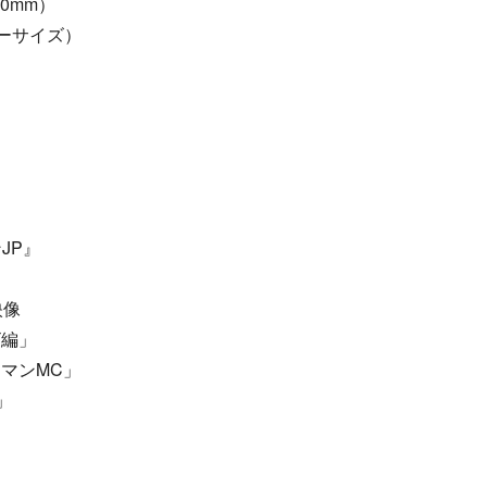
0mm）
ーサイズ）
JP』
映像
ビ編」
マンMC」
」