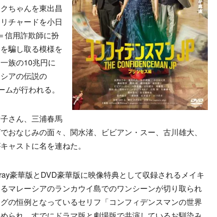
ボクちゃんを東出昌
・リチャードを小日
＝信用詐欺師に扮
金を騙し取る模様を
一族の10兆円に
ーシアの伝説の
ゲームが行われる。
子さん、三浦春馬
ズでおなじみの面々、関水渚、ビビアン・スー、古川雄大、
がキャストに名を連ねた。
ray豪華版とDVD豪華版に映像特典として収録されるメイキ
あるマレーシアのランカウイ島でのワンシーンが切り取られ
ングの恒例となっているセリフ「コンフィデンスマンの世界
収められ、すでにドラマ版と劇場版で共演しているお馴染み