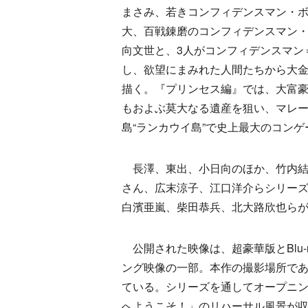
まさみ、若きコンフィデンスマン・
大、百戦錬磨のコンフィデンスマン
向文世と、3人がコンフィデンスマン
し、欲望にまみれた人間たちから大
描く。『プリンセス編』では、大富豪
もおよぶ莫大なる遺産を狙い、マレ
島“ランカウイ島”で史上最大のコン
長澤、東出、小日向のほか、竹内結
さん、広末涼子、江口洋介らシリー
白濱亜嵐、柴田恭兵、北大路欣也ら
公開された映像は、超豪華版とBlu-
ング映像の一部。本作の撮影場所で
ている。シリーズを通してオープニ
へようこそ！」のリハーサル風景が