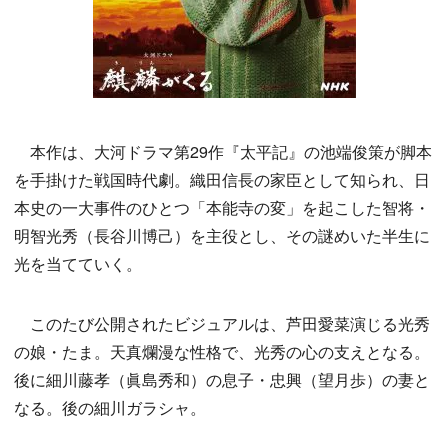
本作は、大河ドラマ第29作『太平記』の池端俊策が脚本
を手掛けた戦国時代劇。織田信長の家臣として知られ、日
本史の一大事件のひとつ「本能寺の変」を起こした智将・
明智光秀（長谷川博己）を主役とし、その謎めいた半生に
光を当てていく。
このたび公開されたビジュアルは、芦田愛菜演じる光秀
の娘・たま。天真爛漫な性格で、光秀の心の支えとなる。
後に細川藤孝（眞島秀和）の息子・忠興（望月歩）の妻と
なる。後の細川ガラシャ。