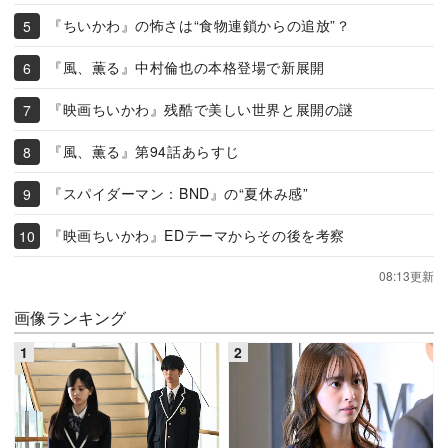
『ちいかわ』の怖さは“食物連鎖からの追放”？
『風、薫る』中村倫也の本格登場で新展開
『映画ちいかわ』残酷で美しい世界と展開の謎
『風、薫る』第94話あらすじ
『スパイダーマン：BND』の“夏休み感”
『映画ちいかわ』EDテーマからその後を考察
08:13更新
画像ランキング