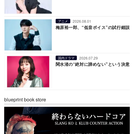
2026.08.01
アニメ
梅原裕一郎、“低音ボイス”の試行錯誤
2026.07.29
国内ドラマ
関水渚の“絶対に諦めない”という決意
blueprint book store