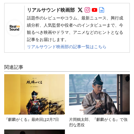
Follow on SNS
Follow on SNS
Follow on SN
Author web 
リアルサウンド映画部
話題作のレビューやコラム、最新ニュース、興行成
績分析、人気監督や役者へのインタビューまで、今
観るべき映画やドラマ、アニメなどのヒントとなる
記事をお届けします。
リアルサウンド映画部の記事一覧はこちら
関連記事
『麒麟がくる』最終回は2月7日
片岡鶴太郎、『麒麟がくる』で強
烈な悪役