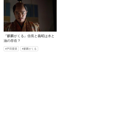
『麒麟がくる』信長と義昭は水と
油の存在？
芦田愛菜
麒麟がくる