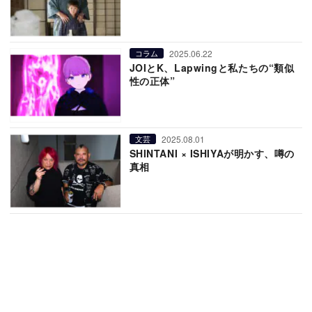
2025.06.22
コラム
JOIとK、Lapwingと私たちの“類似
性の正体”
2025.08.01
文芸
SHINTANI × ISHIYAが明かす、噂の
真相