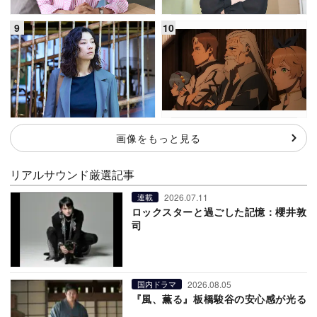
画像をもっと見る
リアルサウンド厳選記事
2026.07.11
連載
ロックスターと過ごした記憶：櫻井敦
司
2026.08.05
国内ドラマ
『風、薫る』板橋駿谷の安心感が光る