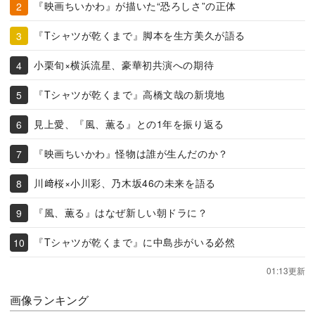
『映画ちいかわ』が描いた“恐ろしさ”の正体
『Tシャツが乾くまで』脚本を生方美久が語る
小栗旬×横浜流星、豪華初共演への期待
『Tシャツが乾くまで』高橋文哉の新境地
見上愛、『風、薫る』との1年を振り返る
『映画ちいかわ』怪物は誰が生んだのか？
川﨑桜×小川彩、乃木坂46の未来を語る
『風、薫る』はなぜ新しい朝ドラに？
『Tシャツが乾くまで』に中島歩がいる必然
01:13更新
画像ランキング