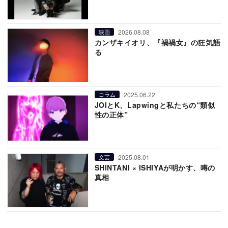
2026.08.08
映画
カンザキイオリ、『禍禍女』の狂気語
る
2025.06.22
コラム
JOIとK、Lapwingと私たちの“類似
性の正体”
2025.08.01
文芸
SHINTANI × ISHIYAが明かす、噂の
真相