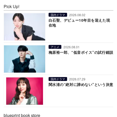
Pick Up!
2026.08.02
国内ドラマ
白石聖、デビュー10年目を迎えた現
在地
2026.08.01
アニメ
梅原裕一郎、“低音ボイス”の試行錯誤
2026.07.29
国内ドラマ
関水渚の“絶対に諦めない”という決意
blueprint book store