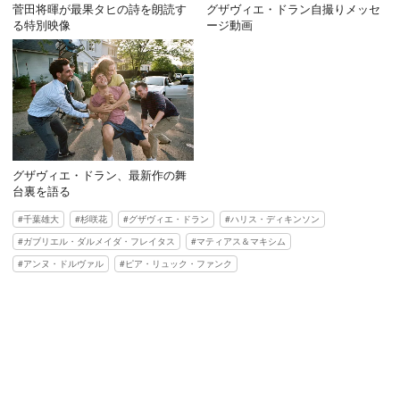
菅田将暉が最果タヒの詩を朗読す
グザヴィエ・ドラン自撮りメッセ
る特別映像
ージ動画
グザヴィエ・ドラン、最新作の舞
台裏を語る
千葉雄大
杉咲花
グザヴィエ・ドラン
ハリス・ディキンソン
ガブリエル・ダルメイダ・フレイタス
マティアス＆マキシム
アンヌ・ドルヴァル
ピア・リュック・ファンク