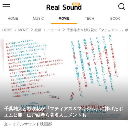
HOME
MUSIC
MOVIE
TECH
BOOK
HOME
MOVIE
映画
ニュース
千葉雄大＆杉咲花の『マティアス～』
千葉雄大と杉咲花が『マティアス＆マキシム』に捧げたポ
エム公開 山戸結希ら著名人コメントも
文＝リアルサウンド映画部