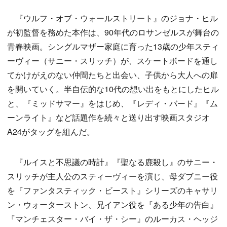
『ウルフ・オブ・ウォールストリート』のジョナ・ヒル
が初監督を務めた本作は、90年代のロサンゼルスが舞台の
青春映画。シングルマザー家庭に育った13歳の少年スティ
ーヴィー（サニー・スリッチ）が、スケートボードを通し
てかけがえのない仲間たちと出会い、⼦供から⼤⼈への扉
を開いていく。半⾃伝的な10代の想い出をもとにしたヒル
と、『ミッドサマー』をはじめ、『レディ・バード』『ム
ーンライト』など話題作を続々と送り出す映画スタジオ
A24がタッグを組んだ。
『ルイスと不思議の時計』『聖なる鹿殺し』のサニー・
スリッチが主人公のスティーヴィーを演じ、母ダブニー役
を『ファンタスティック・ビースト』シリーズのキャサリ
ン・ウォーターストン、兄イアン役を『ある少年の告白』
『マンチェスター・バイ・ザ・シー』のルーカス・ヘッジ