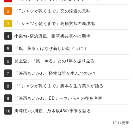
『Tシャツが乾くまで』充の帰還の意味
『Tシャツが乾くまで』高橋文哉の新境地
小栗旬×横浜流星、豪華初共演への期待
『風、薫る』はなぜ新しい朝ドラに？
見上愛、『風、薫る』との1年を振り返る
『映画ちいかわ』怪物は誰が生んだのか？
『Tシャツが乾くまで』脚本を生方美久が語る
『映画ちいかわ』EDテーマからその後を考察
川﨑桜×小川彩、乃木坂46の未来を語る
19:14更新