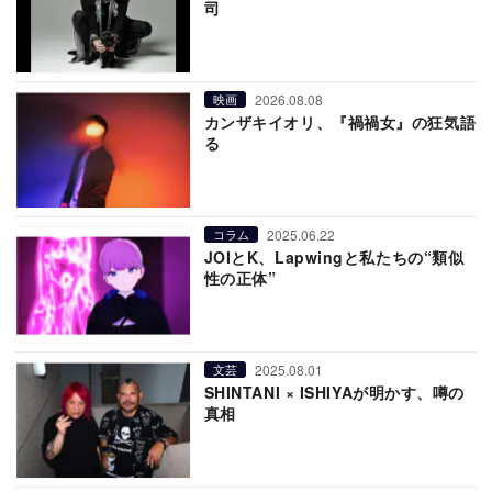
司
2026.08.08
映画
カンザキイオリ、『禍禍女』の狂気語
る
2025.06.22
コラム
JOIとK、Lapwingと私たちの“類似
性の正体”
2025.08.01
文芸
SHINTANI × ISHIYAが明かす、噂の
真相