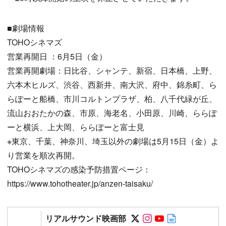
■劇場情報
TOHOシネマズ
営業再開日 ：6月5日（金）
営業再開劇場：日比谷、シャンテ、新宿、日本橋、上野、
六本木ヒルズ、渋谷、西新井、南大沢、府中、錦糸町、ら
らぽーと船橋、市川コルトンプラザ、柏、八千代緑が丘、
流山おおたかの森、市原、海老名、小田原、川崎、ららぽ
ーと横浜、上大岡、ららぽーと富士見
※東京、千葉、神奈川、埼玉以外の劇場は5月15日（金）よ
り営業を順次再開。
TOHOシネマズの感染予防措置ページ：
https://www.tohotheater.jp/anzen-taisaku/
Follow on SNS
Follow on SNS
Follow on SN
Author web 
リアルサウンド映画部