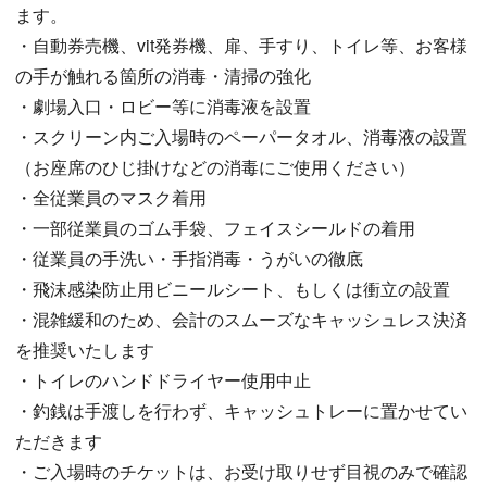
ます。
・自動券売機、vit発券機、扉、手すり、トイレ等、お客様
の手が触れる箇所の消毒・清掃の強化
・劇場入口・ロビー等に消毒液を設置
・スクリーン内ご入場時のペーパータオル、消毒液の設置
（お座席のひじ掛けなどの消毒にご使用ください）
・全従業員のマスク着用
・一部従業員のゴム手袋、フェイスシールドの着用
・従業員の手洗い・手指消毒・うがいの徹底
・飛沫感染防止用ビニールシート、もしくは衝立の設置
・混雑緩和のため、会計のスムーズなキャッシュレス決済
を推奨いたします
・トイレのハンドドライヤー使用中止
・釣銭は手渡しを行わず、キャッシュトレーに置かせてい
ただきます
・ご入場時のチケットは、お受け取りせず目視のみで確認