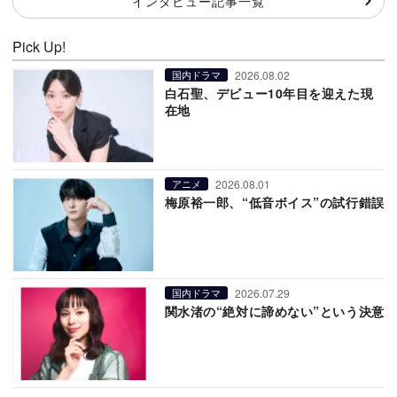
インタビュー記事一覧
Pick Up!
2026.08.02
国内ドラマ
白石聖、デビュー10年目を迎えた現
在地
2026.08.01
アニメ
梅原裕一郎、“低音ボイス”の試行錯誤
2026.07.29
国内ドラマ
関水渚の“絶対に諦めない”という決意