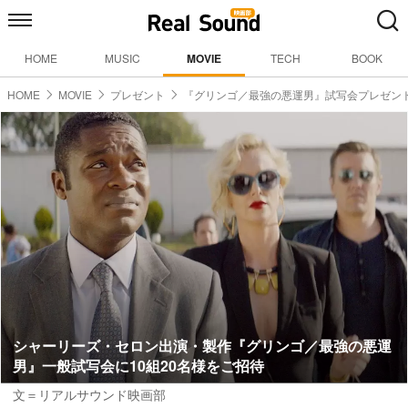
HOME
MUSIC
MOVIE
TECH
BOOK
HOME
MOVIE
プレゼント
『グリンゴ／最強の悪運男』試写会プレゼン
シャーリーズ・セロン出演・製作『グリンゴ／最強の悪運
男』一般試写会に10組20名様をご招待
文＝リアルサウンド映画部