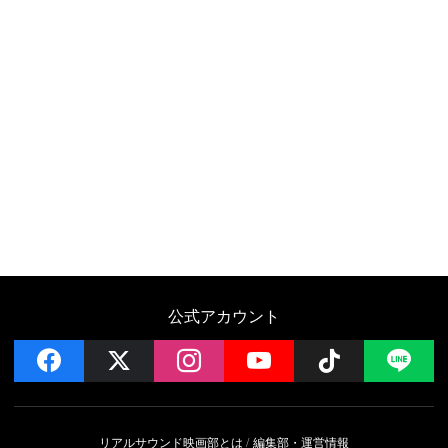
公式アカウント
facebook
x
instagram
YouTube
Follow on 
LI
リアルサウンド映画部とは
編集部・運営情報