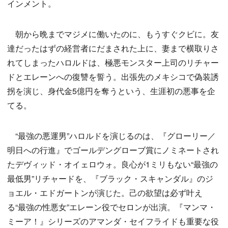
インメント。
朝から晩までマジメに働いたのに、もうすぐクビに。友
達だったはずの経営者にだまされた上に、妻まで横取りさ
れてしまったハロルドは、極悪モンスター上司のリチャー
ドとエレーンへの復讐を誓う。出張先のメキシコで偽装誘
拐を演じ、身代金5億円を奪うという、生涯初の悪事を企
てる。
“最強の悪運男”ハロルドを演じるのは、『グローリー／
明日への行進』でゴールデングローブ賞にノミネートされ
たデヴィッド・オイェロウォ。良心が1ミリもない“最強の
最低男”リチャードを、『ブラック・スキャンダル』のジ
ョエル・エドガートンが演じた。己の欲望は必ず叶え
る“最強の性悪女”エレーン役でセロンが出演。『マンマ・
ミーア！』シリーズのアマンダ・セイフライドも重要な役