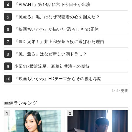
『VIVANT』第14話に宮下今日子が出演
『風薫る』黒川はなぜ視聴者の心を掴んだ？
『映画ちいかわ』が描いた“恐ろしさ”の正体
『豊臣兄弟！』井上和が茶々役に選ばれた理由
『風、薫る』はなぜ新しい朝ドラに？
小栗旬×横浜流星、豪華初共演への期待
『映画ちいかわ』EDテーマからその後を考察
14:14更新
画像ランキング