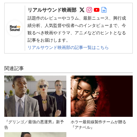
Follow on SNS
Follow on SNS
Follow on SN
Author web 
リアルサウンド映画部
話題作のレビューやコラム、最新ニュース、興行成
績分析、人気監督や役者へのインタビューまで、今
観るべき映画やドラマ、アニメなどのヒントとなる
記事をお届けします。
リアルサウンド映画部の記事一覧はこちら
関連記事
『グリンゴ／最強の悪運男』新予
ホラー最前線製作チームが贈る
告
『アナベル』