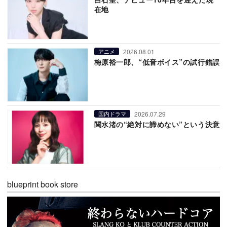
在地
2026.08.01
アニメ
梅原裕一郎、“低音ボイス”の試行錯誤
2026.07.29
国内ドラマ
関水渚の“絶対に諦めない”という決意
blueprint book store