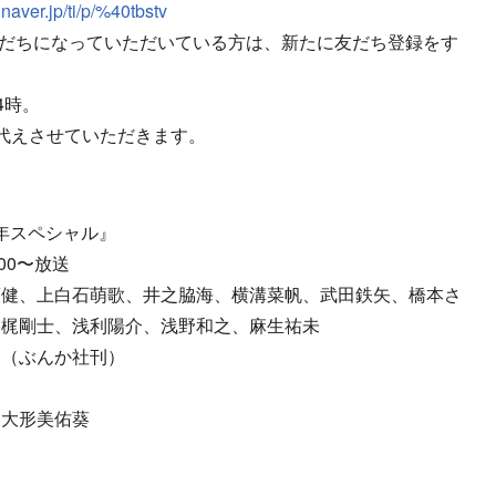
e.naver.jp/ti/p/%40tbstv
と友だちになっていただいている方は、新たに友だち登録をす
4時。
代えさせていただきます。
新年スペシャル』
:00〜放送
藤健、上白石萌歌、井之脇海、横溝菜帆、武田鉄矢、橋本さ
宇梶剛士、浅利陽介、浅野和之、麻生祐未
』（ぶんか社刊）
、大形美佑葵