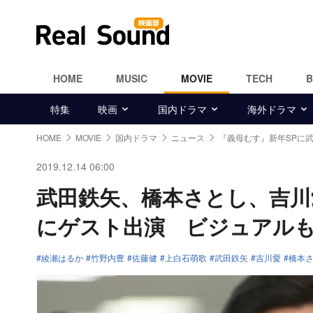
HOME
MUSIC
MOVIE
TECH
特集
映画
国内ドラマ
海外ドラマ
HOME
MOVIE
国内ドラマ
ニュース
『義母むす』新年SPに
2019.12.14 06:00
武田鉄矢、橋本さとし、吉川
にゲスト出演 ビジュアル
綾瀬はるか
竹野内豊
佐藤健
上白石萌歌
武田鉄矢
吉川愛
橋本