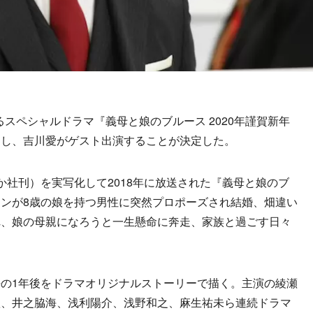
れるスペシャルドラマ『義母と娘のブルース 2020年謹賀新年
とし、吉川愛がゲスト出演することが決定した。
社刊）を実写化して2018年に放送された『義母と娘のブ
ンが8歳の娘を持つ男性に突然プロポーズされ結婚、畑違い
れ、娘の母親になろうと一生懸命に奔走、家族と過ごす日々
の1年後をドラマオリジナルストーリーで描く。主演の綾瀬
歌、井之脇海、浅利陽介、浅野和之、麻生祐未ら連続ドラマ