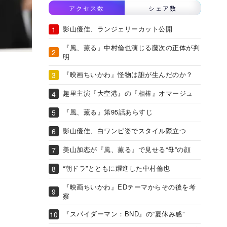
アクセス数
シェア数
影山優佳、ランジェリーカット公開
『風、薫る』中村倫也演じる藤次の正体が判
明
『映画ちいかわ』怪物は誰が生んだのか？
趣里主演『大空港』の『相棒』オマージュ
『風、薫る』第95話あらすじ
影山優佳、白ワンピ姿でスタイル際立つ
美山加恋が『風、薫る』で見せる“母”の顔
“朝ドラ”とともに躍進した中村倫也
『映画ちいかわ』EDテーマからその後を考
察
『スパイダーマン：BND』の“夏休み感”