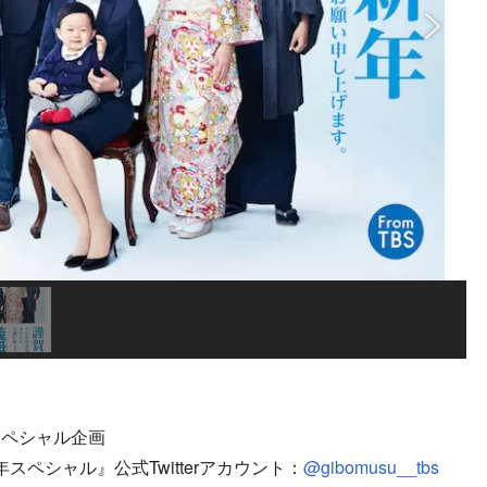
スペシャル企画
スペシャル』公式Twitterアカウント：
@gibomusu__tbs