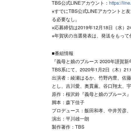
TBS公式LINEアカウント：
https://lin
※すでにTBS公式LINEアカウント
る必要なし。
※応募締切は2019年12月18日（水）2
※年賀状の当選発表は、発送をもって
■番組情報
『義母と娘のブルース 2020年謹賀
TBS系にて、2020年1月2日（木）21
出演者：綾瀬はるか、竹野内豊、佐
とし、吉川愛、奥貫薫、谷口翔太、
原作：桜沢鈴『義母と娘のブルース
脚本：森下佳子
プロデュース：飯田和孝、中井芳彦
演出：平川雄一朗
製作著作：TBS