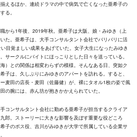
を揃えるほか、連続ドラマの中で病気で亡くなった亜希子の
演する。
から1年後、2019年秋。亜希子は大阪、娘・みゆき（上
ていた。亜希子は、大手コンサルタント会社でバリバリに活
ない目覚ましい成果をあげていた。女子大生になったみゆき
ス。サークルにバイトにほっこりとした日々を送っている。
脇海）との関係は相変わらずの模様。そんなある日、突如ク
亜希子は、久しぶりにみゆきのアパートを訪れる。すると、
ー麦田の店長・麦田（佐藤健）が、裸にタオル1枚の姿で風
麦田の腕には、赤ん坊が抱きかかえられていた。
手コンサルタント会社に勤める亜希子が担当するクライア
勘九郎。ストーリーに大きな影響を及ぼす重要な役どころ
亜希子のボス役、吉川がみゆきが大学で所属している企業サ
る。