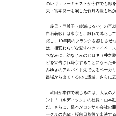
のレギュラーキャストが今作でも顔
夫・宮本良一を演じた竹野内豊も出
義母・亜希子（綾瀬はるか）の再就職
白石萌歌）は東京と、離れて暮らし
躍し、10年間のブランクを感じさせ
は、相変わらずな愛すべきマイペー
ちなみに、幼なじみのヒロキ（井之
ビを宣告され帰京することになった
みゆきのアルバイト先であるベーカリ
呂場から出てくるのに遭遇。さらに
武田が本作で演じるのは、大阪の大
ント「ゴルディック」の社長・山本
だ。さらに、橋本がコンサル会社の
ークルの先輩・桜向日葵役で出演す