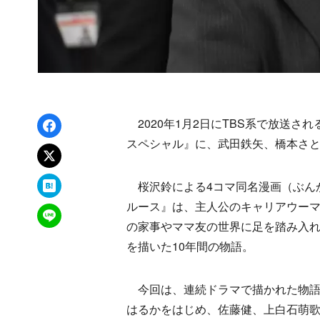
Facebookでシェア
2020年1月2日にTBS系で放送さ
スペシャル』に、武田鉄矢、橋本さ
xでポスト
はてなブックマーク
桜沢鈴による4コマ同名漫画（ぶんか
ルース』は、主人公のキャリアウーマ
LINEで送る
の家事やママ友の世界に足を踏み入
を描いた10年間の物語。
今回は、連続ドラマで描かれた物語
はるかをはじめ、佐藤健、上白石萌