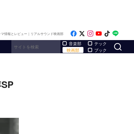
Like on Facebook
Follow on x
Follow on Inst
Follow on Y
Follow on
Follo
ラマ情報とレビュー｜リアルサウンド映画部
サ
音楽部
テック
映画部
ブック
SP