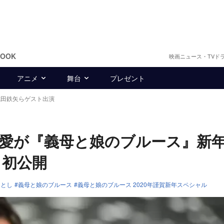
BOOK
映画ニュース・TVド
アニメ
舞台
プレゼント
武田鉄矢らゲスト出演
愛が『義母と娘のブルース』新年
も初公開
さとし
義母と娘のブルース
義母と娘のブルース 2020年謹賀新年スペシャル