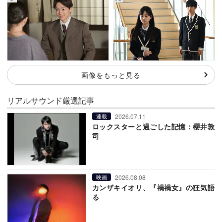
画像をもっと見る
リアルサウンド厳選記事
2026.07.11
連載
ロックスターと過ごした記憶：櫻井敦
司
2026.08.08
映画
カンザキイオリ、『禍禍女』の狂気語
る