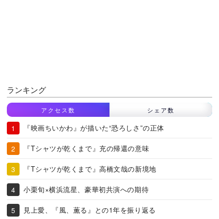
ランキング
アクセス数
シェア数
『映画ちいかわ』が描いた“恐ろしさ”の正体
『Tシャツが乾くまで』充の帰還の意味
『Tシャツが乾くまで』高橋文哉の新境地
小栗旬×横浜流星、豪華初共演への期待
見上愛、『風、薫る』との1年を振り返る