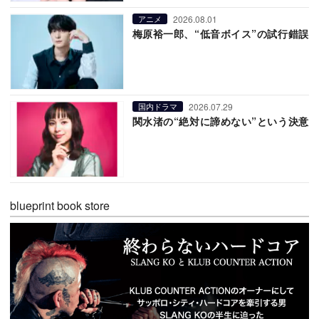
2026.08.01
アニメ
梅原裕一郎、“低音ボイス”の試行錯誤
2026.07.29
国内ドラマ
関水渚の“絶対に諦めない”という決意
blueprint book store