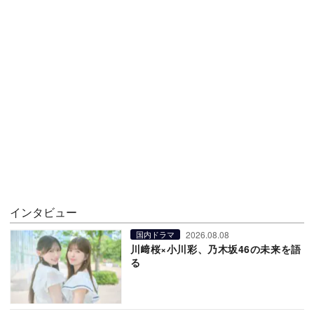
インタビュー
2026.08.08
国内ドラマ
川﨑桜×小川彩、乃木坂46の未来を語
る