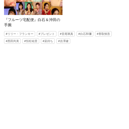
『フルーツ宅配便』白石＆沖田の
手腕
リリー・フランキー
プレゼント
音尾琢真
白石和彌
香取慎吾
西田尚美
恒松祐里
凪待ち
吉澤健