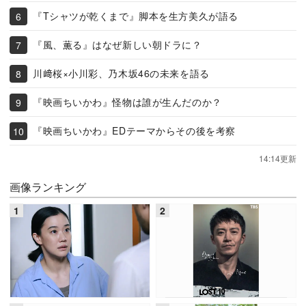
『Tシャツが乾くまで』脚本を生方美久が語る
『風、薫る』はなぜ新しい朝ドラに？
川﨑桜×小川彩、乃木坂46の未来を語る
『映画ちいかわ』怪物は誰が生んだのか？
『映画ちいかわ』EDテーマからその後を考察
14:14更新
画像ランキング