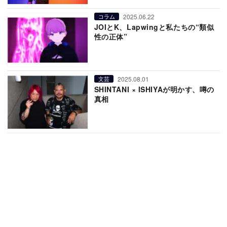
2025.06.22
コラム
JOIとK、Lapwingと私たちの“類似
性の正体”
2025.08.01
文芸
SHINTANI × ISHIYAが明かす、噂の
真相