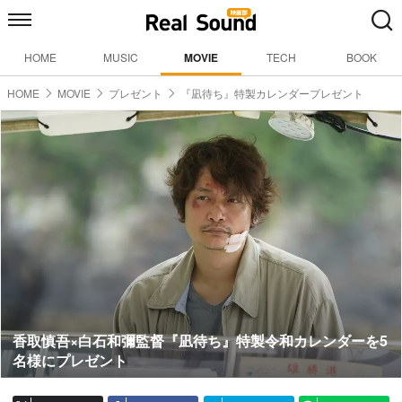
HOME
MUSIC
MOVIE
TECH
BOOK
HOME
MOVIE
プレゼント
『凪待ち』特製カレンダープレゼント
香取慎吾×白石和彌監督『凪待ち』特製令和カレンダーを5
名様にプレゼント