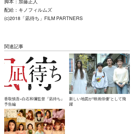
脚本：加藤正人
配給：キノフィルムズ
(c)2018「凪待ち」FILM PARTNERS
関連記事
香取慎吾×白石和彌監督『凪待ち』
新しい地図が“映画俳優”として飛
予告編
躍