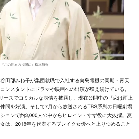
『この世界の片隅に』松本穂香
谷田部みね子が集団就職で入社する向島電機の同期・青天
後コンスタントにドラマや映画への出演が増え続けている。
シリーズでコミカルな表情を披露し、現在公開中の『恋は雨上
仲間を好演。そして7月から放送されるTBS系列の日曜劇場
ションで約3,000人の中からヒロイン・すず役に大抜擢。夏
女は、2018年を代表するブレイク女優へと上りつめること