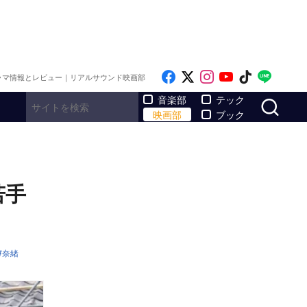
Like on Facebook
Follow on x
Follow on Inst
Follow on Y
Follow on
Follo
ラマ情報とレビュー｜リアルサウンド映画部
サ
音楽部
テック
映画部
ブック
若手
奈緒