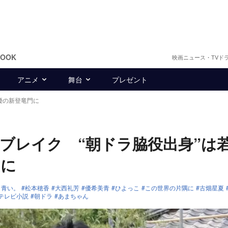
BOOK
映画ニュース・TVド
アニメ
舞台
プレゼント
優の新登竜門に
ブレイク “朝ドラ脇役出身”は
門に
、青い。
松本穂香
大西礼芳
優希美青
ひよっこ
この世界の片隅に
古畑星夏
続テレビ小説
朝ドラ
あまちゃん