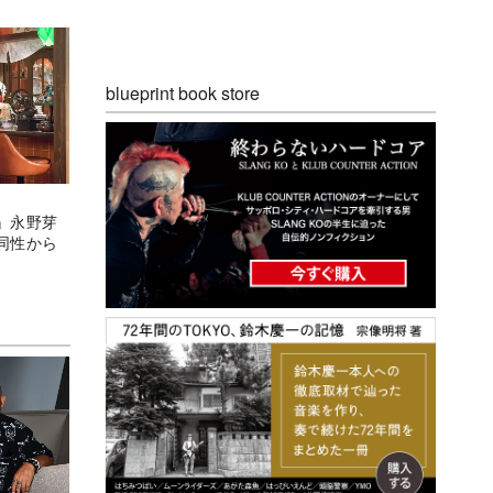
blueprint book store
』永野芽
同性から