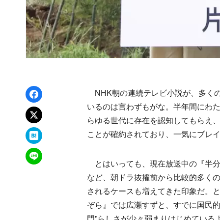
Facebookでシェア
NHK朝の連続テレビ小説が、多く
いるのは言わずもがな。半年間にわた
xでポスト
らゆる世代に存在を認知してもらえ、
はてなブックマーク
ことが確約されており、一気にブレ
LINEで送る
とはいっても、現在放送中の『半分
など、朝ドラ抜擢前から比較的多く
されるケースも増えてきた印象だ。
ぞら』では広瀬すずと、すでに国民的
門”らしさが少々弱まりはじめている