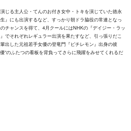
演じる主人公・てんのお付き女中・トキを演じていた徳永
先生』にも出演するなど、すっかり朝ドラ脇役の常連となっ
のチャンスを得て、4月クールにはNHKの『デイジー・ラッ
ー』でそれぞれレギュラー出演を果たすなど、引っ張りだこ
を輩出した元祖若手女優の登竜門『ピチレモン』出身の彼
女優”のふたつの看板を背負ってさらに飛躍をみせてくれるだ