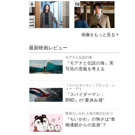
画像をもっと見る
最新映画レビュー
モアナと伝説の海
『モアナと伝説の海』実
写化の意義を考える
『スパイダーマン：ブランド・ニ
ュー・デイ
『スパイダーマン：
BND』の“夏休み感”
映画ちいかわ 人魚の島のひみつ
『ちいかわ』の怖さは“食
物連鎖からの追放”？