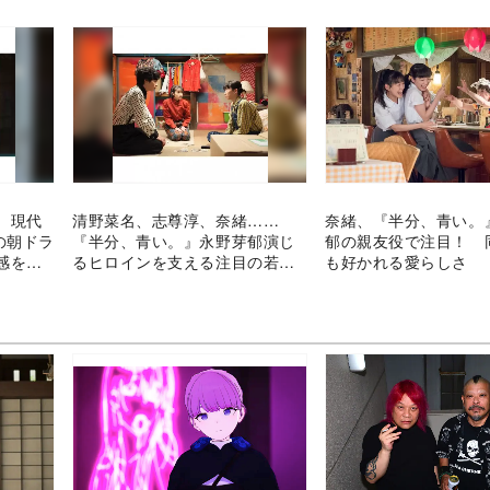
、現代
清野菜名、志尊淳、奈緒……
奈緒、『半分、青い。
の朝ドラ
『半分、青い。』永野芽郁演じ
郁の親友役で注目！ 
感を読
るヒロインを支える注目の若手
も好かれる愛らしさ
役者たち