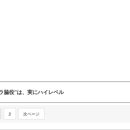
ドラ脇役”は、実にハイレベル
current)
2
次ページ