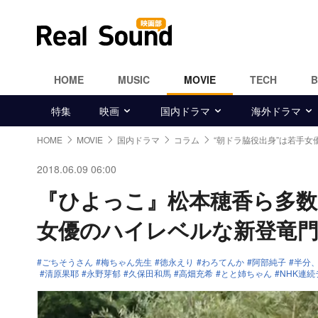
HOME
MUSIC
MOVIE
TECH
特集
映画
国内ドラマ
海外ドラマ
HOME
MOVIE
国内ドラマ
コラム
“朝ドラ脇役出身”は若手女
2018.06.09 06:00
『ひよっこ』松本穂香ら多数
女優のハイレベルな新登竜
ごちそうさん
梅ちゃん先生
徳永えり
わろてんか
阿部純子
半分
清原果耶
永野芽郁
久保田和馬
高畑充希
とと姉ちゃん
NHK連