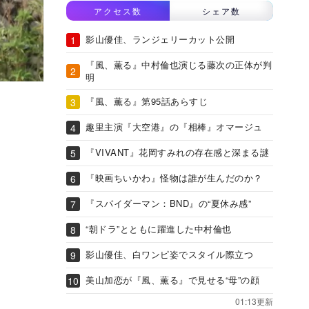
アクセス数
シェア数
影山優佳、ランジェリーカット公開
『風、薫る』中村倫也演じる藤次の正体が判
明
『風、薫る』第95話あらすじ
趣里主演『大空港』の『相棒』オマージュ
『VIVANT』花岡すみれの存在感と深まる謎
『映画ちいかわ』怪物は誰が生んだのか？
『スパイダーマン：BND』の“夏休み感”
“朝ドラ”とともに躍進した中村倫也
影山優佳、白ワンピ姿でスタイル際立つ
美山加恋が『風、薫る』で見せる“母”の顔
01:13更新