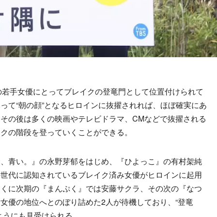
の若手女優にとってブレイクの登竜門として位置付けられて
って“朝の顔”となるヒロインに抜擢されれば、ほぼ確実にあ
その後は多くの映画やテレビドラマ、CMなどで抜擢される
イクの階段を登っていくことができる。
、青い。』の永野芽郁をはじめ、『ひよっこ』の有村架純
の世代に認知されているブレイク済み女優がヒロインに起用
とくに次期の『まんぷく』では安藤サクラ、その次の『なつ
女優の地位へとのぼり詰めた2人が待機しており、“登竜
ようにも見受けられる。