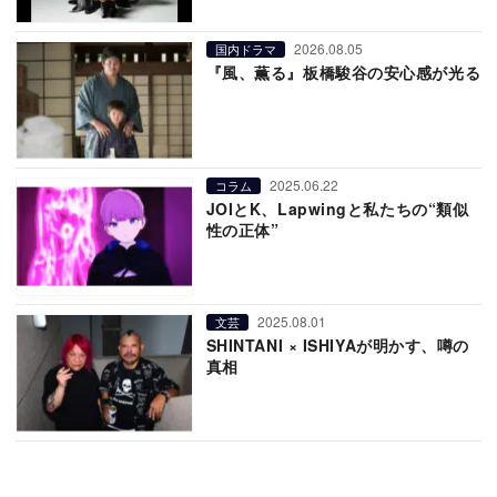
2026.08.05
国内ドラマ
『風、薫る』板橋駿谷の安心感が光る
2025.06.22
コラム
JOIとK、Lapwingと私たちの“類似
性の正体”
2025.08.01
文芸
SHINTANI × ISHIYAが明かす、噂の
真相