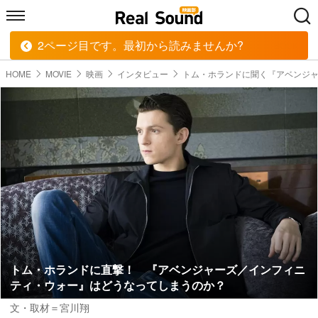
2ページ目です。最初から読みませんか?
HOME
MUSIC
MOVIE
TECH
BOOK
HOME
MOVIE
映画
インタビュー
トム・ホランドに聞く『アベンジ
トム・ホランドに直撃！ 『アベンジャーズ／インフィニ
ティ・ウォー』はどうなってしまうのか？
文・取材＝宮川翔