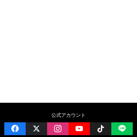
公式アカウント
facebook
x
instagram
YouTube
Follow on 
LI