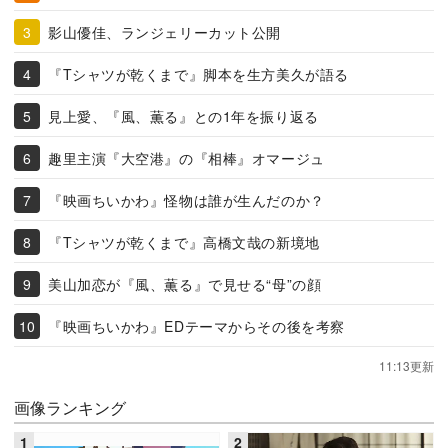
影山優佳、ランジェリーカット公開
『Tシャツが乾くまで』脚本を生方美久が語る
見上愛、『風、薫る』との1年を振り返る
趣里主演『大空港』の『相棒』オマージュ
『映画ちいかわ』怪物は誰が生んだのか？
『Tシャツが乾くまで』高橋文哉の新境地
美山加恋が『風、薫る』で見せる“母”の顔
『映画ちいかわ』EDテーマからその後を考察
11:13更新
画像ランキング