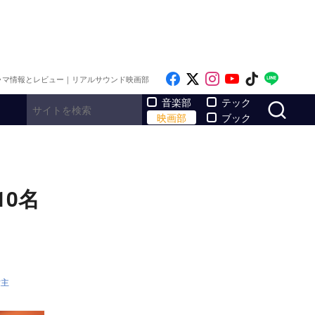
Like on Facebook
Follow on x
Follow on Inst
Follow on Y
Follow on
Follo
ラマ情報とレビュー｜リアルサウンド映画部
サ
音楽部
テック
映画部
ブック
0名
世主