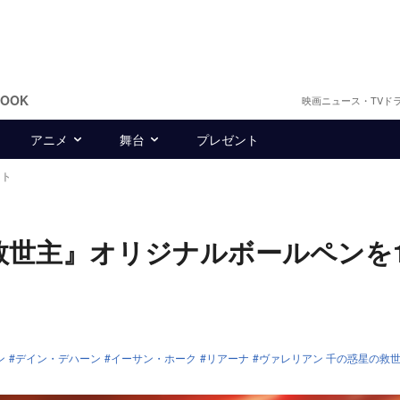
BOOK
映画ニュース・TVド
アニメ
舞台
プレゼント
ント
救世主』オリジナルボールペンを1
ン
デイン・デハーン
イーサン・ホーク
リアーナ
ヴァレリアン 千の惑星の救