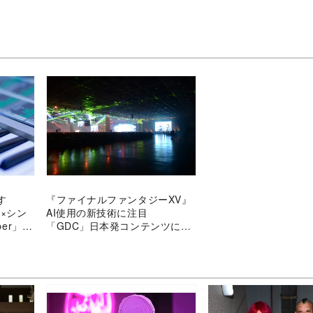
す
『ファイナルファンタジーXV』
習×シン
AI使用の新技術に注目
per」を
「GDC」日本発コンテンツに勢
い