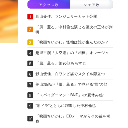
アクセス数
シェア数
影山優佳、ランジェリーカット公開
『風、薫る』中村倫也演じる藤次の正体が判
明
『映画ちいかわ』怪物は誰が生んだのか？
趣里主演『大空港』の『相棒』オマージュ
『風、薫る』第95話あらすじ
影山優佳、白ワンピ姿でスタイル際立つ
美山加恋が『風、薫る』で見せる“母”の顔
『スパイダーマン：BND』の“夏休み感”
“朝ドラ”とともに躍進した中村倫也
『映画ちいかわ』EDテーマからその後を考
察