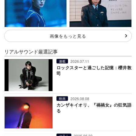
画像をもっと見る
リアルサウンド厳選記事
2026.07.11
連載
ロックスターと過ごした記憶：櫻井敦
司
2026.08.08
映画
カンザキイオリ、『禍禍女』の狂気語
る
2025.06.22
コラム