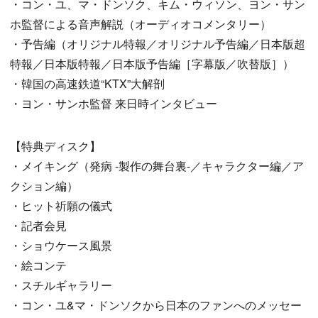
・コン・ユ、マ・ドンソク、キム・ウィソン、ヨン・サン
ホ監督による音声解説（オーディオコメンタリー）
・予告編（オリジナル特報／オリジナル予告編／日本版超
特報／日本版特報／日本版予告編［字幕版／吹替版］）
・韓国の高速鉄道“KTX”大解剖
・ヨン・サンホ監督 来日時インタビュー
【特典ディスク】
・メイキング（発病 -製作の舞台裏-／キャラクター編／ア
クション編）
・ヒット祈願の儀式
・記者会見
・ショウケース風景
・絵コンテ
・スチルギャラリー
・コン・ユ&マ・ドンソクから日本のファンへのメッセー