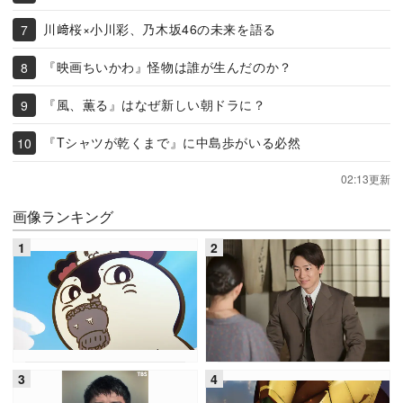
川﨑桜×小川彩、乃木坂46の未来を語る
『映画ちいかわ』怪物は誰が生んだのか？
『風、薫る』はなぜ新しい朝ドラに？
『Tシャツが乾くまで』に中島歩がいる必然
02:13更新
画像ランキング