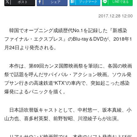
ポスト
シェア
ブックマーク
LINEで送る
2017.12.28 12:00
韓国でオープニング成績歴代No.1を記録した『新感染
ファイナル・エクスプレス』のBlu-ray＆DVDが、2018年1
月24日より発売される。
本作は、第69回カンヌ国際映画祭を筆頭に、各国の映画
祭で話題を呼んだサバイバル・アクション映画。ソウル発
プサン行きの高速鉄道“KTX”の車内で、突如起こった感染
爆発によるパニックを描く。
日本語吹替版キャストとして、中村悠一、坂本真綾、小
山力也、喜多村英梨、前野智昭、川澄綾子らが出演。
リアルサウンド映画部では、本作のソフト発売およびデ