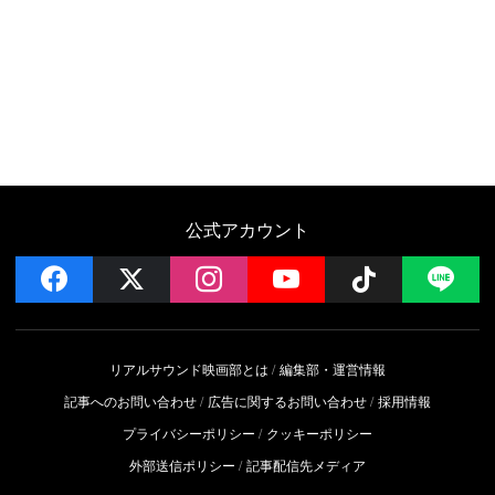
公式アカウント
facebook
x
instagram
YouTube
Follow on 
LI
リアルサウンド映画部とは
編集部・運営情報
記事へのお問い合わせ
広告に関するお問い合わせ
採用情報
プライバシーポリシー
クッキーポリシー
外部送信ポリシー
記事配信先メディア