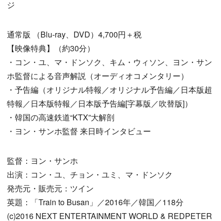
ジ
通常版 （Blu-ray、DVD）4,700円＋税
【映像特典】（約30分）
・コン・ユ、マ・ドンソク、キム・ウィソン、ヨン・サン
ホ監督による音声解説（オーディオコメンタリー）
・予告編（オリジナル特報／オリジナル予告編／日本版超
特報／日本版特報／日本版予告編[字幕版／吹替版]）
・韓国の高速鉄道“KTX”大解剖
・ヨン・サンホ監督 来日時インタビュー
監督：ヨン・サンホ
出演：コン・ユ、チョン・ユミ、マ・ドンソク
発売元・販売元：ツイン
英題：「Train to Busan」／2016年／韓国／118分
(c)2016 NEXT ENTERTAINMENT WORLD & REDPETER