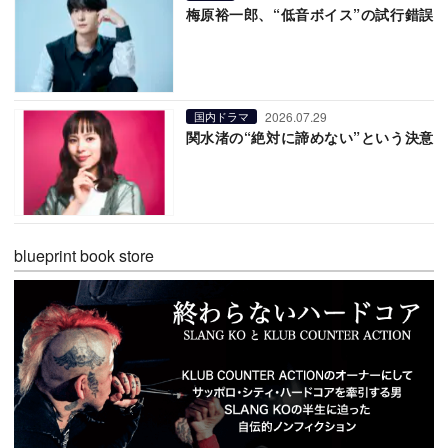
梅原裕一郎、“低音ボイス”の試行錯誤
2026.07.29
国内ドラマ
関水渚の“絶対に諦めない”という決意
blueprint book store