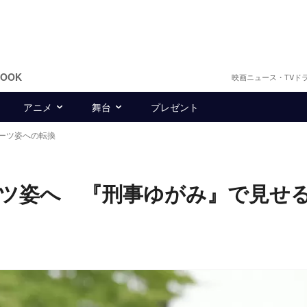
BOOK
映画ニュース・TVド
アニメ
舞台
プレゼント
スーツ姿への転換
ツ姿へ 『刑事ゆがみ』で見せ