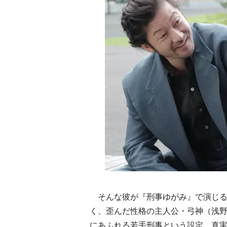
そんな彼が『刑事ゆがみ』で演じる
く、歪んだ性格の主人公・弓神（浅
にあふれる若手刑事という設定。真