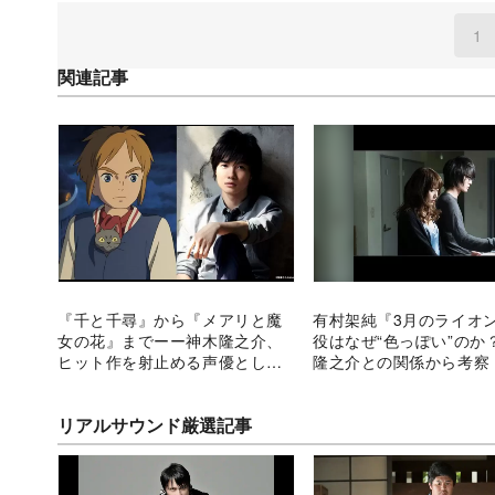
1
(
関連記事
『千と千尋』から『メアリと魔
有村架純『3月のライオ
女の花』までーー神木隆之介、
役はなぜ“色っぽい”のか
ヒット作を射止める声優として
隆之介との関係から考察
の実力
リアルサウンド厳選記事