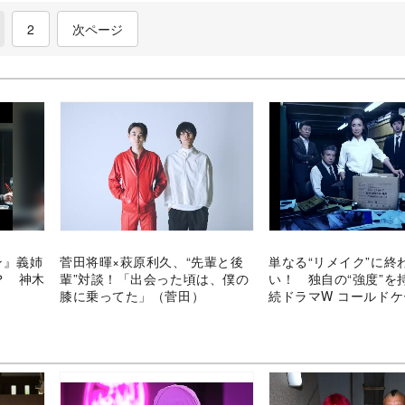
current)
2
次ページ
ン』義姉
菅田将暉×萩原利久、“先輩と後
単なる“リメイク”に終
？ 神木
輩”対談！「出会った頃は、僕の
い！ 独自の“強度”を
膝に乗ってた」（菅田）
続ドラマW コールドケ
実の扉～』の魅力