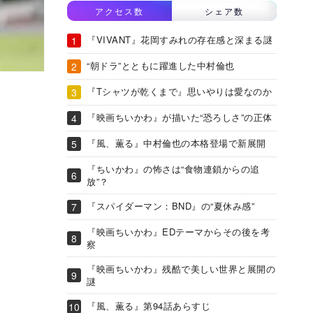
アクセス数
シェア数
『VIVANT』花岡すみれの存在感と深まる謎
“朝ドラ”とともに躍進した中村倫也
『Tシャツが乾くまで』思いやりは愛なのか
『映画ちいかわ』が描いた“恐ろしさ”の正体
『風、薫る』中村倫也の本格登場で新展開
『ちいかわ』の怖さは“食物連鎖からの追
放”？
『スパイダーマン：BND』の“夏休み感”
『映画ちいかわ』EDテーマからその後を考
察
『映画ちいかわ』残酷で美しい世界と展開の
謎
『風、薫る』第94話あらすじ