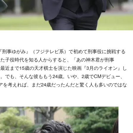
る『刑事ゆがみ』（フジテレビ系）で初めて刑事役に挑戦する
った子役時代を知る人からすると、「あの神木君が刑事
最近まで15歳の天才棋士を演じた映画『3月のライオン』し
。でも、そんな彼ももう24歳。いや、2歳でCMデビュー、
アを考えれば、まだ24歳だったんだと驚く人も多いのではな