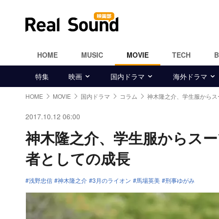
HOME
MUSIC
MOVIE
TECH
特集
映画
国内ドラマ
海外ドラマ
HOME
MOVIE
国内ドラマ
コラム
神木隆之介、学生服から
2017.10.12 06:00
神木隆之介、学生服からスー
者としての成長
浅野忠信
神木隆之介
3月のライオン
馬場英美
刑事ゆがみ