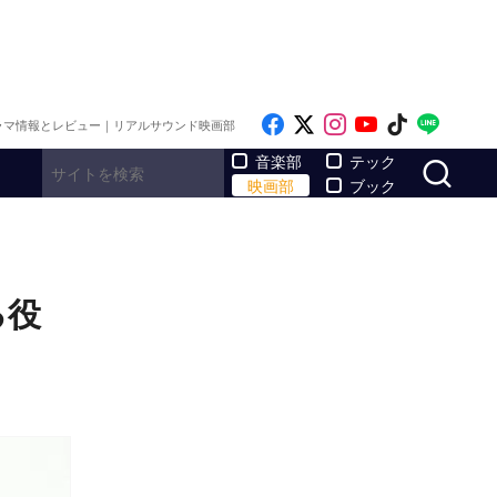
Like on Facebook
Follow on x
Follow on Inst
Follow on Y
Follow on
Follo
ラマ情報とレビュー｜リアルサウンド映画部
サ
音楽部
テック
映画部
ブック
る役