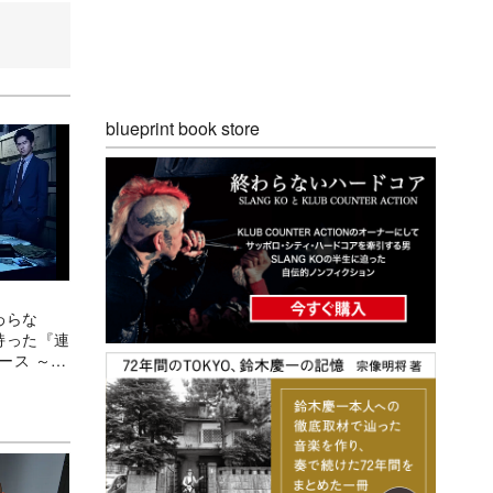
blueprint book store
わらな
持った『連
ース ～真