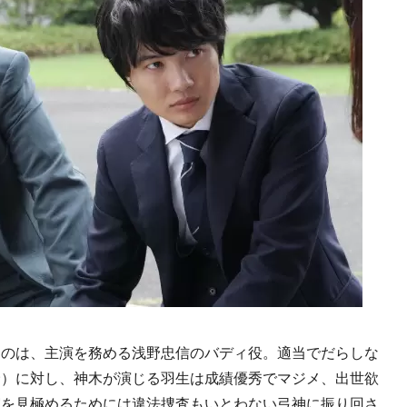
のは、主演を務める浅野忠信のバディ役。適当でだらしな
野）に対し、神木が演じる羽生は成績優秀でマジメ、出世欲
実を見極めるためには違法捜査もいとわない弓神に振り回さ