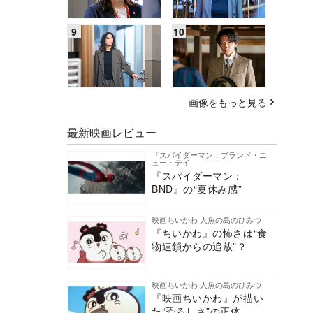
画像をもっと見る
最新映画レビュー
『スパイダーマン：ブランド・ニ
ュー・デイ
『スパイダーマン：
BND』の“夏休み感”
映画ちいかわ 人魚の島のひみつ
『ちいかわ』の怖さは“食
物連鎖からの追放”？
映画ちいかわ 人魚の島のひみつ
『映画ちいかわ』が描い
た“恐ろしさ”の正体