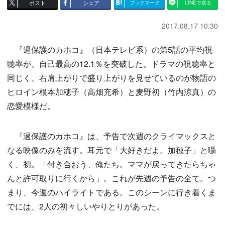
ポスト
シェア
ブックマーク
LINEで送る
2017.08.17 10:30
『過保護のカホコ』（日本テレビ系）の第5話の平均視
聴率が、自己最高の12.1％を突破した。ドラマの視聴率と
同じく、右肩上がりで盛り上がりを見せているのが物語の
ヒロイン根本加穂子（高畑充希）と麦野初（竹内涼真）の
恋愛模様だ。
『過保護のカホコ』は、予告で次週のクライマックスと
なる映像のみを流す。耳元で「大好きだよ。加穂子」と囁
く、初。「付き合おう、俺たち。ママが戻ってきたらちゃ
んと許可取りに行くから」。これが先週の予告の全て。つ
まり、今週のハイライトである。このシーンに行き着くま
でには、2人の初々しいやりとりがあった。