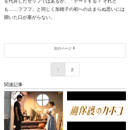
を代弁したセリフではあるが、「デートする？ それと
も……フフフ」と同じく加穂子の初への止まらぬ思いには
開いた口が塞がらない。
次のページ
1
(current)
2
関連記事