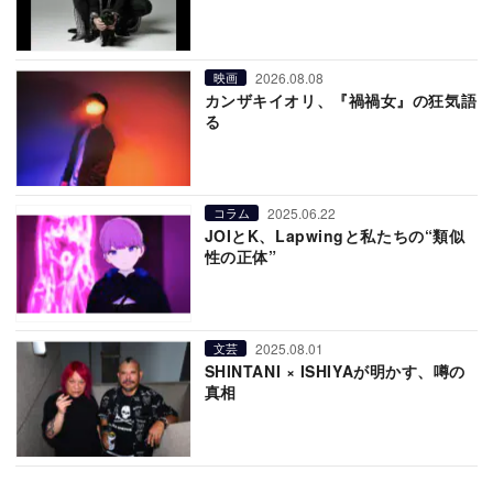
2026.08.08
映画
カンザキイオリ、『禍禍女』の狂気語
る
2025.06.22
コラム
JOIとK、Lapwingと私たちの“類似
性の正体”
2025.08.01
文芸
SHINTANI × ISHIYAが明かす、噂の
真相