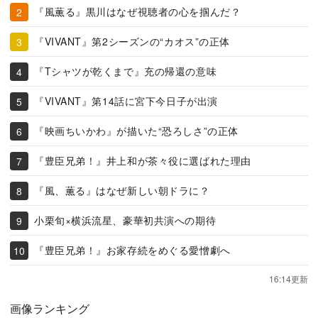
『風薫る』黒川はなぜ視聴者の心を掴んだ？
『VIVANT』第2シーズンの“カオス”の正体
『Tシャツが乾くまで』充の帰還の意味
『VIVANT』第14話に宮下今日子が出演
『映画ちいかわ』が描いた“恐ろしさ”の正体
『豊臣兄弟！』井上和が茶々役に選ばれた理由
『風、薫る』はなぜ新しい朝ドラに？
小栗旬×横浜流星、豪華初共演への期待
『豊臣兄弟！』お家存続をめぐる愛憎劇へ
16:14更新
画像ランキング