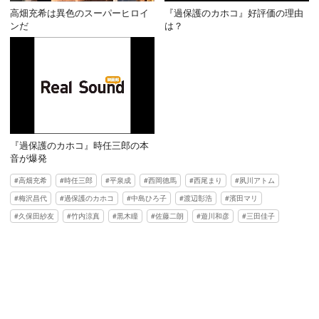
高畑充希は異色のスーパーヒロイ
『過保護のカホコ』好評価の理由
ンだ
は？
『過保護のカホコ』時任三郎の本
音が爆発
高畑充希
時任三郎
平泉成
西岡德馬
西尾まり
夙川アトム
梅沢昌代
過保護のカホコ
中島ひろ子
渡辺彰浩
濱田マリ
久保田紗友
竹内涼真
黒木瞳
佐藤二朗
遊川和彦
三田佳子