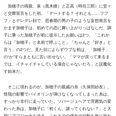
加穂子の両親、泉（黒木瞳）と正高（時任三郎）に堂々
と交際宣言をした初。「デートする？ それとも……フフ
フ」とデレデレ顔で、思春期の男の子のような妄想発言を
かます加穂子は、初めての恋に舞い上がりっぱなしだ。調
子に乗った加穂子が初に提示したお願いは2つ。「これか
らは『加穂子』と名前で呼ぶこと」「ちゃんと『好き』と
言う」の2つだ。見た目によらずウブな初は、「加穂子」
の“か”すらまともに言い出せない。「ママが戻って来るま
では、イチャイチャしている場合じゃないだろ」と誤魔化
す始末だ。
そこに現れるのが、加穂子の親戚の糸（久保田紗友）。
怪我の影響でバイオリンが弾けなくなってしまった糸は、
すっかり非行に走っていた。ソバージュヘアで雰囲気の変
わった糸は、加穂子に「初くん、譲ってくれない？」と大
胆にアプローチを迫る。これまでの彼女の行動を振り返れ