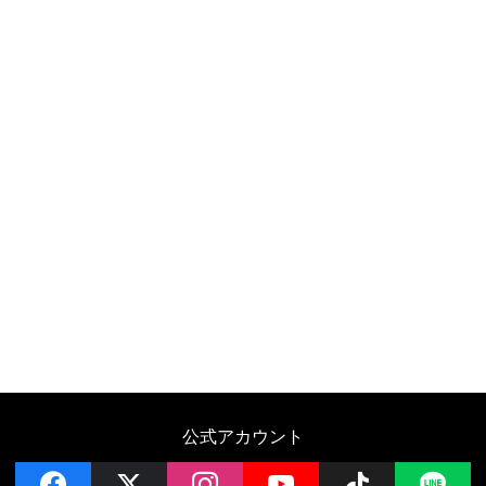
公式アカウント
facebook
x
instagram
YouTube
Follow on 
LI