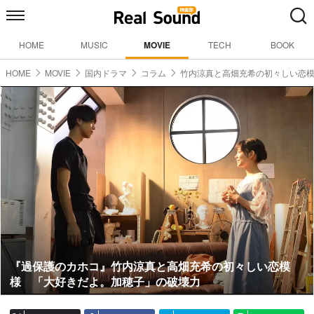
HOME
MUSIC
MOVIE
TECH
BOOK
HOME
MOVIE
国内ドラマ
コラム
竹内涼真と高畑充希の初々しい恋
『過保護のカホコ』竹内涼真と高畑充希の初々しい恋模
様 「大好きだよ。加穂子」の破壊力