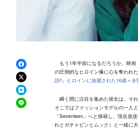
Facebookでシェア
もう1年半前になるだろうか。映画『
の圧倒的なヒロイン像に心を奪われ
xでポスト
語!!』ヒロインに抜擢された16歳＝
はてなブックマーク
瞬く間に注目を集めた彼女は、それ
LINEで送る
そこではファッションモデルの一人とい
「Seventeen」へと移籍し、現
れとガチャピンとムック）と一緒に