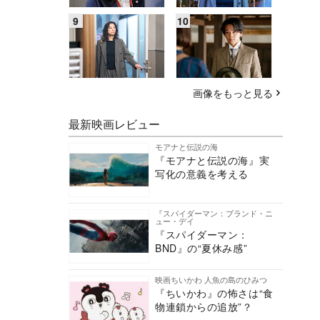
画像をもっと見る
最新映画レビュー
モアナと伝説の海
『モアナと伝説の海』実
写化の意義を考える
『スパイダーマン：ブランド・ニ
ュー・デイ
『スパイダーマン：
BND』の“夏休み感”
映画ちいかわ 人魚の島のひみつ
『ちいかわ』の怖さは“食
物連鎖からの追放”？