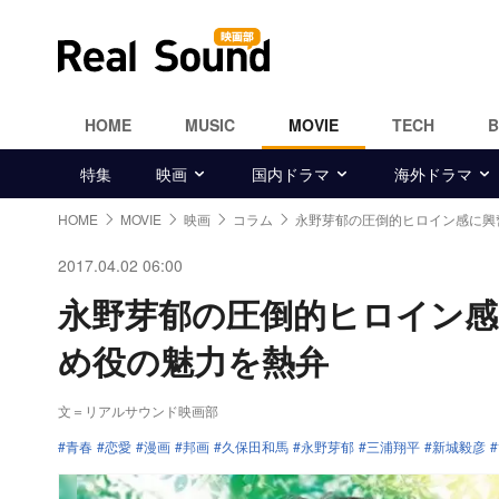
HOME
MUSIC
MOVIE
TECH
特集
映画
国内ドラマ
海外ドラマ
HOME
MOVIE
映画
コラム
永野芽郁の圧倒的ヒロイン感に興
2017.04.02 06:00
永野芽郁の圧倒的ヒロイン感
め役の魅力を熱弁
文＝リアルサウンド映画部
青春
恋愛
漫画
邦画
久保田和馬
永野芽郁
三浦翔平
新城毅彦