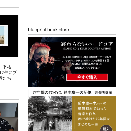
blueprint book store
、平祐
17年にブ
優たち