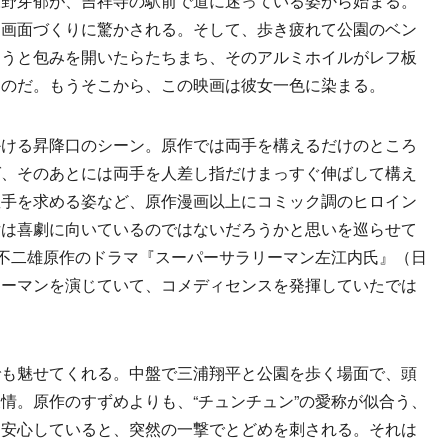
野芽郁が、吉祥寺の駅前で道に迷っている姿から始まる。
た画面づくりに驚かされる。そして、歩き疲れて公園のベン
ようと包みを開いたらたちまち、そのアルミホイルがレフ板
すのだ。もうそこから、この映画は彼女一色に染まる。
ける昇降口のシーン。原作では両手を構えるだけのところ
ば、そのあとには両手を人差し指だけまっすぐ伸ばして構え
握手を求める姿など、原作漫画以上にコミック調のヒロイン
女は喜劇に向いているのではないだろうかと思いを巡らせて
不二雄原作のドラマ『スーパーサラリーマン左江内氏』（日
ウーマンを演じていて、コメディセンスを発揮していたでは
も魅せてくれる。中盤で三浦翔平と公園を歩く場面で、頭
情。原作のすずめよりも、“チュンチュン”の愛称が似合う、
て安心していると、突然の一撃でとどめを刺される。それは