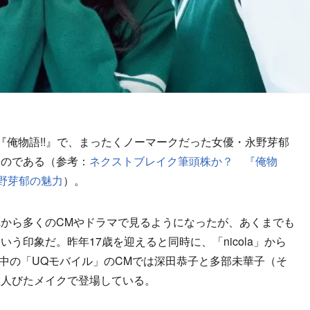
俺物語!!』で、まったくノーマークだった女優・永野芽郁
たのである（参考：
ネクストブレイク筆頭株か？ 『俺物
永野芽郁の魅力
）。
から多くのCMやドラマで見るようになったが、あくまでも
う印象だ。昨年17歳を迎えると同時に、「nicola」から
在放送中の「UQモバイル」のCMでは深田恭子と多部未華子（そ
大人びたメイクで登場している。