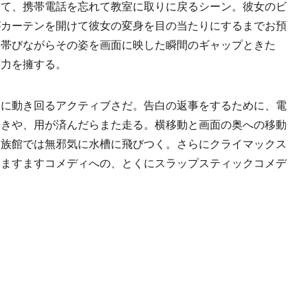
って、携帯電話を忘れて教室に取りに戻るシーン。彼女のビ
がカーテンを開けて彼女の変身を目の当たりにするまでお預
を帯びながらその姿を画面に映した瞬間のギャップときた
壊力を擁する。
に動き回るアクティブさだ。告白の返事をするために、電
いきや、用が済んだらまた走る。横移動と画面の奥への移動
水族館では無邪気に水槽に飛びつく。さらにクライマックス
。ますますコメディへの、とくにスラップスティックコメデ
。