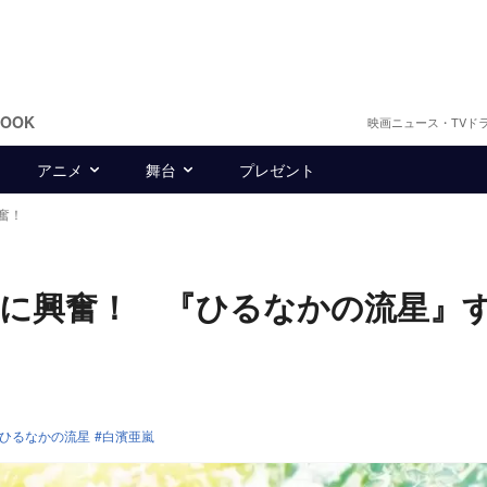
BOOK
映画ニュース・TVド
アニメ
舞台
プレゼント
奮！
に興奮！ 『ひるなかの流星』
ひるなかの流星
白濱亜嵐