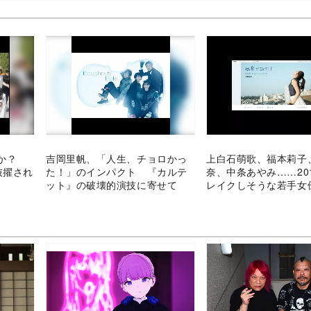
株か？
吉岡里帆、「人生、チョロかっ
上白石萌歌、福本莉子
抜擢され
た！」のインパクト 『カルテ
奈、中条あやみ……20
ット』の破壊的演技に寄せて
レイクしそうな若手女