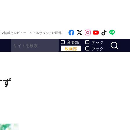
Like on Facebook
Follow on x
Follow on Inst
Follow on Y
Follow on
Follo
ラマ情報とレビュー｜リアルサウンド映画部
サ
音楽部
テック
映画部
ブック
すず