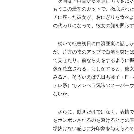
映画はド田舎から東京に出てきた永
もうこの最初のカットで、徹底され
チに座った彼女が、おにぎりを食べ
の代わりになって、彼女の顔を照ら
続いて転校初日に白濱亜嵐に話しか
が、片方の指のアップで白濱を突け
て見せたり、前ならえをするように
像が確立される。もしかすると、彼
みると、そういえば先日も藤子・F・
テレ系）でメンヘラ気味のスーパー
ないか。
さらに、動きだけではなく、表情で
をポンポンされるのを避けるときの表
垢抜けない感じに好印象を与えられ