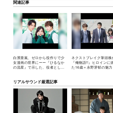
関連記事
白濱亜嵐、ゼロから役作りで少
ネクストブレイク筆頭
女漫画の世界にーー『ひるなか
『俺物語!!』ヒロインに
の流星』で示した、役者として
た16歳＝永野芽郁の魅力
の可能性
リアルサウンド厳選記事