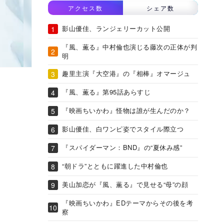
アクセス数
シェア数
影山優佳、ランジェリーカット公開
『風、薫る』中村倫也演じる藤次の正体が判
明
趣里主演『大空港』の『相棒』オマージュ
『風、薫る』第95話あらすじ
『映画ちいかわ』怪物は誰が生んだのか？
影山優佳、白ワンピ姿でスタイル際立つ
『スパイダーマン：BND』の“夏休み感”
“朝ドラ”とともに躍進した中村倫也
美山加恋が『風、薫る』で見せる“母”の顔
『映画ちいかわ』EDテーマからその後を考
察