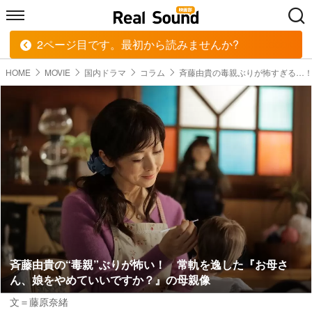
2ページ目です。最初から読みませんか?
HOME
MUSIC
MOVIE
TECH
BOOK
HOME
MOVIE
国内ドラマ
コラム
斉藤由貴の毒親ぶりが怖すぎる…
斉藤由貴の“毒親”ぶりが怖い！ 常軌を逸した『お母さ
ん、娘をやめていいですか？』の母親像
文＝藤原奈緒