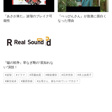
『あさが来た』波瑠のブレイク可
『べっぴんさん』が急激に面白く
能性
なった理由
『嘘の戦争』草なぎ剛の“底知れな
い”演技！
波瑠
ドラマ
斉藤由貴
柳楽優弥
石井杏奈
井上由美子
麻生祐未
藤原奈緒
お母さん、娘をやめていいですか？