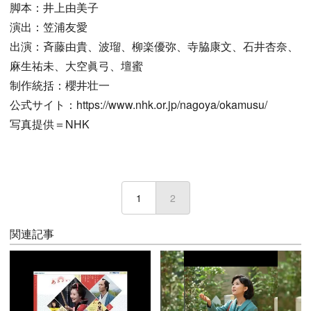
脚本：井上由美子
演出：笠浦友愛
出演：斉藤由貴、波瑠、柳楽優弥、寺脇康文、石井杏奈、
麻生祐未、大空眞弓、壇蜜
制作統括：櫻井壮一
公式サイト：https://www.nhk.or.jp/nagoya/okamusu/
写真提供＝NHK
1
2
(current)
関連記事