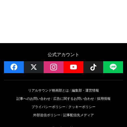
公式アカウント
facebook
x
instagram
YouTube
Follow on 
LI
リアルサウンド映画部とは
編集部・運営情報
記事へのお問い合わせ
広告に関するお問い合わせ
採用情報
プライバシーポリシー
クッキーポリシー
外部送信ポリシー
記事配信先メディア