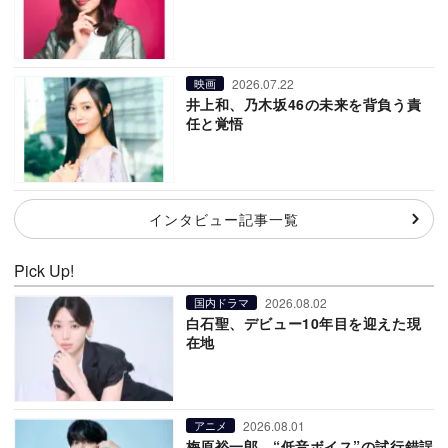
2026.07.22
映画
井上和、乃木坂46の未来を背負う責
任と覚悟
インタビュー記事一覧
Pick Up!
2026.08.02
国内ドラマ
白石聖、デビュー10年目を迎えた現
在地
2026.08.01
アニメ
梅原裕一郎、“低音ボイス”の試行錯誤