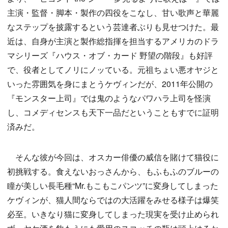
主演・監督・脚本・製作の四役をこなし、甘い歌声と華麗
なステップを披露するという芸達者ぶりも見せつけた。最
近は、自身が主演と製作総指揮を担当するアメリカのドラ
マシリーズ『ハウス・オブ・カード 野望の階段』も好評
で、役者としてノリにノッている。元祖ちょい悪オヤジと
いった雰囲気を身にまとうケヴィンだが、2011年公開の
『モンスター上司』では鬼のようなパワハラ上司を怪演
し、コメディセンスも天下一品だということもすでに証明
済みだ。
そんな彼が今回は、オスカー俳優の威信を賭けて猫役に
初挑戦する。食えないおっさんから、もふもふのブルーの
瞳が美しい長毛種“Mr.もこもこパンツ”に変身してしまった
ケヴィンが、猫人間ならではの大活躍をみせる様子は爆笑
必至。いきなり猫に変身してしまった現実を受け止められ