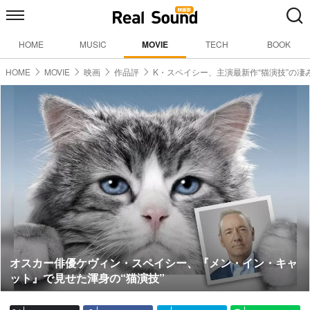
HOME
MUSIC
MOVIE
TECH
BOOK
HOME
MOVIE
映画
作品評
K・スペイシー、主演最新作“猫演技”の凄
オスカー俳優ケヴィン・スペイシー、『メン・イン・キャ
ット』で見せた渾身の“猫演技”