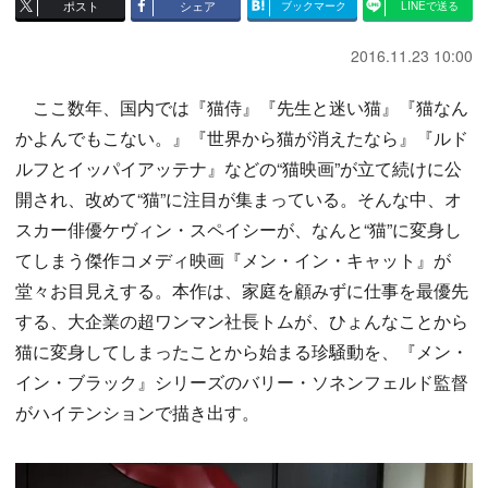
ポスト
シェア
ブックマーク
LINEで送る
2016.11.23 10:00
ここ数年、国内では『猫侍』『先生と迷い猫』『猫なん
かよんでもこない。』『世界から猫が消えたなら』『ルド
ルフとイッパイアッテナ』などの“猫映画”が立て続けに公
開され、改めて“猫”に注目が集まっている。そんな中、オ
スカー俳優ケヴィン・スペイシーが、なんと“猫”に変身し
てしまう傑作コメディ映画『メン・イン・キャット』が
堂々お目見えする。本作は、家庭を顧みずに仕事を最優先
する、大企業の超ワンマン社長トムが、ひょんなことから
猫に変身してしまったことから始まる珍騒動を、『メン・
イン・ブラック』シリーズのバリー・ソネンフェルド監督
がハイテンションで描き出す。