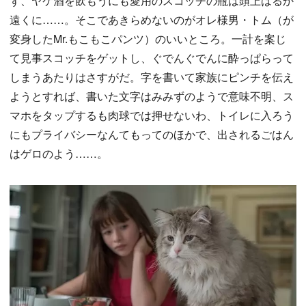
ず、ヤケ酒を飲もうにも愛用のスコッチの瓶は頭上はるか
遠くに……。そこであきらめないのがオレ様男・トム（が
変身したMr.もこもこパンツ）のいいところ。一計を案じ
て見事スコッチをゲットし、ぐでんぐでんに酔っぱらって
しまうあたりはさすがだ。字を書いて家族にピンチを伝え
ようとすれば、書いた文字はみみずのようで意味不明、ス
マホをタップするも肉球では押せないわ、トイレに入ろう
にもプライバシーなんてもってのほかで、出されるごはん
はゲロのよう……。