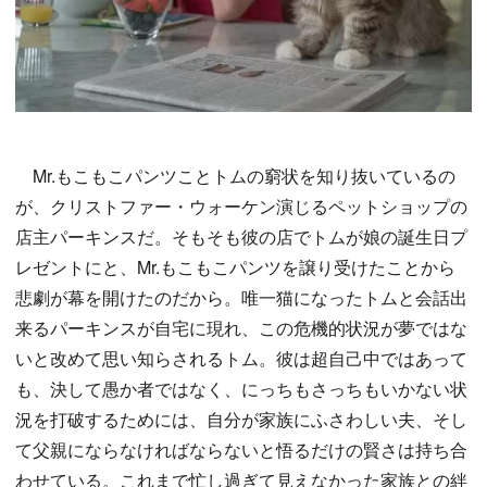
Mr.もこもこパンツことトムの窮状を知り抜いているの
が、クリストファー・ウォーケン演じるペットショップの
店主パーキンスだ。そもそも彼の店でトムが娘の誕生日プ
レゼントにと、Mr.もこもこパンツを譲り受けたことから
悲劇が幕を開けたのだから。唯一猫になったトムと会話出
来るパーキンスが自宅に現れ、この危機的状況が夢ではな
いと改めて思い知らされるトム。彼は超自己中ではあって
も、決して愚か者ではなく、にっちもさっちもいかない状
況を打破するためには、自分が家族にふさわしい夫、そし
て父親にならなければならないと悟るだけの賢さは持ち合
わせている。これまで忙し過ぎて見えなかった家族との絆