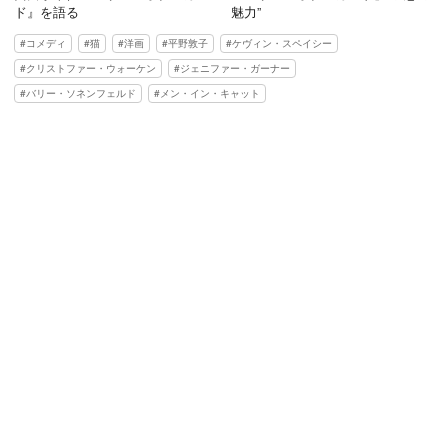
ド』を語る
魅力”
コメディ
猫
洋画
平野敦子
ケヴィン・スペイシー
クリストファー・ウォーケン
ジェニファー・ガーナー
バリー・ソネンフェルド
メン・イン・キャット