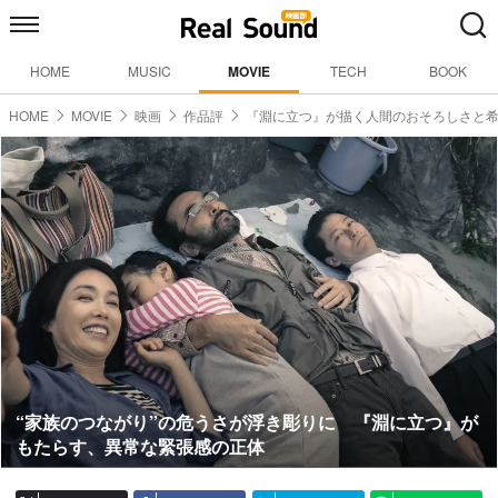
HOME
MUSIC
MOVIE
TECH
BOOK
HOME
MOVIE
映画
作品評
『淵に立つ』が描く人間のおそろしさと
“家族のつながり”の危うさが浮き彫りに 『淵に立つ』が
もたらす、異常な緊張感の正体