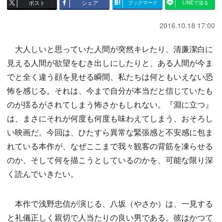
ポスト
シェア
ブックマーク
LINEで送る
2016.10.18 17:00
大人しいと思っていた人間が突然キレたり、清廉潔白に
見える人間が欲望をむき出しにしたりと、ある人間が今ま
でと全く違う顔を見せる瞬間、私たちは何ともいえない恐
怖を感じる。それは、今まで自分が本当だと信じていたも
のが揺るがされてしまう怖さかもしれない。『淵に立つ』
は、まさにそれが何度も何度も味わえてしまう、おそろし
い映画だ。今回は、ひたすら異常な緊張感と不安感に包ま
れている本作が、なぜここまで我々観客の背筋を凍らせる
のか、そして何を描こうとしているのかを、可能な限り深
く読んでいきたい。
本作で浅野忠信が演じる、八坂（やさか）は、一見する
と礼儀正しく親切で人当たりの良い男である。彼はかつて