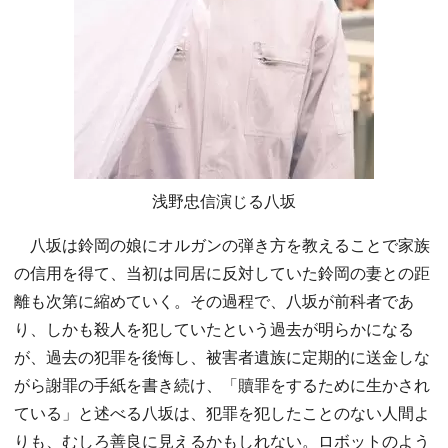
浅野忠信演じる八坂
八坂は鈴岡の娘にオルガンの弾き方を教えることで家族
の信用を得て、当初は同居に反対していた鈴岡の妻との距
離も次第に縮めていく。その過程で、八坂が前科者であ
り、しかも殺人を犯していたという過去が明らかになる
が、過去の犯罪を後悔し、被害者遺族に定期的に送金しな
がら謝罪の手紙を書き続け、「贖罪をするために生かされ
ている」と述べる八坂は、犯罪を犯したことのない人間よ
りも、むしろ善良に見えるかもしれない。ロボットのよう