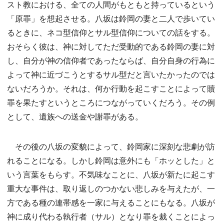
スト教における、全ての人間がもともと持っているという
「原罪」を想起させる。八坂は鈴岡の妻と二人で歩いてい
るときに、ネコ型信仰とサル型信仰についての話をする。
おそらく彼は、神に対してただ受動的である鈴岡の妻に対
し、自分が神の信仰者であったならば、自分自身の行為に
よって神に近づこうとするサル型だと言いたかったのでは
ないだろうか。それは、何か行動を起こすことによって贖
罪を果たすというところにつながっていくだろう。その例
として、遺族への送金や謝罪がある。
その後の八坂の変貌によって、鈴岡家に深刻な悲劇が訪
れることになる。しかし鈴岡は意外にも「ホッとした」と
いう言葉をもらす。不気味なことに、八坂が新たに起こす
重大な事件は、取り返しのつかない悲しみを与えたが、一
方である種の連帯感を一家に与えることにもなる。八坂が
神に成り代わる執行者（サル）となり罪を裁くことによっ