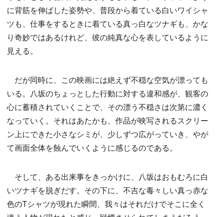
に背筋を伸ばした姿勢や、普段から着ている白いワイシャ
ツも、仕事をするときに着ている真っ白なツナギも、かな
り奇妙ではあるけれど、彼の純真な心を表しているように
見える。
だが同時に、この映画には絶えず不穏な空気が漂っても
いる。八坂のちょっとした行動に対する違和感が、観客の
心に蓄積されていくことで、その漂う不穏さは次第に濃く
なっていく。それはあたかも、作品が映写されるスクリー
ン上にできた小さなシミが、少しずつ広がっていき、やが
て画面全体を蝕んでいくように感じるのである。
そして、ある出来事をきっかけに、八坂はおもむろに白
いツナギを脱ぎだす。その下に、不吉な毒々しい真っ赤な
色のTシャツが現れた瞬間、我々はそれだけでそこに全く