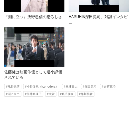
『淵に立つ』浅野忠信の恐ろしさ
HARUHI&深田晃司、対談インタビ
ュー
佐藤健は映画俳優として過小評価
されている
浅野忠信
小野寺系（k.onodera）
三浦貴大
深田晃司
古舘寛治
淵に立つ
筒井真理子
太賀
真広佳奈
篠川桃音