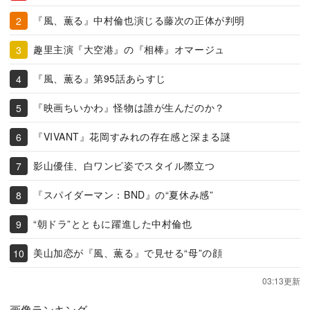
『風、薫る』中村倫也演じる藤次の正体が判明
趣里主演『大空港』の『相棒』オマージュ
『風、薫る』第95話あらすじ
『映画ちいかわ』怪物は誰が生んだのか？
『VIVANT』花岡すみれの存在感と深まる謎
影山優佳、白ワンピ姿でスタイル際立つ
『スパイダーマン：BND』の“夏休み感”
“朝ドラ”とともに躍進した中村倫也
美山加恋が『風、薫る』で見せる“母”の顔
03:13更新
画像ランキング