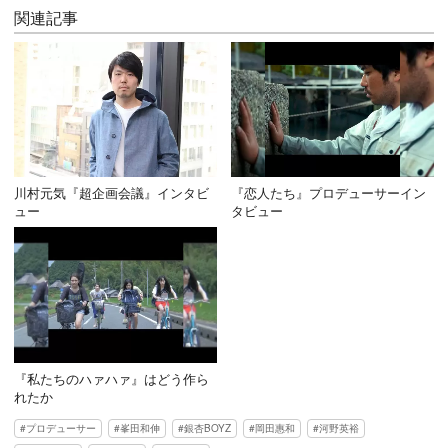
関連記事
川村元気『超企画会議』インタビ
『恋人たち』プロデューサーイン
ュー
タビュー
『私たちのハァハァ』はどう作ら
れたか
プロデューサー
峯田和伸
銀杏BOYZ
岡田惠和
河野英裕