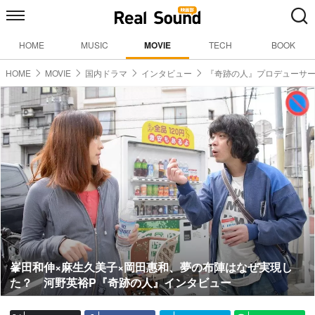
HOME
MUSIC
MOVIE
TECH
BOOK
HOME
MOVIE
国内ドラマ
インタビュー
『奇跡の人』プロデューサ
峯田和伸×麻生久美子×岡田惠和、夢の布陣はなぜ実現し
た？ 河野英裕P『奇跡の人』インタビュー