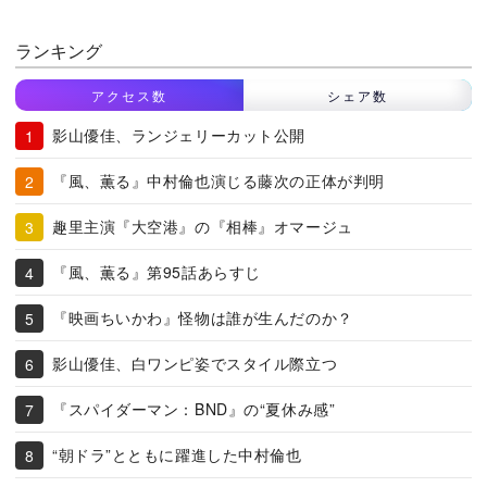
ランキング
アクセス数
シェア数
影山優佳、ランジェリーカット公開
『風、薫る』中村倫也演じる藤次の正体が判明
趣里主演『大空港』の『相棒』オマージュ
『風、薫る』第95話あらすじ
『映画ちいかわ』怪物は誰が生んだのか？
影山優佳、白ワンピ姿でスタイル際立つ
『スパイダーマン：BND』の“夏休み感”
“朝ドラ”とともに躍進した中村倫也