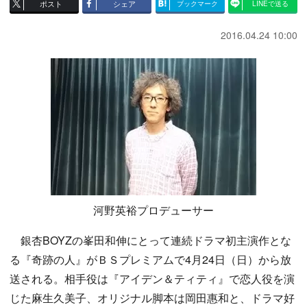
ポスト
シェア
ブックマーク
LINEで送る
2016.04.24 10:00
河野英裕プロデューサー
銀杏BOYZの峯田和伸にとって連続ドラマ初主演作とな
る『奇跡の人』がＢＳプレミアムで4月24日（日）から放
送される。相手役は『アイデン＆ティティ』で恋人役を演
じた麻生久美子、オリジナル脚本は岡田惠和と、ドラマ好