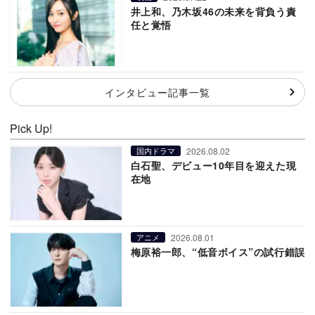
井上和、乃木坂46の未来を背負う責
任と覚悟
インタビュー記事一覧
Pick Up!
2026.08.02
国内ドラマ
白石聖、デビュー10年目を迎えた現
在地
2026.08.01
アニメ
梅原裕一郎、“低音ボイス”の試行錯誤