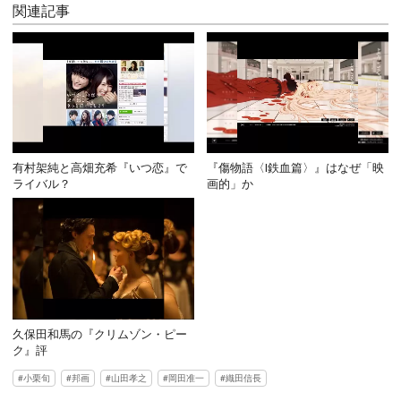
関連記事
有村架純と高畑充希『いつ恋』で
『傷物語〈Ⅰ鉄血篇〉』はなぜ「映
ライバル？
画的」か
久保田和馬の『クリムゾン・ピー
ク』評
小栗旬
邦画
山田孝之
岡田准一
織田信長