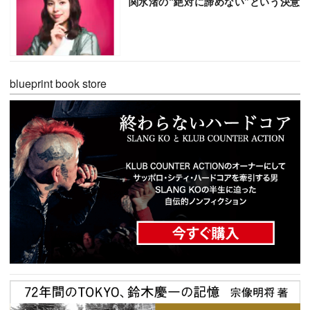
関水渚の“絶対に諦めない”という決意
blueprint book store