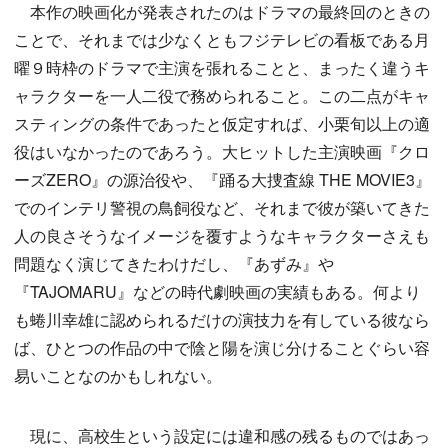
本作の映画化が発表されたのはドラマの最終回のときの
ことで、それまでは少なくともフジテレビの看板である月
曜９時枠のドラマで主演を張れることと、まったく違うキ
ャラクターを一人二役で務められること。この二点がキャ
スティングの条件であったと仮定すれば、小栗旬以上の適
役はいなかったのであろう。大ヒットした主演映画『クロ
ーズZERO』の源治役や、『踊る大捜査線 THE MOVIE3』
でのインテリ警視の鳥飼役など、それまで彼が築いてきた
人の良さそうなイメージを覆すようなキャラクターさえも
問題なく演じてきたわけだし、『あずみ』や
『TAJOMARU』などの時代劇映画の実績もある。何より
も蜷川幸雄に認められるだけの演技力を有している彼なら
ば、ひとつの作品の中で陰と陽を演じ分けることぐらい容
易いことなのかもしれない。
現に、高校生という設定には違和感の残るものではあっ