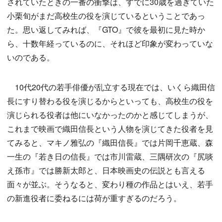
されていたときの一番の衝撃は、すでに30歳を過ぎていた
小栗旬がまだ高校生の役を演じているということであっ
た。思い返してみれば、『GTO』で彼を最初に見た時か
ら、十数年経っているのに、それほど印象が変わっていな
いのである。
10代20代の若手俳優が乱立する現在では、いくら織田信
長にすり替わる役を演じるからといっても、高校生の役を
演じられる役者は他にいなかったのかと感じてしまうが、
これまで映画で織田信長という人物を演じてきた役者を見
てみると、マキノ雅弘の『織田信長』では片岡千恵蔵、森
一生の『若き日の信長』では市川雷蔵、三隅研次の『尻啖
え孫市』では勝新太郎と、日本映画史の伝説とも言える
面々が並ぶ。そうなると、変わり種の作品とはいえ、若手
の新進役者に委ねるには荷が重すぎるのだろう。