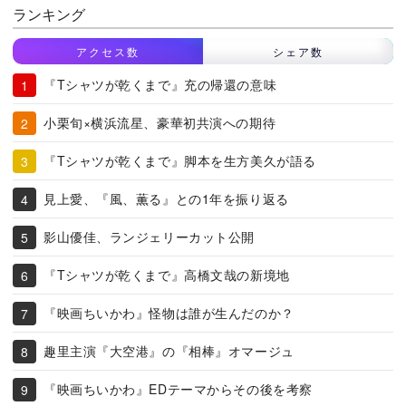
ランキング
アクセス数
シェア数
『Tシャツが乾くまで』充の帰還の意味
小栗旬×横浜流星、豪華初共演への期待
『Tシャツが乾くまで』脚本を生方美久が語る
見上愛、『風、薫る』との1年を振り返る
影山優佳、ランジェリーカット公開
『Tシャツが乾くまで』高橋文哉の新境地
『映画ちいかわ』怪物は誰が生んだのか？
趣里主演『大空港』の『相棒』オマージュ
『映画ちいかわ』EDテーマからその後を考察