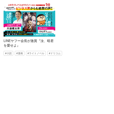
LINEヤフー会長が激賞『汝、暗君
を愛せよ』
小説
漫画
ライトノベル
ドリコム