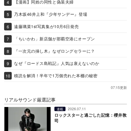
【漫画】同姓の同性と偽装夫婦
乃木坂46井上和『少年サンデー』登場
遠藤璃菜1st写真集が10月6日発売
「ちいかわ」新店舗が那覇空港にオープン
『一次元の挿し木』なぜロングセラーに？
なぜ『ロードス島戦記』人気は衰えないのか
積読を解消！半年で1万個売れた本棚の秘密
07:15更新
リアルサウンド厳選記事
2026.07.11
連載
ロックスターと過ごした記憶：櫻井敦
司