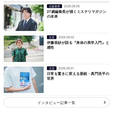
2026.08.05
出版業界
27歳編集長が描くミステリマガジン
の未来
2026.08.02
文芸
伊藤亜紗が語る『身体の美学入門』と
感性
2026.08.01
文芸
日常を驚きに変える新鋭・真門浩平の
世界
インタビュー記事一覧