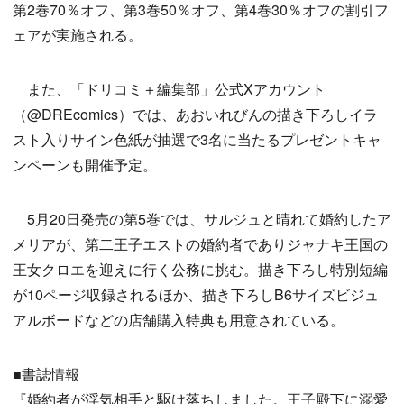
第2巻70％オフ、第3巻50％オフ、第4巻30％オフの割引フ
ェアが実施される。
また、「ドリコミ＋編集部」公式Xアカウント
（@DREcomics）では、あおいれびんの描き下ろしイラ
スト入りサイン色紙が抽選で3名に当たるプレゼントキャ
ンペーンも開催予定。
5月20日発売の第5巻では、サルジュと晴れて婚約したア
メリアが、第二王子エストの婚約者でありジャナキ王国の
王女クロエを迎えに行く公務に挑む。描き下ろし特別短編
が10ページ収録されるほか、描き下ろしB6サイズビジュ
アルボードなどの店舗購入特典も用意されている。
■書誌情報
『婚約者が浮気相手と駆け落ちしました。王子殿下に溺愛