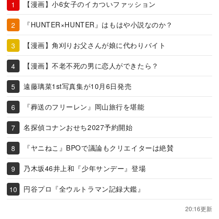
【漫画】小6女子のイカついファッション
『HUNTER×HUNTER』はもはや小説なのか？
【漫画】角刈りお父さんが娘に代わりバイト
【漫画】不老不死の男に恋人ができたら？
遠藤璃菜1st写真集が10月6日発売
『葬送のフリーレン』岡山旅行を堪能
名探偵コナンおせち2027予約開始
『ヤニねこ』BPOで議論もクリエイターは絶賛
乃木坂46井上和『少年サンデー』登場
円谷プロ『全ウルトラマン記録大鑑』
20:16更新