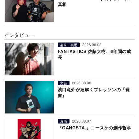
真相
インタビュー
2026.08.08
趣味・実用
FANTASTICS 佐藤大樹、6年間の成
長
2026.08.08
文芸
濱口竜介が紐解くブレッソンの『覚
書』
2026.08.07
漫画
『GANGSTA.』コースケの創作哲学