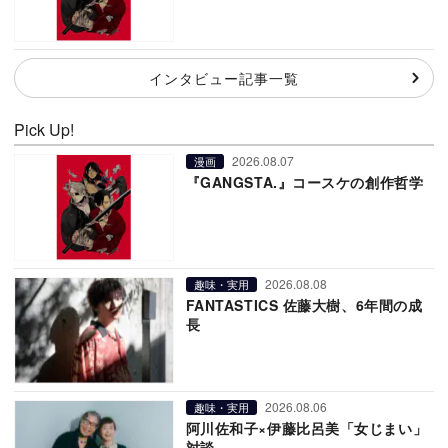
インタビュー記事一覧
Pick Up!
2026.08.07
漫画
『GANGSTA.』コースケの創作哲学
2026.08.08
趣味・実用
FANTASTICS 佐藤大樹、6年間の成
長
2026.08.06
趣味・実用
阿川佐和子×伊藤比呂美「女じまい」
対談