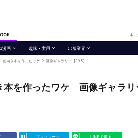
BOOK
本・
eb漫画
趣味・実用
出版業界
O、 前向き本を作ったワケ
画像ギャラリー【8/15】
前向き本を作ったワケ 画像ギャラリ
ア
ブックマーク
LINEで送る