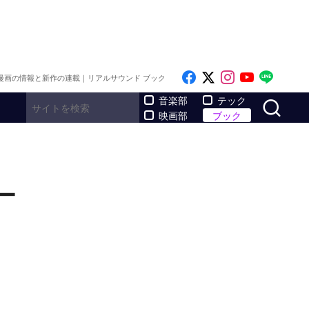
Like on Facebook
Follow on x
Follow on I
Follow o
Follo
漫画の情報と新作の連載｜リアルサウンド ブック
サ
音楽部
テック
映画部
ブック
ー