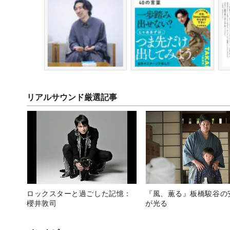
リアルサウンド厳選記事
ロックスターと過ごした記憶：
『風、薫る』板橋駿谷の
櫻井敦司
が光る