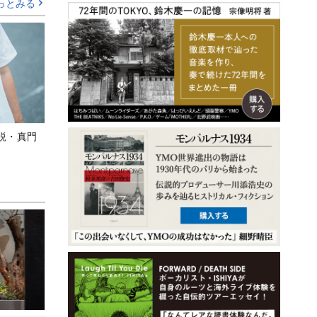
っとみる
鋭・真門