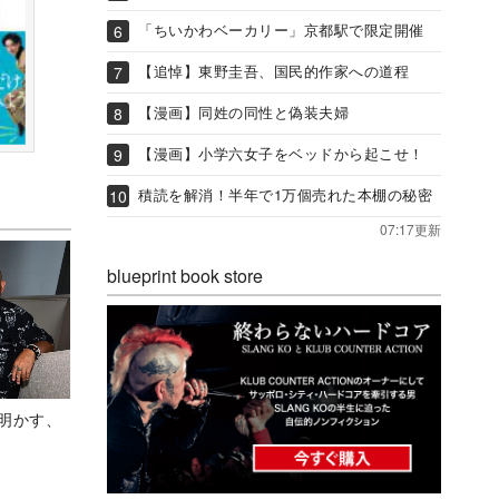
「ちいかわベーカリー」京都駅で限定開催
【追悼】東野圭吾、国民的作家への道程
【漫画】同姓の同性と偽装夫婦
【漫画】小学六女子をベッドから起こせ！
積読を解消！半年で1万個売れた本棚の秘密
07:17更新
blueprint book store
Aが明かす、