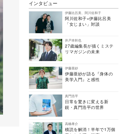
インタビュー
伊藤比呂美、阿川佐和子
阿川佐和子×伊藤比呂美
「女じまい」対談
井戸本幹也
27歳編集長が描くミステ
リマガジンの未来
伊藤亜紗
伊藤亜紗が語る『身体の
美学入門』と感性
真門浩平
日常を驚きに変える新
鋭・真門浩平の世界
高橋孝介
積読を解消！半年で1万個