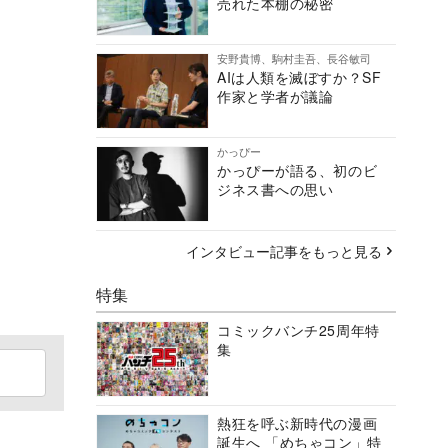
売れた本棚の秘密
安野貴博、駒村圭吾、長谷敏司
AIは人類を滅ぼすか？SF
作家と学者が議論
かっぴー
かっぴーが語る、初のビ
ジネス書への思い
インタビュー記事をもっと見る
特集
コミックバンチ25周年特
集
熱狂を呼ぶ新時代の漫画
誕生へ 「めちゃコン」特