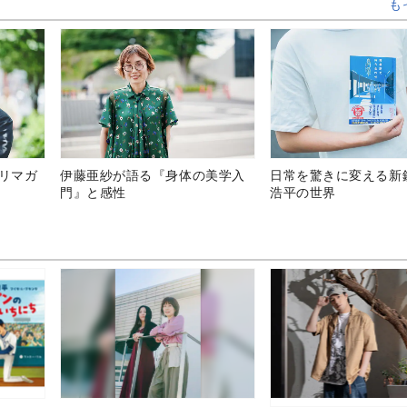
も
テリマガ
伊藤亜紗が語る『身体の美学入
日常を驚きに変える新
門』と感性
浩平の世界