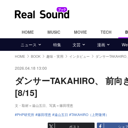
HOME
MUSIC
MOVIE
TECH
ニュース
特集
文芸
漫画
W
HOME
BOOK
趣味・実用
インタビュー
ダンサーTAKAHIR
2026.04.18 13:00
ダンサーTAKAHIRO、 
[8/15]
文・取材＝遠山五日、写真＝篠田理恵
PHP研究所
篠田理恵
遠山五日
TAKAHIRO（上野隆博）
ポスト
シェ