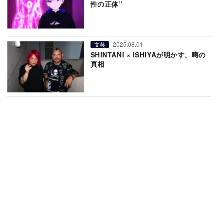
性の正体”
2025.08.01
文芸
SHINTANI × ISHIYAが明かす、噂の
真相