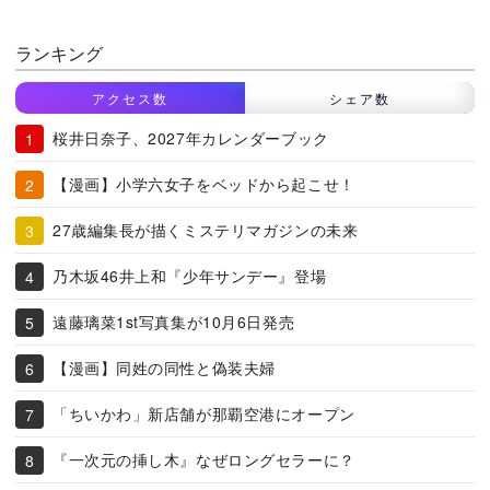
ランキング
アクセス数
シェア数
桜井日奈子、2027年カレンダーブック
【漫画】小学六女子をベッドから起こせ！
27歳編集長が描くミステリマガジンの未来
乃木坂46井上和『少年サンデー』登場
遠藤璃菜1st写真集が10月6日発売
【漫画】同姓の同性と偽装夫婦
「ちいかわ」新店舗が那覇空港にオープン
『一次元の挿し木』なぜロングセラーに？