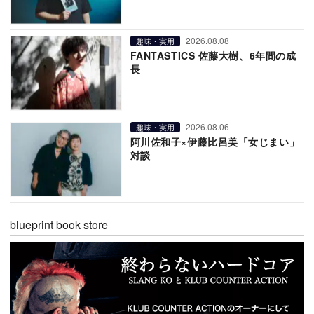
2026.08.08
趣味・実用
FANTASTICS 佐藤大樹、6年間の成
長
2026.08.06
趣味・実用
阿川佐和子×伊藤比呂美「女じまい」
対談
blueprint book store