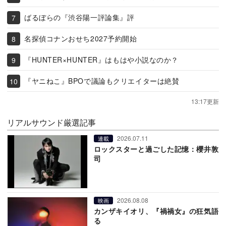
ばるぼらの『渋谷陽一評論集』評
名探偵コナンおせち2027予約開始
『HUNTER×HUNTER』はもはや小説なのか？
『ヤニねこ』BPOで議論もクリエイターは絶賛
13:17更新
リアルサウンド厳選記事
2026.07.11
連載
ロックスターと過ごした記憶：櫻井敦
司
2026.08.08
映画
カンザキイオリ、『禍禍女』の狂気語
る