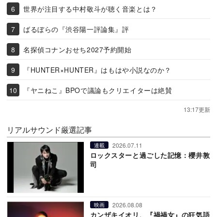
世界が注目する中村敬斗が聴く音楽とは？
ばるぼらの『渋谷陽一評論集』評
名探偵コナンおせち2027予約開始
『HUNTER×HUNTER』はもはや小説なのか？
『ヤニねこ』BPOで議論もクリエイターは絶賛
13:17更新
リアルサウンド厳選記事
2026.07.11
連載
ロックスターと過ごした記憶：櫻井敦
司
2026.08.08
映画
カンザキイオリ、『禍禍女』の狂気語