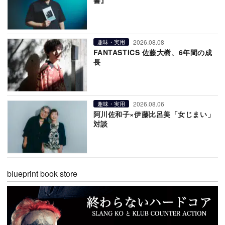
書』
2026.08.08
趣味・実用
FANTASTICS 佐藤大樹、6年間の成
長
2026.08.06
趣味・実用
阿川佐和子×伊藤比呂美「女じまい」
対談
blueprint book store