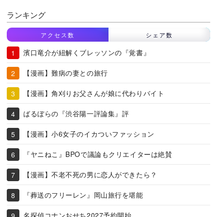
ランキング
アクセス数
シェア数
濱口竜介が紐解くブレッソンの『覚書』
【漫画】難病の妻との旅行
【漫画】角刈りお父さんが娘に代わりバイト
ばるぼらの『渋谷陽一評論集』評
【漫画】小6女子のイカついファッション
『ヤニねこ』BPOで議論もクリエイターは絶賛
【漫画】不老不死の男に恋人ができたら？
『葬送のフリーレン』岡山旅行を堪能
名探偵コナンおせち2027予約開始