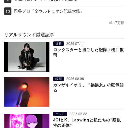
円谷プロ『全ウルトラマン記録大鑑』
19:17更新
リアルサウンド厳選記事
2026.07.11
連載
ロックスターと過ごした記憶：櫻井敦
司
2026.08.08
映画
カンザキイオリ、『禍禍女』の狂気語
る
2025.06.22
コラム
JOIとK、Lapwingと私たちの“類似
性の正体”