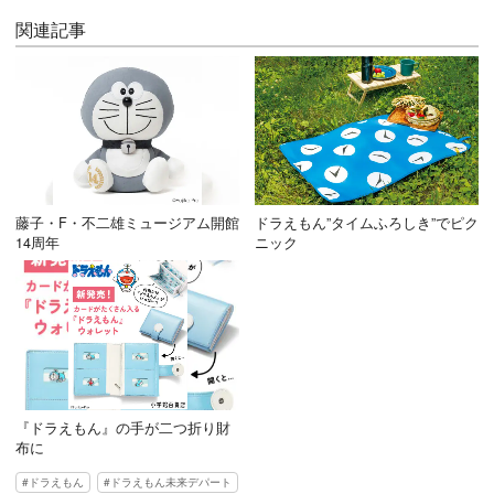
関連記事
藤子・F・不二雄ミュージアム開館
ドラえもん”タイムふろしき”でピク
14周年
ニック
『ドラえもん』の手が二つ折り財
布に
ドラえもん
ドラえもん未来デパート