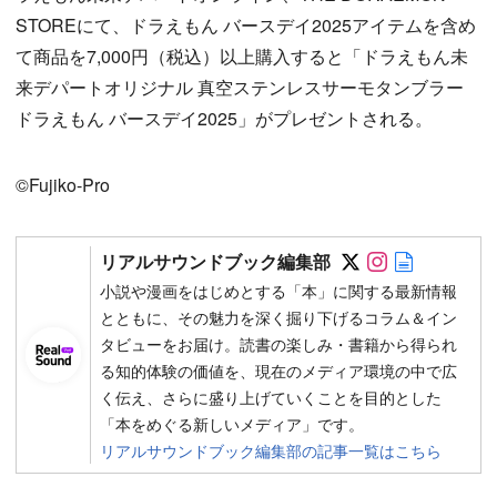
STOREにて、ドラえもん バースデイ2025アイテムを含め
て商品を7,000円（税込）以上購入すると「ドラえもん未
来デパートオリジナル 真空ステンレスサーモタンブラー
ドラえもん バースデイ2025」がプレゼントされる。
©Fujiko-Pro
Follow on SN
Follow on 
Author w
リアルサウンドブック編集部
小説や漫画をはじめとする「本」に関する最新情報
とともに、その魅力を深く掘り下げるコラム＆イン
タビューをお届け。読書の楽しみ・書籍から得られ
る知的体験の価値を、現在のメディア環境の中で広
く伝え、さらに盛り上げていくことを目的とした
「本をめぐる新しいメディア」です。
リアルサウンドブック編集部の記事一覧はこちら