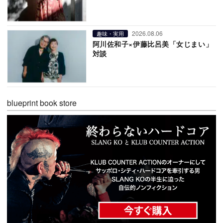
2026.08.06
趣味・実用
阿川佐和子×伊藤比呂美「女じまい」
対談
blueprint book store